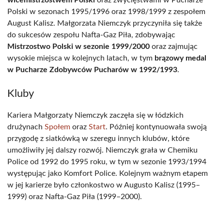
wicemistrzostwem Polski
oraz zwycięstwami w Pucharze
Polski w sezonach 1995/1996 oraz 1998/1999 z zespołem
August Kalisz. Małgorzata Niemczyk przyczyniła się także
do sukcesów zespołu Nafta-Gaz Piła, zdobywając
Mistrzostwo Polski w sezonie 1999/2000
oraz zajmując
wysokie miejsca w kolejnych latach, w tym
brązowy medal
w Pucharze Zdobywców Pucharów w 1992/1993
.
Kluby
Kariera Małgorzaty Niemczyk zaczęła się w łódzkich
drużynach
Społem
oraz
Start
. Później kontynuowała swoją
przygodę z siatkówką w szeregu innych klubów, które
umożliwiły jej dalszy rozwój. Niemczyk grała w Chemiku
Police od 1992 do 1995 roku, w tym w sezonie 1993/1994
występując jako Komfort Police. Kolejnym ważnym etapem
w jej karierze było członkostwo w Augusto Kalisz (1995–
1999) oraz Nafta-Gaz Piła (1999–2000).