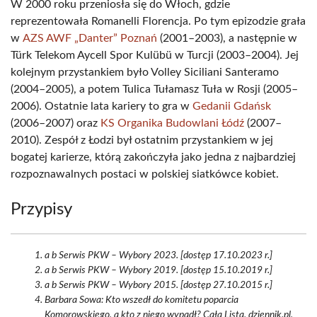
W 2000 roku przeniosła się do Włoch, gdzie
reprezentowała Romanelli Florencja. Po tym epizodzie grała
w
AZS AWF „Danter” Poznań
(2001–2003), a następnie w
Türk Telekom Aycell Spor Kulübü w Turcji (2003–2004). Jej
kolejnym przystankiem było Volley Siciliani Santeramo
(2004–2005), a potem Tulica Tułamasz Tuła w Rosji (2005–
2006). Ostatnie lata kariery to gra w
Gedanii Gdańsk
(2006–2007) oraz
KS Organika Budowlani Łódź
(2007–
2010). Zespół z Łodzi był ostatnim przystankiem w jej
bogatej karierze, którą zakończyła jako jedna z najbardziej
rozpoznawalnych postaci w polskiej siatkówce kobiet.
Przypisy
a b Serwis PKW – Wybory 2023. [dostęp 17.10.2023 r.]
a b Serwis PKW – Wybory 2019. [dostęp 15.10.2019 r.]
a b Serwis PKW – Wybory 2015. [dostęp 27.10.2015 r.]
Barbara Sowa: Kto wszedł do komitetu poparcia
Komorowskiego, a kto z niego wypadł? Cała Lista. dziennik.pl,