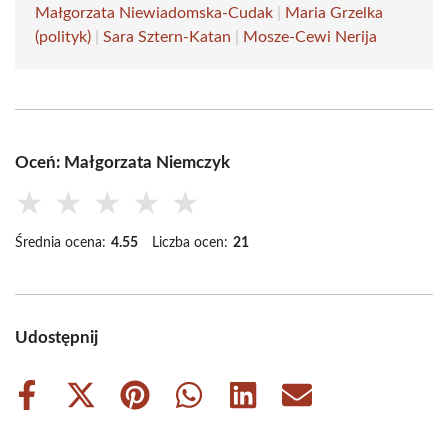
Małgorzata Niewiadomska-Cudak
|
Maria Grzelka
(polityk)
|
Sara Sztern-Katan
|
Mosze-Cewi Nerija
Oceń: Małgorzata Niemczyk
★
★
★
★
★
Średnia ocena:
4.55
Liczba ocen:
21
Udostępnij
Share
Share
Share
Share
Share
Share
on
on
on
on
on
on
Facebook
X
Pinterest
WhatsApp
LinkedIn
Email