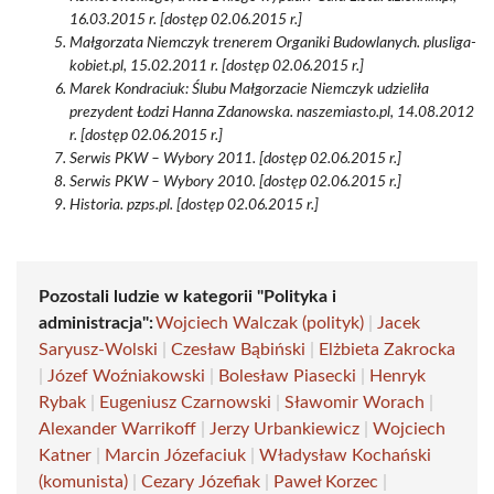
16.03.2015 r. [dostęp 02.06.2015 r.]
Małgorzata Niemczyk trenerem Organiki Budowlanych. plusliga-
kobiet.pl, 15.02.2011 r. [dostęp 02.06.2015 r.]
Marek Kondraciuk: Ślubu Małgorzacie Niemczyk udzieliła
prezydent Łodzi Hanna Zdanowska. naszemiasto.pl, 14.08.2012
r. [dostęp 02.06.2015 r.]
Serwis PKW – Wybory 2011. [dostęp 02.06.2015 r.]
Serwis PKW – Wybory 2010. [dostęp 02.06.2015 r.]
Historia. pzps.pl. [dostęp 02.06.2015 r.]
Pozostali ludzie w kategorii "Polityka i
administracja":
Wojciech Walczak (polityk)
|
Jacek
Saryusz-Wolski
|
Czesław Bąbiński
|
Elżbieta Zakrocka
|
Józef Woźniakowski
|
Bolesław Piasecki
|
Henryk
Rybak
|
Eugeniusz Czarnowski
|
Sławomir Worach
|
Alexander Warrikoff
|
Jerzy Urbankiewicz
|
Wojciech
Katner
|
Marcin Józefaciuk
|
Władysław Kochański
(komunista)
|
Cezary Józefiak
|
Paweł Korzec
|