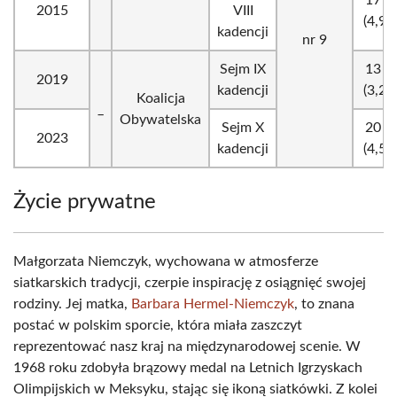
17 7
2015
VIII
(4,94
kadencji
nr 9
Sejm IX
13 4
2019
kadencji
(3,23
Koalicja
_
Obywatelska
Sejm X
20 9
2023
kadencji
(4,59
Życie prywatne
Małgorzata Niemczyk, wychowana w atmosferze
siatkarskich tradycji, czerpie inspirację z osiągnięć swojej
rodziny. Jej matka,
Barbara Hermel-Niemczyk
, to znana
postać w polskim sporcie, która miała zaszczyt
reprezentować nasz kraj na międzynarodowej scenie. W
1968 roku zdobyła brązowy medal na Letnich Igrzyskach
Olimpijskich w Meksyku, stając się ikoną siatkówki. Z kolei