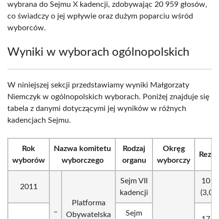
wybrana do Sejmu X kadencji, zdobywając 20 959 głosów,
co świadczy o jej wpływie oraz dużym poparciu wśród
wyborców.
Wyniki w wyborach ogólnopolskich
W niniejszej sekcji przedstawiamy wyniki Małgorzaty
Niemczyk w ogólnopolskich wyborach. Poniżej znajduje się
tabela z danymi dotyczącymi jej wyników w różnych
kadencjach Sejmu.
Rok
Nazwa komitetu
Rodzaj
Okręg
Rezul
wyborów
wyborczego
organu
wyborczy
Sejm VII
10 9
2011
kadencji
(3,03
Platforma
_
Sejm
Obywatelska