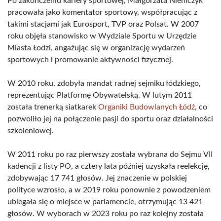
Po zakończeniu kariery sportowej, Małgorzata Niemczyk
pracowała jako komentator sportowy, współpracując z
takimi stacjami jak Eurosport, TVP oraz Polsat. W 2007
roku objęła stanowisko w Wydziale Sportu w Urzędzie
Miasta Łodzi, angażując się w organizację wydarzeń
sportowych i promowanie aktywności fizycznej.
W 2010 roku, zdobyła mandat radnej sejmiku łódzkiego,
reprezentując Platformę Obywatelską. W lutym 2011
została trenerką siatkarek
Organiki Budowlanych Łódź
, co
pozwoliło jej na połączenie pasji do sportu oraz działalności
szkoleniowej.
W 2011 roku po raz pierwszy została wybrana do Sejmu VII
kadencji z listy PO, a cztery lata później uzyskała reelekcję,
zdobywając 17 741 głosów. Jej znaczenie w polskiej
polityce wzrosło, a w 2019 roku ponownie z powodzeniem
ubiegała się o miejsce w parlamencie, otrzymując 13 421
głosów. W wyborach w 2023 roku po raz kolejny została