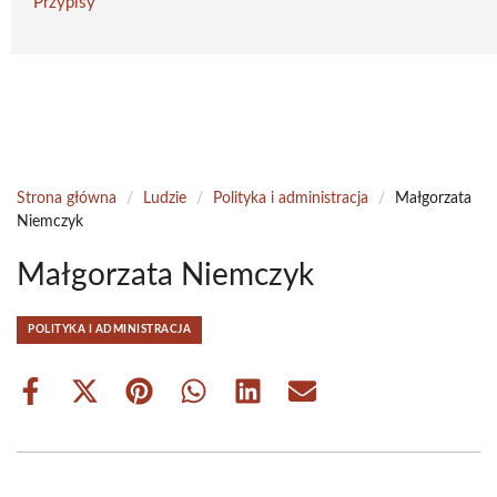
Przypisy
Strona główna
/
Ludzie
/
Polityka i administracja
/
Małgorzata
Niemczyk
Małgorzata Niemczyk
POLITYKA I ADMINISTRACJA
Share
Share
Share
Share
Share
Share
on
on
on
on
on
on
Facebook
X
Pinterest
WhatsApp
LinkedIn
Email
(Twitter)