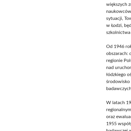
większych z
naukowców 
sytuacji, T
w Łodzi, bę
szkolnictwa
Od 1946 rok
obszarach: 
regionie Po
nad uruchom
łódzkiego o
środowisko 
badawczych
W latach 19
regionalnym
oraz ewalua
1955 współ
badawczej w