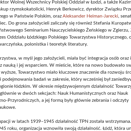
ktor Wolnej Wszechnicy Polskiej Oddział w Łodzi, a także Kazim
skup rzymskokatolicki, Henryk Berkowicz, dyrektor Związku Pr
ego w Państwie Polskim, oraz
Aleksander Heiman-Jarecki
, sena
ec. Do grona założycieli zaliczały się również Stefania Kuropat
aństwowego Seminarium Nauczycielskiego Żeńskiego w Zgierzu,
ezes Oddziału Łódzkiego Polskiego Towarzystwa Historycznego, 
arczyńska, polonistka i teoretyk literatury.
ystwa, w myśl jego założycieli, miała być integracja osób oraz i
z nauką i jej wsparciem. W mieście, które na nowo budowało s
 wyższe, Towarzystwo miało kluczowe znaczenie dla rozwoju ś
 podejmowania badań w zakresie, który wcześniej był zaniedb
regionie łódzkim. W okresie międzywojennym działalność Towar
ę głównie w dwóch sekcjach: Nauk Humanistycznych oraz Nauk
o-Przyrodniczych, a jej formą były głównie zebrania i odczyty
aukowe.
pacji w latach 1939–1945 działalność TPN została wstrzymana.
945 roku, organizacja wznowiła swoją działalność. Łódź, która u