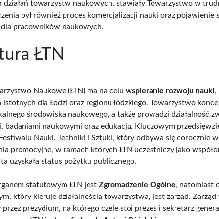
 działań towarzystw naukowych, stawiały Towarzystwo w trudne
czenia był również proces komercjalizacji nauki oraz pojawienie 
y dla pracowników naukowych.
tura ŁTN
warzystwo Naukowe (ŁTN) ma na celu
wspieranie rozwoju nauki
,
 istotnych dla Łodzi oraz regionu łódzkiego. Towarzystwo koncen
lokalnego środowiska naukowego, a także prowadzi działalność z
i, badaniami naukowymi oraz edukacją. Kluczowym przedsięwzię
Festiwalu Nauki, Techniki i Sztuki, który odbywa się corocznie w 
ania promocyjne, w ramach których ŁTN uczestniczy jako współor
 ta uzyskała status pożytku publicznego.
ganem statutowym ŁTN jest
Zgromadzenie Ogólne
, natomiast
, który kieruje działalnością towarzystwa, jest zarząd. Zarząd 
przez prezydium, na którego czele stoi prezes i sekretarz gener