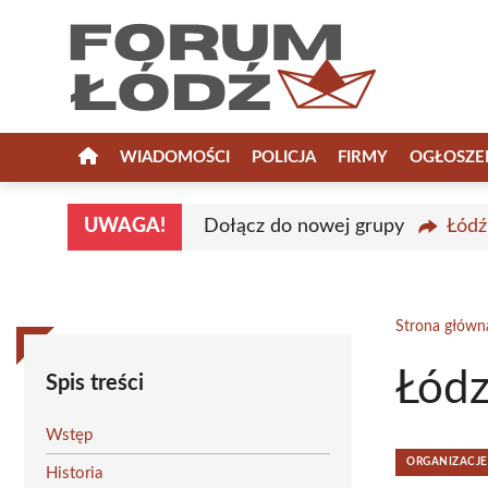
Przejdź
do
treści
WIADOMOŚCI
POLICJA
FIRMY
OGŁOSZE
UWAGA!
Dołącz do nowej grupy
Łódź
Strona główn
Łód
Spis treści
Wstęp
ORGANIZACJE
Historia