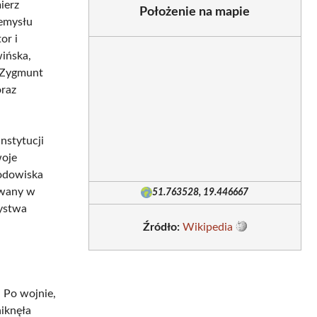
ierz
Położenie na mapie
zemysłu
tor i
wińska,
 Zygmunt
oraz
nstytucji
woje
rodowiska
ywany w
51.763528, 19.446667
zystwa
Źródło:
Wikipedia
 Po wojnie,
niknęła