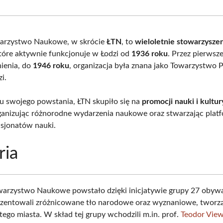
Facebook
X
Pinterest
What
(Twitter)
warzystwo Naukowe, w skrócie
ŁTN
, to
wieloletnie stowarzysze
które aktywnie funkcjonuje w Łodzi od
1936 roku
. Przez pierwsze
nienia, do
1946 roku
, organizacja była znana jako Towarzystwo P
i.
swojego powstania, ŁTN skupiło się na
promocji nauki i kultur
rganizując różnorodne wydarzenia naukowe oraz stwarzając platf
asjonatów nauki.
ria
warzystwo Naukowe powstało dzięki inicjatywie grupy 27 obywat
ezentowali zróżnicowane tło narodowe oraz wyznaniowe, tworz
 tego miasta. W skład tej grupy wchodzili m.in. prof.
Teodor Vie