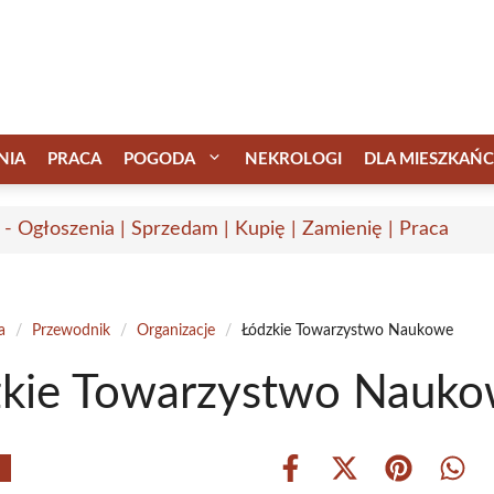
NIA
PRACA
POGODA
NEKROLOGI
DLA MIESZKAŃ
 - Ogłoszenia | Sprzedam | Kupię | Zamienię | Praca
a
/
Przewodnik
/
Organizacje
/
Łódzkie Towarzystwo Naukowe
zkie Towarzystwo Nauk
Share
Share
Share
Shar
on
on
on
on