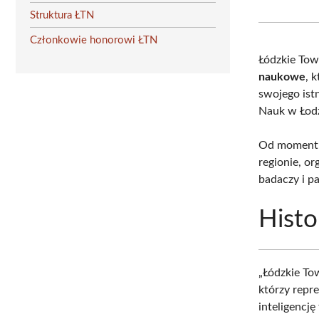
Struktura ŁTN
Członkowie honorowi ŁTN
Łódzkie To
naukowe
, 
swojego ist
Nauk w Łodz
Od momentu 
regionie, o
badaczy i p
Histo
„Łódzkie To
którzy repr
inteligencję