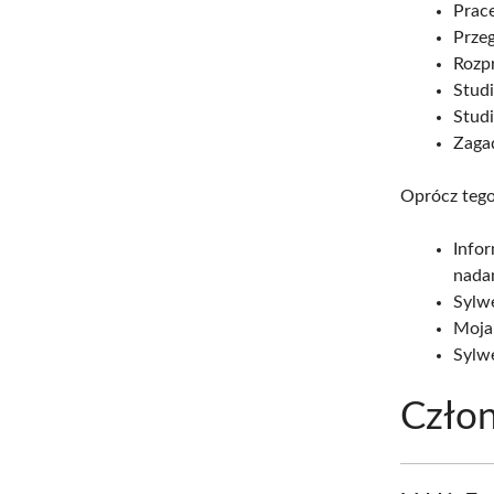
Prace
Przeg
Rozp
Stud
Stud
Zagad
Oprócz tego
Infor
nadan
Sylwe
Moja
Sylwe
Czło