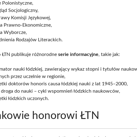
 Polonistyczne,
ląd Socjologiczny,
rawy Komisji Językowej,
ia Prawno-Ekonomiczne,
ia Wyborcze,
nienia Rodzajów Literackich.
 ŁTN publikuje różnorodne
serie informacyjne
, takie jak:
mator nauki łódzkiej, zawierający wykaz stopni i tytułów nauk
ych przez uczelnie w regionie,
tki doktorów honoris causa łódzkiej nauki z lat 1945–2000,
 droga do nauki – cykl wspomnień łódzkich naukowców,
tki łódzkich uczonych.
nkowie honorowi ŁTN