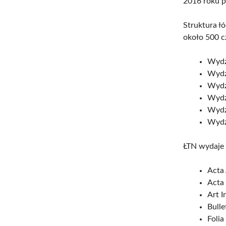
2016 roku p
Struktura ł
około 500 
Wydzi
Wydzi
Wydz
Wydz
Wydz
Wydzi
ŁTN wydaje
Acta 
Acta 
Art I
Bulle
Folia