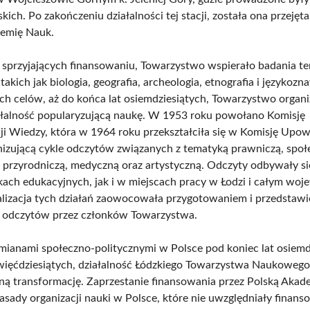
ich. Po zakończeniu działalności tej stacji, została ona przejęta
demię Nauk.
sprzyjających finansowaniu, Towarzystwo wspierało badania t
takich jak biologia, geografia, archeologia, etnografia i języko
h celów, aż do końca lat osiemdziesiątych, Towarzystwo organ
ałalność popularyzującą naukę. W 1953 roku powołano Komisję
ji Wiedzy, która w 1964 roku przekształciła się w Komisję Upo
nizującą cykle odczytów związanych z tematyką prawniczą, społ
, przyrodniczą, medyczną oraz artystyczną. Odczyty odbywały s
ach edukacyjnych, jak i w miejscach pracy w Łodzi i całym wo
alizacja tych działań zaowocowała przygotowaniem i przedstaw
 odczytów przez członków Towarzystwa.
mianami społeczno-politycznymi w Polsce pod koniec lat osiemd
więćdziesiątych, działalność Łódzkiego Towarzystwa Naukowego
ną transformację. Zaprzestanie finansowania przez Polską Aka
asady organizacji nauki w Polsce, które nie uwzględniały finans