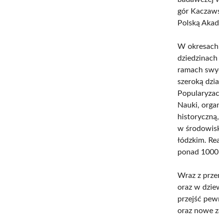
gór Kaczawsk
Polską Aka
W okresach 
dziedzinach 
ramach swyc
szeroką dzi
Popularyzac
Nauki, orga
historyczną
w środowisk
łódzkim. Re
ponad 1000
Wraz z prze
oraz w dzie
przejść pew
oraz nowe z