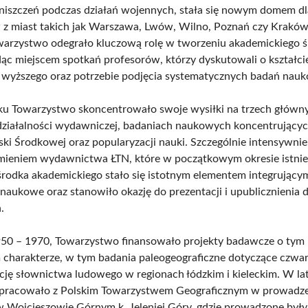
niszczeń podczas działań wojennych, stała się nowym domem dl
z miast takich jak Warszawa, Lwów, Wilno, Poznań czy Krakó
owarzystwo odegrało kluczową rolę w tworzeniu akademickiego 
dąc miejscem spotkań profesorów, którzy dyskutowali o kształci
 wyższego oraz potrzebie podjęcia systematycznych badań nau
u Towarzystwo skoncentrowało swoje wysiłki na trzech główn
działalności wydawniczej, badaniach naukowych koncentrującyc
lski Środkowej oraz popularyzacji nauki. Szczególnie intensywn
ieniem wydawnictwa ŁTN, które w początkowym okresie istnie
środka akademickiego stało się istotnym elementem integrujący
naukowe oraz stanowiło okazję do prezentacji i upublicznienia
.
50 – 1970, Towarzystwo finansowało projekty badawcze o tym
 charakterze, w tym badania paleogeograficzne dotyczące czwa
cję słownictwa ludowego w regionach łódzkim i kieleckim. W la
pracowało z Polskim Towarzystwem Geograficznym w prowadzen
 Wojcieszowie Górnym k. Jeleniej Góry, gdzie prowadzone były