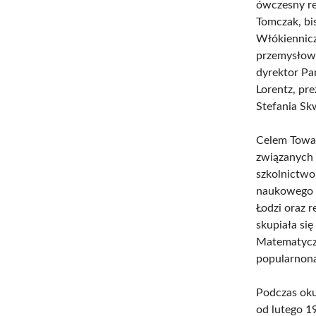
ówczesny re
Tomczak, bi
Włókiennicz
przemysłowi
dyrektor P
Lorentz, pr
Stefania Skw
Celem Towarz
związanych 
szkolnictwo
naukowego i
Łodzi oraz 
skupiała si
Matematyczn
popularnon
Podczas oku
od lutego 1