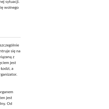
j sytuacji.
się wolnego
 szczególnie
truje się na
wiązaną z
ciem jest
Łodzi, a
ganizator.
 organem
ten jest
alny. Od