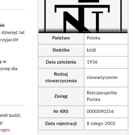
sApp
LinkedIn
Email
nie
 dziesięć lat
Państwo
Polska
rzyjaciół
Siedziba
Łódź
y
w
Data założenia
1936
ormę dla
Rodzaj
stowarzyszenie
stowarzyszenia
Rzeczpospolita
Zasięg
Polska
Nr KRS
0000090256
eli Łodzi,
ąc
Data rejestracji
8 lutego 2002
weger
,