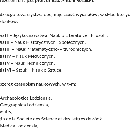
rezesem ŁTN jest
prof. dr hab. Antoni Różalski
.
ódzkiego towarzystwa obejmuje
sześć wydziałów
, w skład który
członków:
ał I – Językoznawstwa, Nauk o Literaturze i Filozofii,
ał II – Nauk Historycznych i Społecznych,
iał III – Nauk Matematyczno-Przyrodniczych,
iał IV – Nauk Medycznych,
iał V – Nauk Technicznych,
ał VI – Sztuki i Nauk o Sztuce.
 szereg
czasopism naukowych
, w tym:
Archaeologica Lodziensia,
Geographica Lodziensia,
nquiry,
tin de la Societe des Science et des Lettres de Łódź,
 Medica Lodziensia,