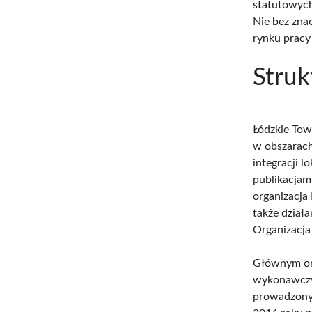
statutowych
Nie bez zna
rynku prac
Struk
Łódzkie To
w obszarach
integracji 
publikacjam
organizacja 
także dział
Organizacja
Głównym or
wykonawczym
prowadzony 