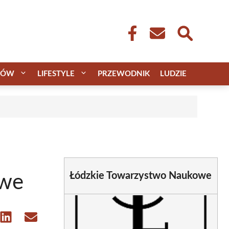
CÓW
LIFESTYLE
PRZEWODNIK
LUDZIE
Łódzkie Towarzystwo Naukowe
owe
e
Share
Share
on
on