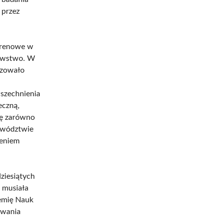
 przez
erenowe w
znawstwo. W
izowało
wszechnienia
eczną,
ię zarówno
jewództwie
ieniem
ziesiątych
 musiała
demię Nauk
owania