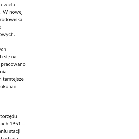
a wielu
w. W nowej
środowiska
e
kowych.
ych
h się na
ie pracowano
nia
m tamtejsze
 dokonań
rtorzędu
tach 1951 –
iu stacji
 badania