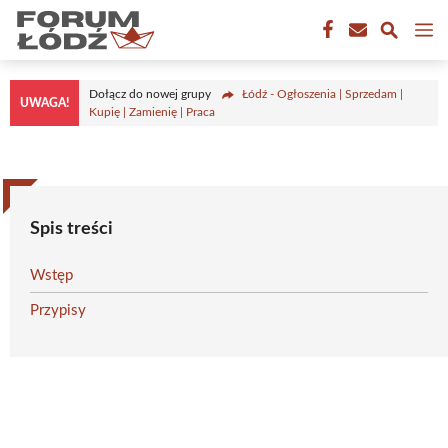
Przejdź
M
do
treści
Dołącz do nowej grupy
Łódź - Ogłoszenia | Sprzedam |
UWAGA!
Kupię | Zamienię | Praca
Spis treści
Wstęp
Przypisy