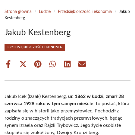
Strona główna
/
Ludzie
/
Przedsiębiorczość i ekonomia
/
Jakub
Kestenberg
Jakub Kestenberg
PRZEDSIĘBIORCZOŚĆ I EKONOMIA
Share
Share
Share
Share
Share
Share
on
on
on
on
on
on
Facebook
X
Pinterest
WhatsApp
LinkedIn
Email
(Twitter)
Jakub Icek (Izaak) Kestenberg,
ur. 1862 w Łodzi, zmarł 28
czerwca 1928 roku w tym samym mieście
, to postać, która
zapisała się w historii jako przemysłowiec. Pochodził z
rodziny o znaczących tradycjach przemysłowych, będąc
synem Izraela oraz Rajzli Trybowicz. Jego życie osobiste
skupiało się wokół żony, Dwojry Kronzilberg.