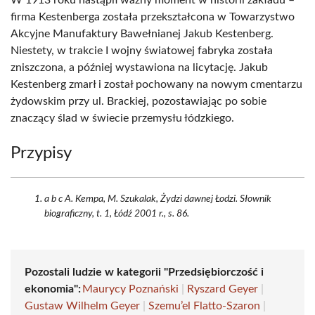
W 1913 roku nastąpił ważny moment w historii zakładu –
firma Kestenberga została przekształcona w Towarzystwo
Akcyjne Manufaktury Bawełnianej Jakub Kestenberg.
Niestety, w trakcie I wojny światowej fabryka została
zniszczona, a później wystawiona na licytację. Jakub
Kestenberg zmarł i został pochowany na nowym cmentarzu
żydowskim przy ul. Brackiej, pozostawiając po sobie
znaczący ślad w świecie przemysłu łódzkiego.
Przypisy
a b c A. Kempa, M. Szukalak, Żydzi dawnej Łodzi. Słownik
biograficzny, t. 1, Łódź 2001 r., s. 86.
Pozostali ludzie w kategorii "Przedsiębiorczość i
ekonomia":
Maurycy Poznański
|
Ryszard Geyer
|
Gustaw Wilhelm Geyer
|
Szemu’el Flatto-Szaron
|