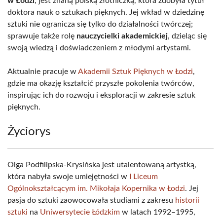
w Łodzi
, jest znaną polską złotniczką, która zdobyła tytuł
doktora nauk o sztukach pięknych. Jej wkład w dziedzinę
sztuki nie ogranicza się tylko do działalności twórczej;
sprawuje także rolę
nauczycielki akademickiej
, dzieląc się
swoją wiedzą i doświadczeniem z młodymi artystami.
Aktualnie pracuje w
Akademii Sztuk Pięknych w Łodzi
,
gdzie ma okazję kształcić przyszłe pokolenia twórców,
inspirując ich do rozwoju i eksploracji w zakresie sztuk
pięknych.
Życiorys
Olga Podfilipska-Krysińska jest utalentowaną artystką,
która nabyła swoje umiejętności w
I Liceum
Ogólnokształcącym im. Mikołaja Kopernika w Łodzi
. Jej
pasja do sztuki zaowocowała studiami z zakresu
historii
sztuki
na
Uniwersytecie Łódzkim
w latach 1992–1995,