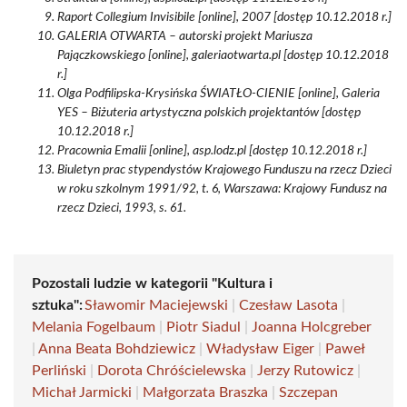
Raport Collegium Invisibile [online], 2007 [dostęp 10.12.2018 r.]
GALERIA OTWARTA – autorski projekt Mariusza
Pajączkowskiego [online], galeriaotwarta.pl [dostęp 10.12.2018
r.]
Olga Podfilipska-Krysińska ŚWIATŁO-CIENIE [online], Galeria
YES – Biżuteria artystyczna polskich projektantów [dostęp
10.12.2018 r.]
Pracownia Emalii [online], asp.lodz.pl [dostęp 10.12.2018 r.]
Biuletyn prac stypendystów Krajowego Funduszu na rzecz Dzieci
w roku szkolnym 1991/92, t. 6, Warszawa: Krajowy Fundusz na
rzecz Dzieci, 1993, s. 61.
Pozostali ludzie w kategorii "Kultura i
sztuka":
Sławomir Maciejewski
|
Czesław Lasota
|
Melania Fogelbaum
|
Piotr Siadul
|
Joanna Holcgreber
|
Anna Beata Bohdziewicz
|
Władysław Eiger
|
Paweł
Perliński
|
Dorota Chróścielewska
|
Jerzy Rutowicz
|
Michał Jarmicki
|
Małgorzata Braszka
|
Szczepan