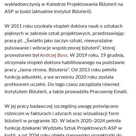
wykładowczynią w Katedrze Projektowania Biżuterii na
ASP w Łodzi (aktualnie Instytut Biżuterii).
W 2011 roku uzyskała stopień doktora nauk o sztukach
pięknych w zakresie sztuk projektowych, przedstawiając
pracę pt. „Światło jako zaczyn sztuki, niewyrażalne
pulsowanie i wibracje współczesnej biżuterii”, której
promotorem był
Andrzej Boss
. W 2019 roku, 19 grudnia,
otrzymała stopień doktora habilitowanego na podstawie
pracy „Jasna strona. Biżuteria”. Od 2013 roku pełniła
funkcję adiunktki, a we wrześniu 2020 roku została
profesorem uczelni. Do tego czasu zarządzała również
Instytutem Biżuterii, a także prowadziła Pracownię Emalii.
W jej pracy badawczej szczególną uwagę poświęcano
różnicom w fakturach i ażurach oraz wizualizacji form
biżuterii w programie 3D. W latach 2020–2024 pełniła
funkcję dziekanki Wydziału Sztuk Projektowych ASP w
Łodzi, a od 2024 roku objęła stanowisko prorektorki do