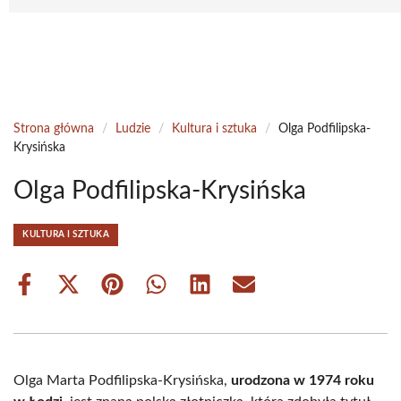
Strona główna
/
Ludzie
/
Kultura i sztuka
/
Olga Podfilipska-
Krysińska
Olga Podfilipska-Krysińska
KULTURA I SZTUKA
Share
Share
Share
Share
Share
Share
on
on
on
on
on
on
Facebook
X
Pinterest
WhatsApp
LinkedIn
Email
(Twitter)
Olga Marta Podfilipska-Krysińska,
urodzona w 1974 roku