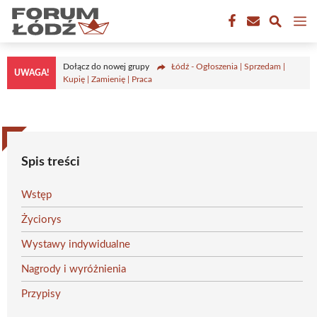
Przejdź
M
do
treści
Dołącz do nowej grupy
Łódź - Ogłoszenia | Sprzedam |
UWAGA!
Kupię | Zamienię | Praca
Spis treści
Wstęp
Życiorys
Wystawy indywidualne
Nagrody i wyróżnienia
Przypisy