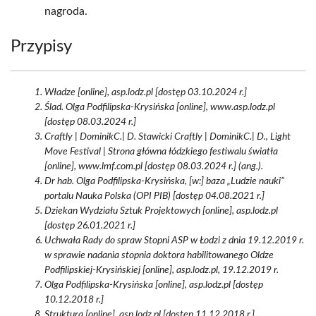
nagroda.
Przypisy
Władze [online], asp.lodz.pl [dostęp 03.10.2024 r.]
Ślad. Olga Podfilipska-Krysińska [online], www.asp.lodz.pl
[dostęp 08.03.2024 r.]
Craftly | DominikC.| D. Stawicki Craftly | DominikC.| D., Light
Move Festival | Strona główna łódzkiego festiwalu światła
[online], www.lmf.com.pl [dostęp 08.03.2024 r.] (ang.).
Dr hab. Olga Podfilipska-Krysińska, [w:] baza „Ludzie nauki”
portalu Nauka Polska (OPI PIB) [dostęp 04.08.2021 r.]
Dziekan Wydziału Sztuk Projektowych [online], asp.lodz.pl
[dostęp 26.01.2021 r.]
Uchwała Rady do spraw Stopni ASP w Łodzi z dnia 19.12.2019 r.
w sprawie nadania stopnia doktora habilitowanego Oldze
Podfilipskiej-Krysińskiej [online], asp.lodz.pl, 19.12.2019 r.
Olga Podfilipska-Krysińska [online], asp.lodz.pl [dostęp
10.12.2018 r.]
Struktura [online], asp.lodz.pl [dostęp 11.12.2018 r.]