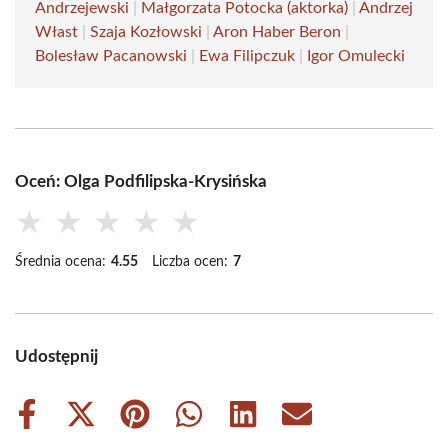
Andrzejewski
|
Małgorzata Potocka (aktorka)
|
Andrzej
Włast
|
Szaja Kozłowski
|
Aron Haber Beron
|
Bolesław Pacanowski
|
Ewa Filipczuk
|
Igor Omulecki
Oceń: Olga Podfilipska-Krysińska
★
★
★
★
★
Średnia ocena:
4.55
Liczba ocen:
7
Udostępnij
Share
Share
Share
Share
Share
Share
on
on
on
on
on
on