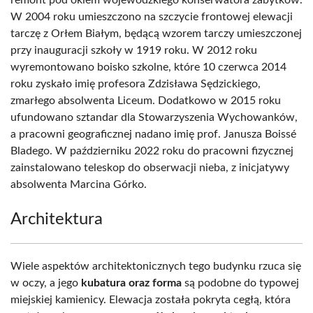
remont pod okiem wojewódzkiego konserwatora zabytków.
W 2004 roku umieszczono na szczycie frontowej elewacji
tarczę z Orłem Białym, będącą wzorem tarczy umieszczonej
przy inauguracji szkoły w 1919 roku. W 2012 roku
wyremontowano boisko szkolne, które 10 czerwca 2014
roku zyskało imię profesora Zdzisława Sędzickiego,
zmarłego absolwenta Liceum. Dodatkowo w 2015 roku
ufundowano sztandar dla Stowarzyszenia Wychowanków,
a pracowni geograficznej nadano imię prof. Janusza Boissé
Bladego. W październiku 2022 roku do pracowni fizycznej
zainstalowano teleskop do obserwacji nieba, z inicjatywy
absolwenta Marcina Górko.
Architektura
Wiele aspektów architektonicznych tego budynku rzuca się
w oczy, a jego
kubatura oraz forma
są podobne do typowej
miejskiej kamienicy. Elewacja została pokryta cegłą, która