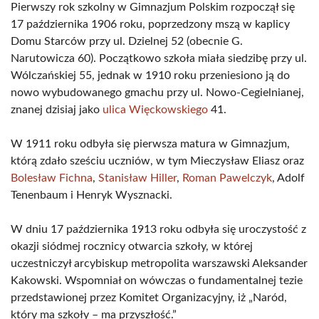
Pierwszy rok szkolny w Gimnazjum Polskim rozpoczął się
17 października 1906 roku, poprzedzony mszą w kaplicy
Domu Starców przy ul. Dzielnej 52 (obecnie G.
Narutowicza 60). Początkowo szkoła miała siedzibę przy ul.
Wólczańskiej 55, jednak w 1910 roku przeniesiono ją do
nowo wybudowanego gmachu przy ul. Nowo-Cegielnianej,
znanej dzisiaj jako
ulica Więckowskiego
41.
W 1911 roku odbyła się pierwsza matura w Gimnazjum,
którą zdało sześciu uczniów, w tym Mieczysław Eliasz oraz
Bolesław Fichna
,
Stanisław Hiller
,
Roman Pawelczyk
, Adolf
Tenenbaum i Henryk Wysznacki.
W dniu 17 października 1913 roku odbyła się uroczystość z
okazji siódmej rocznicy otwarcia szkoły, w której
uczestniczył arcybiskup metropolita warszawski Aleksander
Kakowski. Wspomniał on wówczas o fundamentalnej tezie
przedstawionej przez Komitet Organizacyjny, iż „Naród,
który ma szkoły – ma przyszłość.”