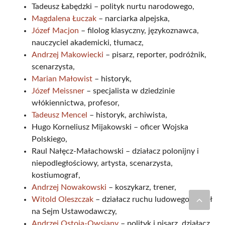
Tadeusz Łabędzki – polityk nurtu narodowego,
Magdalena Łuczak
– narciarka alpejska,
Józef Macjon
– filolog klasyczny, językoznawca,
nauczyciel akademicki, tłumacz,
Andrzej Makowiecki
– pisarz, reporter, podróżnik,
scenarzysta,
Marian Małowist
– historyk,
Józef Meissner
– specjalista w dziedzinie
włókiennictwa, profesor,
Tadeusz Mencel
– historyk, archiwista,
Hugo Korneliusz Mijakowski – oficer Wojska
Polskiego,
Raul Nałęcz-Małachowski – działacz polonijny i
niepodległościowy, artysta, scenarzysta,
kostiumograf,
Andrzej Nowakowski
– koszykarz, trener,
Witold Oleszczak
– działacz ruchu ludowego, poseł
na Sejm Ustawodawczy,
Andrzej Ostoja-Owsiany
– polityk i pisarz, działacz