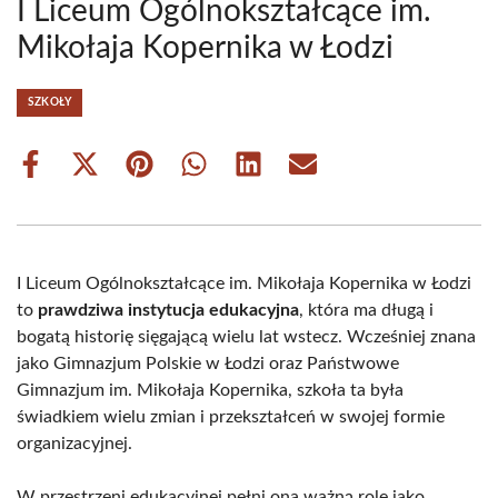
I Liceum Ogólnokształcące im.
Mikołaja Kopernika w Łodzi
SZKOŁY
Share
Share
Share
Share
Share
Share
on
on
on
on
on
on
Facebook
X
Pinterest
WhatsApp
LinkedIn
Email
(Twitter)
I Liceum Ogólnokształcące im. Mikołaja Kopernika w Łodzi
to
prawdziwa instytucja edukacyjna
, która ma długą i
bogatą historię sięgającą wielu lat wstecz. Wcześniej znana
jako Gimnazjum Polskie w Łodzi oraz Państwowe
Gimnazjum im. Mikołaja Kopernika, szkoła ta była
świadkiem wielu zmian i przekształceń w swojej formie
organizacyjnej.
W przestrzeni edukacyjnej pełni ona ważną rolę jako