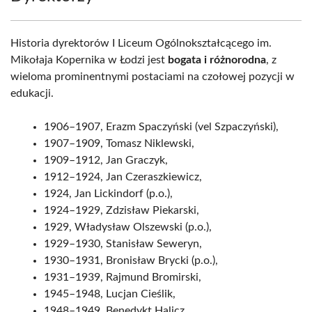
Historia dyrektorów I Liceum Ogólnokształcącego im.
Mikołaja Kopernika w Łodzi jest
bogata i różnorodna
, z
wieloma prominentnymi postaciami na czołowej pozycji w
edukacji.
1906–1907, Erazm Spaczyński (vel Szpaczyński),
1907–1909, Tomasz Niklewski,
1909–1912, Jan Graczyk,
1912–1924, Jan Czeraszkiewicz,
1924, Jan Lickindorf (p.o.),
1924–1929, Zdzisław Piekarski,
1929, Władysław Olszewski (p.o.),
1929–1930, Stanisław Seweryn,
1930–1931, Bronisław Brycki (p.o.),
1931–1939, Rajmund Bromirski,
1945–1948, Lucjan Cieślik,
1948–1949, Benedykt Halicz,