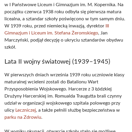
w I Państwowe Liceum i Gimnazjum im. M. Kopernika. Na
początku czerwca 1938 roku odbyła się pierwsza matura
licealna, a sztandar szkoły poświęcono w tym samym dniu.
W 1939 roku, przed niemiecką inwazją, dyrektor
III
Gimnazjum i Liceum im. Stefana Żeromskiego
, Jan
Marczyński, podjął decyzję o ukryciu sztandarów obydwu
szkół.
Lata II wojny światowej (1939–1945)
W pierwszych dniach września 1939 roku uczniowie klasy
maturalnej wcieleni zostali do Batalionu Wart
Przysposobienia Wojskowego. Harcerze z 3 Łódzkiej
Drużyny Harcerskiej im. Romualda Traugutta brali czynny
udział w organizacji wojskowego szpitala polowego przy
ulicy
Leczniczej
, a także pełnili służbę bezpieczeństwa w
parku na Zdrowiu
.
W wyniku okupacji, otwarcie szkoły stało się możliwe