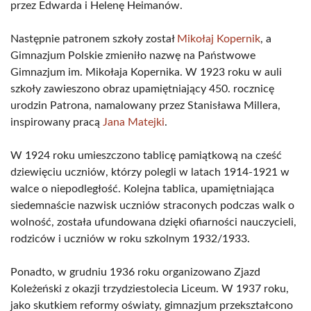
przez Edwarda i Helenę Heimanów.
Następnie patronem szkoły został
Mikołaj Kopernik
, a
Gimnazjum Polskie zmieniło nazwę na Państwowe
Gimnazjum im. Mikołaja Kopernika. W 1923 roku w auli
szkoły zawieszono obraz upamiętniający 450. rocznicę
urodzin Patrona, namalowany przez Stanisława Millera,
inspirowany pracą
Jana Matejki
.
W 1924 roku umieszczono tablicę pamiątkową na cześć
dziewięciu uczniów, którzy polegli w latach 1914-1921 w
walce o niepodległość. Kolejna tablica, upamiętniająca
siedemnaście nazwisk uczniów straconych podczas walk o
wolność, została ufundowana dzięki ofiarności nauczycieli,
rodziców i uczniów w roku szkolnym 1932/1933.
Ponadto, w grudniu 1936 roku organizowano Zjazd
Koleżeński z okazji trzydziestolecia Liceum. W 1937 roku,
jako skutkiem reformy oświaty, gimnazjum przekształcono