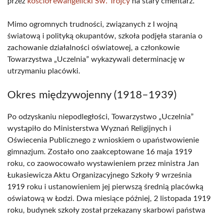
przez
kościół ewangelicki Św. Trójcy
na stary cmentarz.
Mimo ogromnych trudności, związanych z I wojną
światową i polityką okupantów, szkoła podjęła starania o
zachowanie działalności oświatowej, a członkowie
Towarzystwa „Uczelnia” wykazywali determinację w
utrzymaniu placówki.
Okres międzywojenny (1918–1939)
Po odzyskaniu niepodległości, Towarzystwo „Uczelnia”
wystąpiło do Ministerstwa Wyznań Religijnych i
Oświecenia Publicznego z wnioskiem o upaństwowienie
gimnazjum. Zostało ono zaakceptowane 16 maja 1919
roku, co zaowocowało wystawieniem przez ministra Jan
Łukasiewicza Aktu Organizacyjnego Szkoły 9 września
1919 roku i ustanowieniem jej pierwszą średnią placówką
oświatową w Łodzi. Dwa miesiące później, 2 listopada 1919
roku, budynek szkoły został przekazany skarbowi państwa