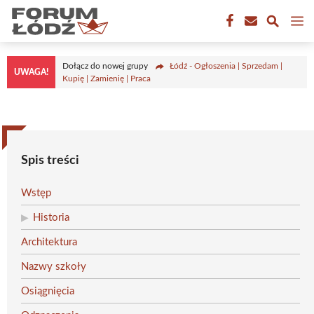
Przejdź
M
do
treści
Dołącz do nowej grupy
Łódź - Ogłoszenia | Sprzedam |
UWAGA!
Kupię | Zamienię | Praca
Spis treści
Wstęp
Historia
Architektura
Nazwy szkoły
Osiągnięcia