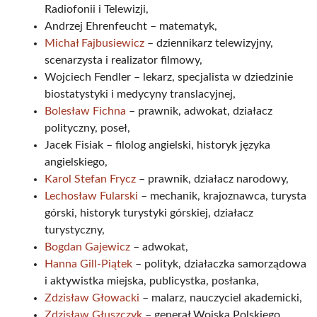
Radiofonii i Telewizji,
Andrzej Ehrenfeucht – matematyk,
Michał Fajbusiewicz
– dziennikarz telewizyjny,
scenarzysta i realizator filmowy,
Wojciech Fendler – lekarz, specjalista w dziedzinie
biostatystyki i medycyny translacyjnej,
Bolesław Fichna
– prawnik, adwokat, działacz
polityczny, poseł,
Jacek Fisiak – filolog angielski, historyk języka
angielskiego,
Karol Stefan Frycz
– prawnik, działacz narodowy,
Lechosław Fularski
– mechanik, krajoznawca, turysta
górski, historyk turystyki górskiej, działacz
turystyczny,
Bogdan Gajewicz
– adwokat,
Hanna Gill-Piątek
– polityk, działaczka samorządowa
i aktywistka miejska, publicystka, posłanka,
Zdzisław Głowacki
– malarz, nauczyciel akademicki,
Zdzisław Głuszczyk
– generał Wojska Polskiego,