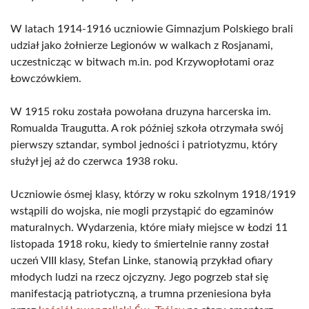
W latach 1914-1916 uczniowie Gimnazjum Polskiego brali
udział jako żołnierze Legionów w walkach z Rosjanami,
uczestnicząc w bitwach m.in. pod Krzywopłotami oraz
Łowczówkiem.
W 1915 roku została powołana druzyna harcerska im.
Romualda Traugutta. A rok później szkoła otrzymała swój
pierwszy sztandar, symbol jedności i patriotyzmu, który
służył jej aż do czerwca 1938 roku.
Uczniowie ósmej klasy, którzy w roku szkolnym 1918/1919
wstąpili do wojska, nie mogli przystąpić do egzaminów
maturalnych. Wydarzenia, które miały miejsce w Łodzi 11
listopada 1918 roku, kiedy to śmiertelnie ranny został
uczeń VIII klasy, Stefan Linke, stanowią przykład ofiary
młodych ludzi na rzecz ojczyzny. Jego pogrzeb stał się
manifestacją patriotyczną, a trumna przeniesiona była