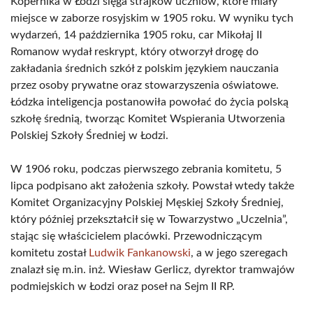
Kopernika w Łodzi sięga strajków uczniów, które miały
miejsce w zaborze rosyjskim w 1905 roku. W wyniku tych
wydarzeń, 14 października 1905 roku, car Mikołaj II
Romanow wydał reskrypt, który otworzył drogę do
zakładania średnich szkół z polskim językiem nauczania
przez osoby prywatne oraz stowarzyszenia oświatowe.
Łódzka inteligencja postanowiła powołać do życia polską
szkołę średnią, tworząc Komitet Wspierania Utworzenia
Polskiej Szkoły Średniej w Łodzi.
W 1906 roku, podczas pierwszego zebrania komitetu, 5
lipca podpisano akt założenia szkoły. Powstał wtedy także
Komitet Organizacyjny Polskiej Męskiej Szkoły Średniej,
który później przekształcił się w Towarzystwo „Uczelnia”,
stając się właścicielem placówki. Przewodniczącym
komitetu został
Ludwik Fankanowski
, a w jego szeregach
znalazł się m.in. inż. Wiesław Gerlicz, dyrektor tramwajów
podmiejskich w Łodzi oraz poseł na Sejm II RP.