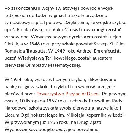
Po zakończeniu II wojny światowej i powrocie wojsk
radzieckich do Łodzi, w gmachu szkoły urządzono
tymczasowy szpital polowy. Dzięki temu, że wojsko szybko
opuściło placówkę, działalność oświatowa mogła zostać
wznowiona. Wówczas nowym dyrektorem został Lucjan
Cieślik, a w 1946 roku przy szkole powstał Szczep ZHP im.
Romualda Traugutta. W 1949 roku Andrzej Ehrenfeucht,
uczeń Władysława Terlikowskiego, został laureatem
pierwszej Olimpiady Matematycznej.
W 1954 roku, wskutek licznych szykan, zlikwidowano
naukę religii w szkole. Przykład ten wymusił przejęcie
placówki przez
Towarzystwo Przyjaciół Dzieci
. Po pewnym
czasie, 10 listopada 1957 roku, uchwałą Prezydium Rady
Narodowej szkoła zyskała swoją pierwotną nazwę jako I
Liceum Ogólnokształcące im. Mikołaja Kopernika w Łodzi.
W przywołanym już 1956 roku, na Drugi Zjazd
Wychowanków podjęto decyzję o powołaniu