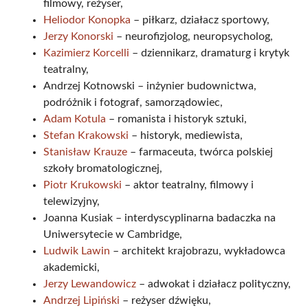
filmowy, reżyser,
Heliodor Konopka
– piłkarz, działacz sportowy,
Jerzy Konorski
– neurofizjolog, neuropsycholog,
Kazimierz Korcelli
– dziennikarz, dramaturg i krytyk
teatralny,
Andrzej Kotnowski – inżynier budownictwa,
podróżnik i fotograf, samorządowiec,
Adam Kotula
– romanista i historyk sztuki,
Stefan Krakowski
– historyk, mediewista,
Stanisław Krauze
– farmaceuta, twórca polskiej
szkoły bromatologicznej,
Piotr Krukowski
– aktor teatralny, filmowy i
telewizyjny,
Joanna Kusiak – interdyscyplinarna badaczka na
Uniwersytecie w Cambridge,
Ludwik Lawin
– architekt krajobrazu, wykładowca
akademicki,
Jerzy Lewandowicz
– adwokat i działacz polityczny,
Andrzej Lipiński
– reżyser dźwięku,