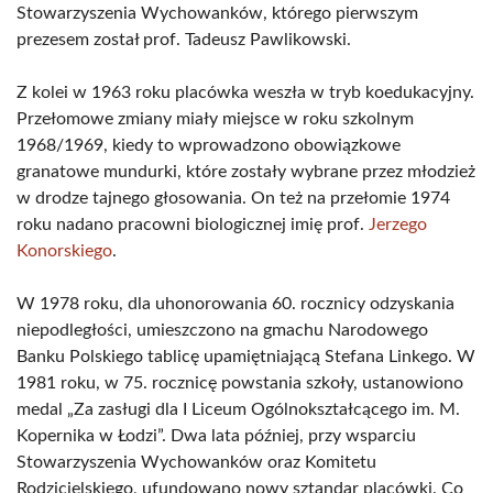
Stowarzyszenia Wychowanków, którego pierwszym
prezesem został prof. Tadeusz Pawlikowski.
Z kolei w 1963 roku placówka weszła w tryb koedukacyjny.
Przełomowe zmiany miały miejsce w roku szkolnym
1968/1969, kiedy to wprowadzono obowiązkowe
granatowe mundurki, które zostały wybrane przez młodzież
w drodze tajnego głosowania. On też na przełomie 1974
roku nadano pracowni biologicznej imię prof.
Jerzego
Konorskiego
.
W 1978 roku, dla uhonorowania 60. rocznicy odzyskania
niepodległości, umieszczono na gmachu Narodowego
Banku Polskiego tablicę upamiętniającą Stefana Linkego. W
1981 roku, w 75. rocznicę powstania szkoły, ustanowiono
medal „Za zasługi dla I Liceum Ogólnokształcącego im. M.
Kopernika w Łodzi”. Dwa lata później, przy wsparciu
Stowarzyszenia Wychowanków oraz Komitetu
Rodzicielskiego, ufundowano nowy sztandar placówki. Co