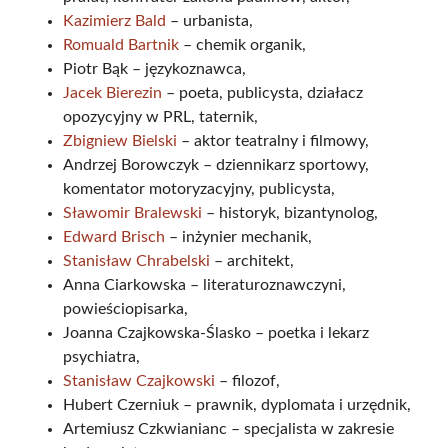
Kazimierz Bald
– urbanista,
Romuald Bartnik
– chemik organik,
Piotr Bąk – językoznawca,
Jacek Bierezin
– poeta, publicysta, działacz
opozycyjny w PRL, taternik,
Zbigniew Bielski
– aktor teatralny i filmowy,
Andrzej Borowczyk – dziennikarz sportowy,
komentator motoryzacyjny, publicysta,
Sławomir Bralewski
– historyk, bizantynolog,
Edward Brisch
– inżynier mechanik,
Stanisław Chrabelski
– architekt,
Anna Ciarkowska – literaturoznawczyni,
powieściopisarka,
Joanna Czajkowska-Ślasko – poetka i lekarz
psychiatra,
Stanisław Czajkowski
– filozof,
Hubert Czerniuk – prawnik, dyplomata i urzędnik,
Artemiusz Czkwianianc – specjalista w zakresie