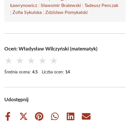
Ławrynowicz
|
Sławomir Bralewski
|
Tadeusz Penczak
|
Zofia Sykulska
|
Zdzisław Pomykalski
Oceń: Władysław Wilczyński (matematyk)
★
★
★
★
★
Średnia ocena:
4.5
Liczba ocen:
14
Udostępnij
Share
Share
Share
Share
Share
Share
on
on
on
on
on
on
Facebook
X
Pinterest
WhatsApp
LinkedIn
Email