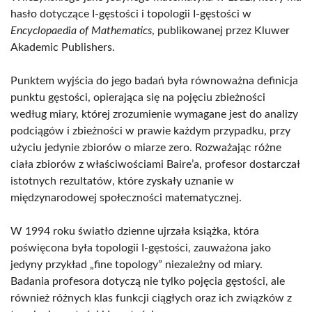
hasło dotyczące I-gęstości i topologii I-gęstości w
Encyclopaedia of Mathematics
, publikowanej przez Kluwer
Akademic Publishers.
Punktem wyjścia do jego badań była równoważna definicja
punktu gęstości, opierająca się na pojęciu zbieżności
według miary, której zrozumienie wymagane jest do analizy
podciągów i zbieżności w prawie każdym przypadku, przy
użyciu jedynie zbiorów o miarze zero. Rozważając różne
ciała zbiorów z właściwościami Baire’a, profesor dostarczał
istotnych rezultatów, które zyskały uznanie w
międzynarodowej społeczności matematycznej.
W 1994 roku światło dzienne ujrzała książka, która
poświęcona była topologii I-gęstości, zauważona jako
jedyny przykład „fine topology” niezależny od miary.
Badania profesora dotyczą nie tylko pojęcia gęstości, ale
również różnych klas funkcji ciągłych oraz ich związków z