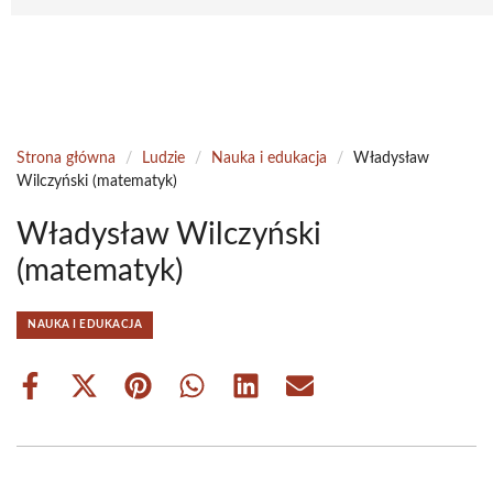
Strona główna
/
Ludzie
/
Nauka i edukacja
/
Władysław
Wilczyński (matematyk)
Władysław Wilczyński
(matematyk)
NAUKA I EDUKACJA
Share
Share
Share
Share
Share
Share
on
on
on
on
on
on
Facebook
X
Pinterest
WhatsApp
LinkedIn
Email
(Twitter)