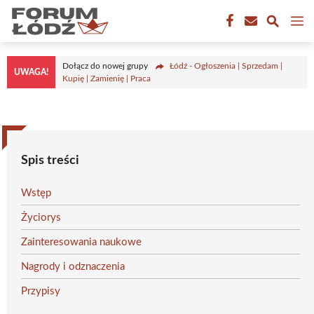
Przejdź
M
do
treści
Dołącz do nowej grupy
Łódź - Ogłoszenia | Sprzedam |
UWAGA!
Kupię | Zamienię | Praca
Spis treści
Wstęp
Życiorys
Zainteresowania naukowe
Nagrody i odznaczenia
Przypisy