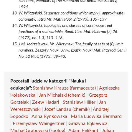
Functions, Memoirs of the American Mathematical Society,
1994.
W. Wilczyński, Sequence conditions which imply I-approximate
continuity, Tatra Mt. Math. Publ. 2 (1993), 135–139.
W. Wilczyński, Topologies and classes of continuous real
functions of a real variable, Rend. Circ. Mat. Palermo (2) 26
(1977), no. 1-3, 113–116.
J.M. Jędrzejewski, W. Wilczyński, The family of sets of (B) limit
numbers. Zeszyty Nauk. Uniw. Łódzk. Nauki Mat. Przyrod. Ser. II,
No. 52 Mat. (1973), 39–43.
Pozostali ludzie w kategorii "Nauka i
edukacja":
Stanisław Krauze (farmaceuta)
|
Agnieszka
Kołakowska
|
Jan Michalski (chemik)
|
Grzegorz
Gorzelak
|
Ze’ew Hadari
|
Stanisław Hiller
|
Jan
Wereszczyński
|
Józef Landau (chemik)
|
Andrzej
Sopoćko
|
Anna Rynkowska
|
Maria Ludwika Bernhard
|
Przemysław Waingertner
|
Grażyna Bąkiewicz
|
Michał Grabowski (zoolog)
|
Adam Pelikant
|
Julian