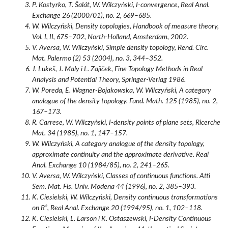
P. Kostyrko, T. Šalát, W. Wilczyński, I-convergence, Real Anal.
Exchange 26 (2000/01), no. 2, 669–685.
W. Wilczyński, Density topologies, Handbook of measure theory,
Vol. I, II, 675–702, North-Holland, Amsterdam, 2002.
V. Aversa, W. Wilczyński, Simple density topology, Rend. Circ.
Mat. Palermo (2) 53 (2004), no. 3, 344–352.
J. Lukeš, J. Maly i L. Zajiček, Fine Topology Methods in Real
Analysis and Potential Theory, Springer-Verlag 1986.
W. Poreda, E. Wagner-Bojakowska, W. Wilczyński, A category
analogue of the density topology. Fund. Math. 125 (1985), no. 2,
167–173.
R. Carrese, W. Wilczyński, I-density points of plane sets, Ricerche
Mat. 34 (1985), no. 1, 147–157.
W. Wilczyński, A category analogue of the density topology,
approximate continuity and the approximate derivative. Real
Anal. Exchange 10 (1984/85), no. 2, 241–265.
V. Aversa, W. Wilczyński, Classes of continuous functions. Atti
Sem. Mat. Fis. Univ. Modena 44 (1996), no. 2, 385–393.
K. Ciesielski, W. Wilczyński, Density continuous transformations
on R², Real Anal. Exchange 20 (1994/95), no. 1, 102–118.
K. Ciesielski, L. Larson i K. Ostaszewski, I-Density Continuous