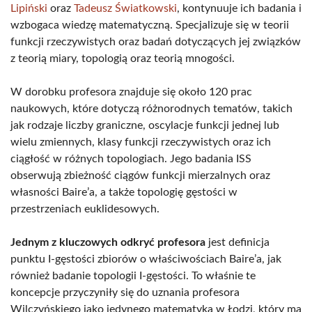
Lipiński
oraz
Tadeusz Światkowski
, kontynuuje ich badania i
wzbogaca wiedzę matematyczną. Specjalizuje się w teorii
funkcji rzeczywistych oraz badań dotyczących jej związków
z teorią miary, topologią oraz teorią mnogości.
W dorobku profesora znajduje się około 120 prac
naukowych, które dotyczą różnorodnych tematów, takich
jak rodzaje liczby graniczne, oscylacje funkcji jednej lub
wielu zmiennych, klasy funkcji rzeczywistych oraz ich
ciągłość w różnych topologiach. Jego badania ISS
obserwują zbieżność ciągów funkcji mierzalnych oraz
własności Baire’a, a także topologię gęstości w
przestrzeniach euklidesowych.
Jednym z kluczowych odkryć profesora
jest definicja
punktu I-gęstości zbiorów o właściwościach Baire’a, jak
również badanie topologii I-gęstości. To właśnie te
koncepcje przyczyniły się do uznania profesora
Wilczyńskiego jako jedynego matematyka w Łodzi, który ma