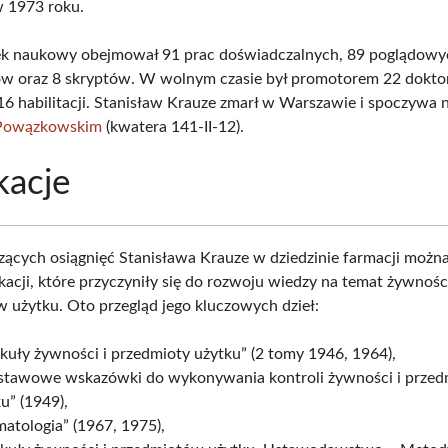
 1973 roku.
ek naukowy obejmował 91 prac doświadczalnych, 89 poglądowy
w oraz 8 skryptów. W wolnym czasie był promotorem 22 dokto
6 habilitacji. Stanisław Krauze zmarł w Warszawie i spoczywa 
 Powązkowskim
(kwatera 141-II-12).
kacje
ących osiągnięć Stanisława Krauze w dziedzinie farmacji można
kacji, które przyczyniły się do rozwoju wiedzy na temat żywnośc
 użytku. Oto przegląd jego kluczowych dzieł:
kuły żywności i przedmioty użytku” (2 tomy 1946, 1964),
stawowe wskazówki do wykonywania kontroli żywności i prze
u” (1949),
atologia” (1967, 1975),