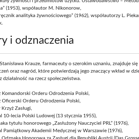
ykuły żywności i przedmiotów użytku. Ustawodawstwo – Metod
a” (1953), współautor M. Nikonorow,
ęcznik analityka żywnościowego” (1962), współautorzy L. Piekar
k.
y i odznaczenia
tanisława Krauze, farmaceuty o szerokim uznaniu, znajduje się
czeń oraz nagród, które potwierdzają jego znaczący wkład w dzi
z działalność na rzecz społeczeństwa.
ż Komandorski Orderu Odrodzenia Polski,
 Oficerski Orderu Odrodzenia Polski,
 Krzyż Zasługi,
 10-lecia Polski Ludowej (13 stycznia 1955),
aka tytułu honorowego „Zasłużony Nauczyciel PRL” (1976),
l Pamiątkowy Akademii Medycznej w Warszawie (1976),
 Odznaka Honorowa za Zasługi dla Republiki Austrii (Das Gros