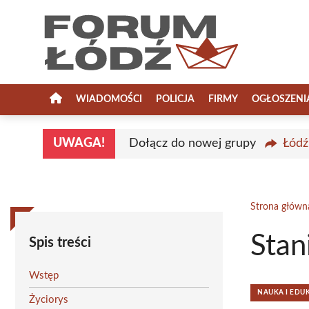
Przejdź
do
treści
WIADOMOŚCI
POLICJA
FIRMY
OGŁOSZENI
UWAGA!
Dołącz do nowej grupy
Łódź
Strona główn
Stan
Spis treści
Wstęp
NAUKA I EDU
Życiorys