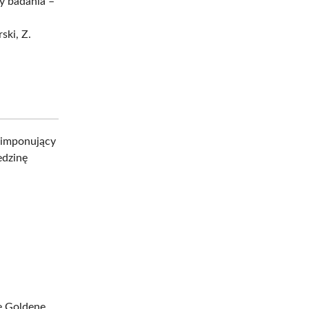
y badania –
ski, Z.
 imponujący
edzinę
se Goldene