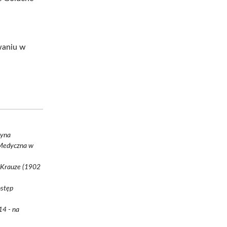
waniu w
cyna
 Medyczna w
aw Krauze (1902
ostęp
14 - na