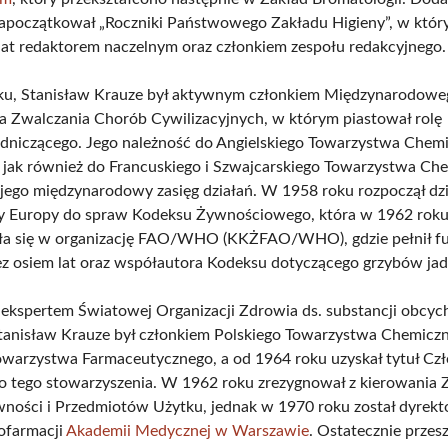
apoczątkował „Roczniki Państwowego Zakładu Higieny”, w któr
 lat redaktorem naczelnym oraz członkiem zespołu redakcyjnego.
ku, Stanisław Krauze był aktywnym członkiem Międzynarodowe
 Zwalczania Chorób Cywilizacyjnych, w którym piastował rolę
dniczącego. Jego należność do Angielskiego Towarzystwa Che
 jak również do Francuskiego i Szwajcarskiego Towarzystwa Ch
 jego międzynarodowy zasięg działań. W 1958 roku rozpoczął dz
dy Europy do spraw Kodeksu Żywnościowego, która w 1962 rok
iła się w organizację FAO/WHO (KKŻFAO/WHO), gdzie pełnił f
ez osiem lat oraz współautora Kodeksu dotyczącego grzybów jad
 ekspertem Światowej Organizacji Zdrowia ds. substancji obcyc
tanisław Krauze był członkiem Polskiego Towarzystwa Chemicz
owarzystwa Farmaceutycznego, a od 1964 roku uzyskał tytuł Cz
 tego stowarzyszenia. W 1962 roku zrezygnował z kierowania
ności i Przedmiotów Użytku, jednak w 1970 roku został dyrek
iofarmacji
Akademii Medycznej w Warszawie
. Ostatecznie przes