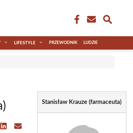
W
LIFESTYLE
PRZEWODNIK
LUDZIE
Stanisław Krauze (farmaceuta)
a)
e
Share
Share
on
on