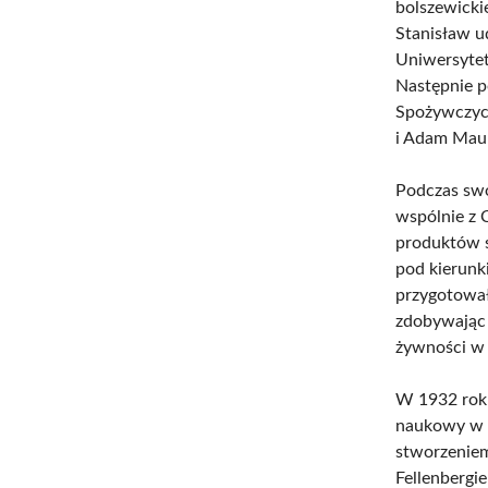
bolszewicki
Stanisław u
Uniwersytet
Następnie p
Spożywczych
i Adam Maur
Podczas swo
wspólnie z
produktów 
pod kierunk
przygotował
zdobywając 
żywności w 
W 1932 roku
naukowy w L
stworzenie
Fellenbergi