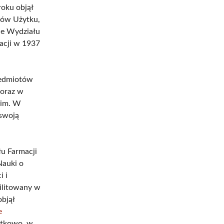
roku objął
tów Użytku,
ie Wydziału
acji w 1937
zedmiotów
 oraz w
kim. W
swoją
łu Farmacji
Nauki o
i i
bilitowany w
objął
e
atkowo, w