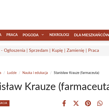
A
PRACA
POGODA
NEKROLOGI
DLA MIESZKAŃCÓ
 - Ogłoszenia | Sprzedam | Kupię | Zamienię | Praca
a
/
Ludzie
/
Nauka i edukacja
/
Stanisław Krauze (farmaceuta)
isław Krauze (farmaceut
KACJA
Share
Share
Share
Shar
on
on
on
on