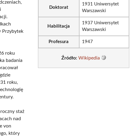
dczeniach,
1931 Uniwersytet
Doktorat
i
Warszawski
cji.
1937 Uniwersytet
odkach
Habilitacja
Warszawski
w Przybytek
Profesura
1947
26 roku
Źródło:
Wikipedia
ka badania
pracował
gdzie
931 roku,
technologię
entury.
roczny staż
racach nad
e von
go, który