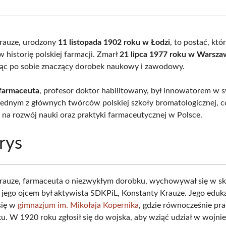
Facebook
X
Pinterest
What
(Twitter)
rauze, urodzony
11 listopada 1902 roku w Łodzi
, to postać, któ
w historię polskiej farmacji. Zmarł
21 lipca 1977 roku w Warsza
ąc po sobie znaczący dorobek naukowy i zawodowy.
 farmaceuta
, profesor doktor habilitowany, był innowatorem w s
i jednym z głównych twórców polskiej szkoły bromatologicznej, c
na rozwój nauki oraz praktyki farmaceutycznej w Polsce.
rys
Krauze, farmaceuta o niezwykłym dorobku, wychowywał się w 
 jego ojcem był aktywista SDKPiL, Konstanty Krauze. Jego eduk
się w
gimnazjum im. Mikołaja Kopernika
, gdzie równocześnie pr
ku. W 1920 roku zgłosił się do wojska, aby wziąć udział w wojnie