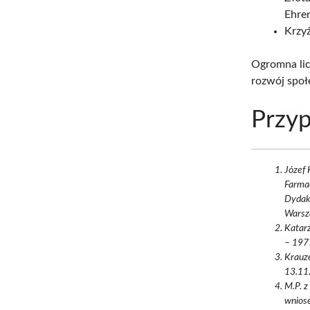
Ehren
Krzyż
Ogromna lic
rozwój społ
Przyp
Józef 
Farma
Dydak
Warsza
Katarz
– 1977
Krauz
13.11.
M.P. z
wniose