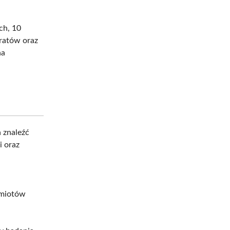
ch, 10
ratów oraz
na
 znaleźć
i oraz
dmiotów