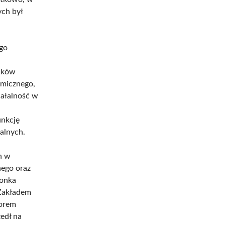
ych był
go
mików
emicznego,
iałalność w
u
unkcję
alnych.
h w
nego oraz
łonka
 Zakładem
torem
zedł na