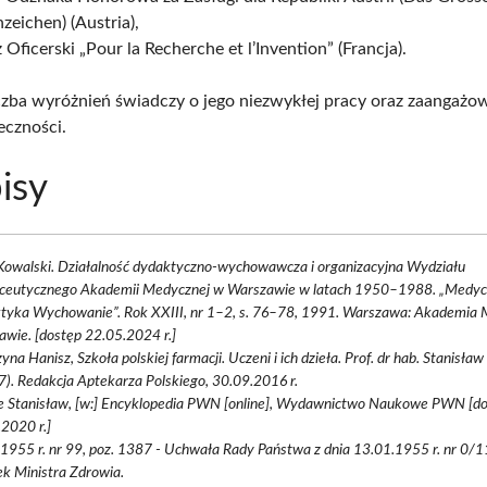
zeichen) (Austria),
 Oficerski „Pour la Recherche et l’Invention” (Francja).
zba wyróżnień świadczy o jego niezwykłej pracy oraz zaangażo
eczności.
isy
Kowalski. Działalność dydaktyczno-wychowawcza i organizacyjna Wydziału
ceutycznego Akademii Medycznej w Warszawie w latach 1950–1988. „Medy
tyka Wychowanie”. Rok XXIII, nr 1–2, s. 76–78, 1991. Warszawa: Akademia
wie. [dostęp 22.05.2024 r.]
yna Hanisz, Szkoła polskiej farmacji. Uczeni i ich dzieła. Prof. dr hab. Stanisł
). Redakcja Aptekarza Polskiego, 30.09.2016 r.
e Stanisław, [w:] Encyklopedia PWN [online], Wydawnictwo Naukowe PWN [d
2020 r.]
 1955 r. nr 99, poz. 1387 - Uchwała Rady Państwa z dnia 13.01.1955 r. nr 0/1
k Ministra Zdrowia.