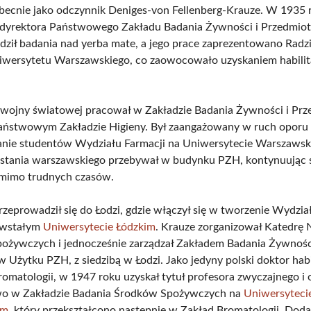
obecnie jako odczynnik Deniges-von Fellenberg-Krauze. W 1935 
 dyrektora Państwowego Zakładu Badania Żywności i Przedmio
dził badania nad yerba mate, a jego prace zaprezentowano Radz
iwersytetu Warszawskiego, co zaowocowało uzyskaniem habilit
I wojny światowej pracował w Zakładzie Badania Żywności i Pr
aństwowym Zakładzie Higieny. Był zaangażowany w ruch oporu
anie studentów Wydziału Farmacji na Uniwersytecie Warszaws
wstania warszawskiego przebywał w budynku PZH, kontynuując 
 mimo trudnych czasów.
rzeprowadził się do Łodzi, gdzie włączył się w tworzenie Wydzia
owstałym
Uniwersytecie Łódzkim
. Krauze zorganizował Katedrę 
ożywczych i jednocześnie zarządzał Zakładem Badania Żywnośc
 Użytku PZH, z siedzibą w Łodzi. Jako jedyny polski doktor ha
romatologii, w 1947 roku uzyskał tytuł profesora zwyczajnego i 
wo w Zakładzie Badania Środków Spożywczych na
Uniwersyteci
im
, który przekształcono następnie w Zakład Bromatologii. Dod