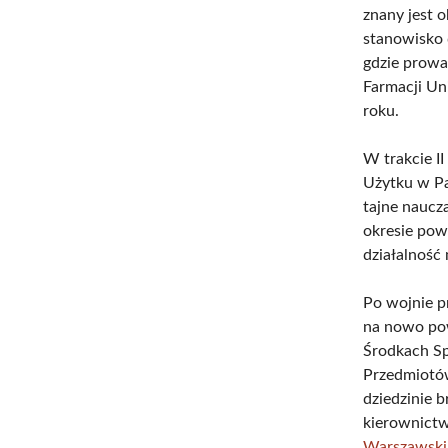
znany jest 
stanowisko
gdzie prowa
Farmacji Un
roku.
W trakcie I
Użytku w P
tajne naucz
okresie po
działalność
Po wojnie p
na nowo p
Środkach Sp
Przedmiotów
dziedzinie b
kierownict
Warszawsk