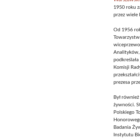
1950 roku z
przez wiele
Od 1956 ro
Towarzystwa
wiceprzewo
Analityków,
podkreślała
Komisji Ra
przekształc
prezesa prz
Był również
żywności. S
Polskiego T
Honorowego
Badania Żyw
Instytutu B