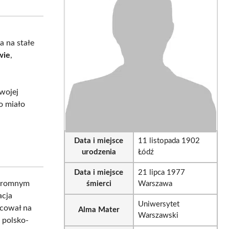
sApp
LinkedIn
Email
ra na stałe
wie
,
wojej
o miało
Data i miejsce
11 listopada 1902
urodzenia
Łódź
Data i miejsce
21 lipca 1977
skromnym
śmierci
Warszawa
acja
Uniwersytet
acował na
Alma Mater
Warszawski
 polsko-