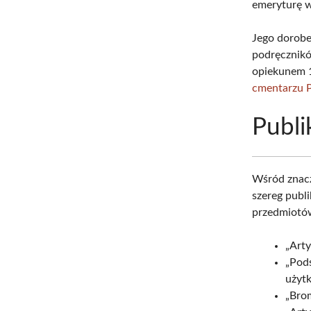
emeryturę w
Jego dorob
podręcznikó
opiekunem 1
cmentarzu
Publi
Wśród znacz
szereg publi
przedmiotów
„Arty
„Pod
użytk
„Brom