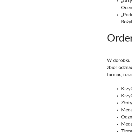
„Art
Ocen
„Podr
Boży
Order
W dorobku S
zbiór odzna
farmacji ora
Krzy
Krzyż
Złoty
Medal
Odzn
Meda
Złota