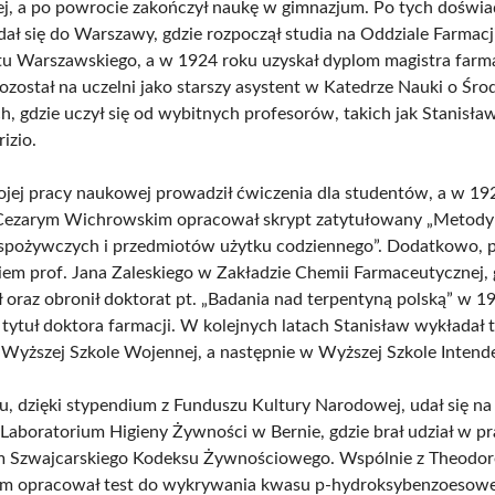
ej, a po powrocie zakończył naukę w gimnazjum. Po tych doświa
dał się do Warszawy, gdzie rozpoczął studia na Oddziale Farmacj
u Warszawskiego, a w 1924 roku uzyskał dyplom magistra farma
ozostał na uczelni jako starszy asystent w Katedrze Nauki o Śr
, gdzie uczył się od wybitnych profesorów, takich jak Stanisła
izio.
jej pracy naukowej prowadził ćwiczenia dla studentów, a w 19
 Cezarym Wichrowskim opracował skrypt zatytułowany „Metody
spożywczych i przedmiotów użytku codziennego”. Dodatkowo, 
iem prof. Jana Zaleskiego w Zakładzie Chemii Farmaceutycznej, 
 oraz obronił doktorat pt. „Badania nad terpentyną polską” w 1
tytuł doktora farmacji. W kolejnych latach Stanisław wykładał 
Wyższej Szkole Wojennej, a następnie w Wyższej Szkole Intend
, dzięki stypendium z Funduszu Kultury Narodowej, udał się na 
aboratorium Higieny Żywności w Bernie, gdzie brał udział w p
m Szwajcarskiego Kodeksu Żywnościowego. Wspólnie z Theodor
em opracował test do wykrywania kwasu p-hydroksybenzoesowe