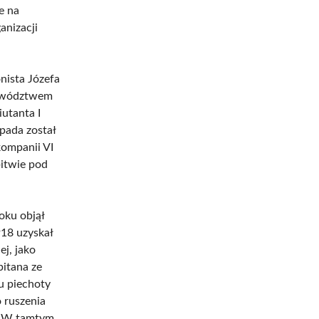
e na
anizacji
nista Józefa
 dowództwem
iutanta I
opada został
kompanii VI
bitwie pod
oku objął
18 uzyskał
j, jako
pitana ze
u piechoty
 ruszenia
I. W tamtym