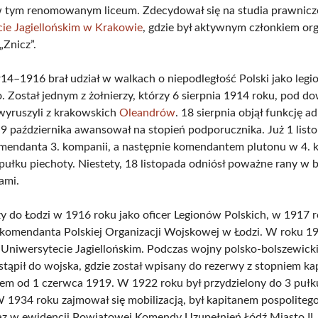
 tym renomowanym liceum. Zdecydował się na studia prawnicz
ie Jagiellońskim w Krakowie
, gdzie był aktywnym członkiem org
„Znicz”.
14–1916 brał udział w walkach o niepodległość Polski jako legio
o. Został jednym z żołnierzy, którzy 6 sierpnia 1914 roku, pod
wyruszyli z krakowskich
Oleandrów
. 18 sierpnia objął funkcję ad
a 9 października awansował na stopień podporucznika. Już 1 list
mendanta 3. kompanii, a następnie komendantem plutonu w 4. 
 pułku piechoty. Niestety, 18 listopada odniósł poważne rany w 
ami.
 do Łodzi w 1916 roku jako oficer Legionów Polskich, w 1917 r
komendanta Polskiej Organizacji Wojskowej w Łodzi. W roku 19
 Uniwersytecie Jagiellońskim. Podczas wojny polsko-bolszewickie
stąpił do wojska, gdzie został wpisany do rezerwy z stopniem ka
em od 1 czerwca 1919. W 1922 roku był przydzielony do 3 pułk
 1934 roku zajmował się mobilizacją, był kapitanem pospolitego
az w ewidencji Powiatowej Komendy Uzupełnień Łódź Miasto I