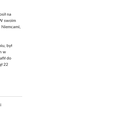
sił na
. W swoim
d Niemcami,
iu, był
em w
fił do
ął 22
i