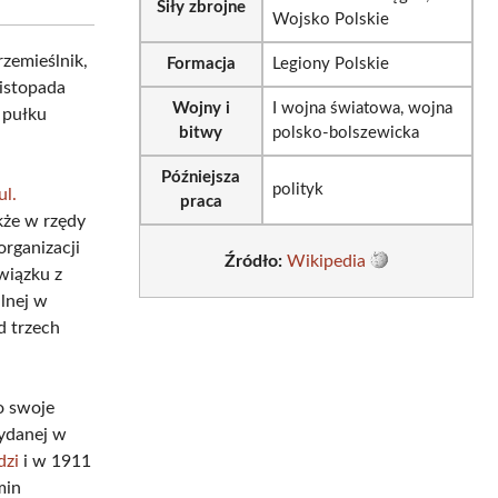
Siły zbrojne
Wojsko Polskie
rzemieślnik,
Formacja
Legiony Polskie
listopada
Wojny i
I wojna światowa, wojna
 pułku
bitwy
polsko-bolszewicka
Późniejsza
polityk
ul.
praca
kże w rzędy
organizacji
Źródło:
Wikipedia
wiązku z
alnej w
d trzech
o swoje
ydanej w
dzi
i w 1911
min