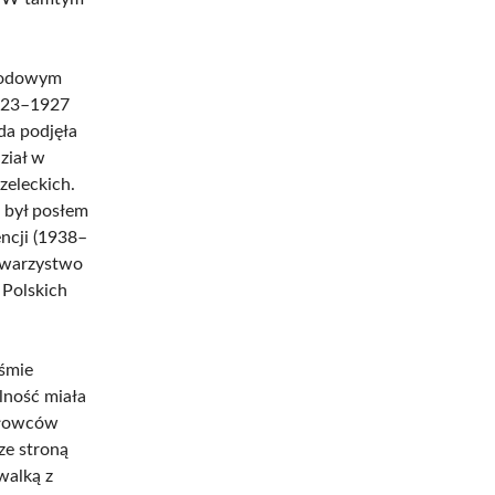
arodowym
1923–1927
ada podjęła
ział w
zeleckich.
 był posłem
encji (1938–
owarzystwo
 Polskich
iśmie
alność miała
ysłowców
ze stroną
walką z