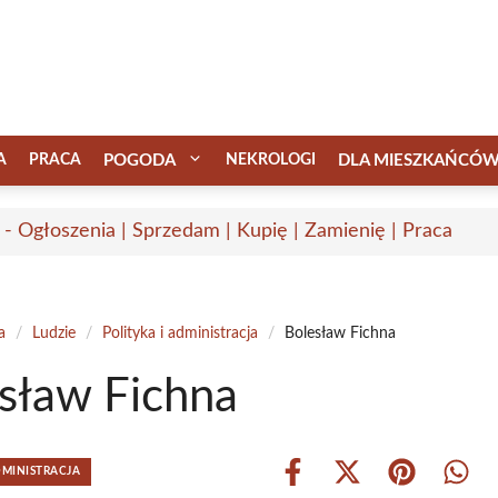
A
PRACA
POGODA
NEKROLOGI
DLA MIESZKAŃCÓ
 - Ogłoszenia | Sprzedam | Kupię | Zamienię | Praca
a
/
Ludzie
/
Polityka i administracja
/
Bolesław Fichna
sław Fichna
DMINISTRACJA
Share
Share
Share
Shar
on
on
on
on