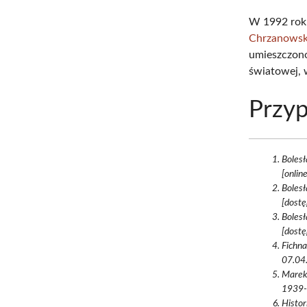
W 1992 rok
Chrzanowsk
umieszczono
światowej, 
Przyp
Bolesł
[onlin
Bolesł
[dostę
Bolesł
[dostę
Fichn
07.04.
Marek 
1939-
Histor