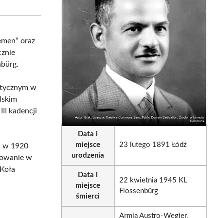
sApp
LinkedIn
Email
emen” oraz
cznie
nbürg.
litycznym w
lskim
II kadencji
Data i
miejsce
23 lutego 1891 Łódź
, w 1920
urodzenia
żowanie w
 Koła
Data i
22 kwietnia 1945 KL
miejsce
Flossenbürg
śmierci
Armia Austro-Węgier,