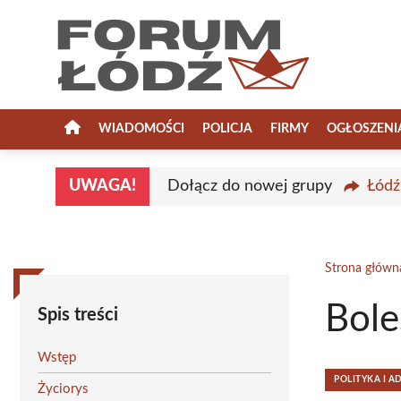
Przejdź
do
treści
WIADOMOŚCI
POLICJA
FIRMY
OGŁOSZENI
UWAGA!
Dołącz do nowej grupy
Łódź
Strona główn
Bole
Spis treści
Wstęp
POLITYKA I A
Życiorys