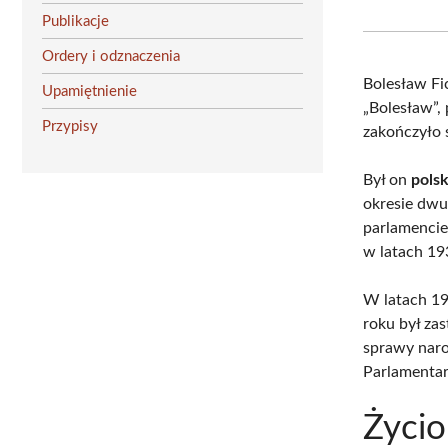
Publikacje
Ordery i odznaczenia
Bolesław Fi
Upamiętnienie
„Bolesław”, 
Przypisy
zakończyło 
Był on
pols
okresie dwu
parlamencie
w latach 19
W latach 19
roku był za
sprawy naro
Parlamenta
Życio