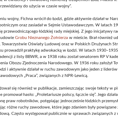
przewidziany do użycia w czasie wojny”.
niu wojny, Fichna wrócił do Łodzi, gdzie aktywnie działał w N
botniczym oraz zasiadał w Sejmie Ustawodawczym. W latach 
ję przewodniczącego łódzkiej rady miejskiej. Z jego inicjatywy r
budowie
Grobu Nieznanego Żołnierza
w mieście. Brał również ud
, Towarzystwie Oświaty Ludowej oraz w Polskich Drużynach Str
u prowadził praktykę adwokacką w Łodzi. W latach 1930–1935
 kadencji z listy BBWR, a w 1938 roku został senatorem RP V kad
ienia Obozu Zjednoczenia Narodowego. W 1936 roku założył T
Łodzi i aktywnie działał w ruchu zawodowym jako jeden z liderów
awodowych „Praca”, związanych z NPR-Lewicą.
żował się również w publikacje, zamieszczając swoje teksty w p
ie promował hasło: „Proletariusze polscy, łączcie się”. Jego dział
onę praw robotników, potępiając jednocześnie łódzkich przem
ując różne ruchy zawodowe, które jego zdaniem były powiązane 
ową. Często występował publicznie w sprawach związanych z 