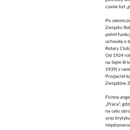
czasie był „
Po zakończe
Związku Ro
pełnił funkc
uchwałę o 
Rotary Club
Od 1924 rok
na Sejm III
1939) z ram
Przyjaciół 
Związków Z
Fichna anga
„Praca”, gdz
na celu obr
oraz krytyk
międzynarod