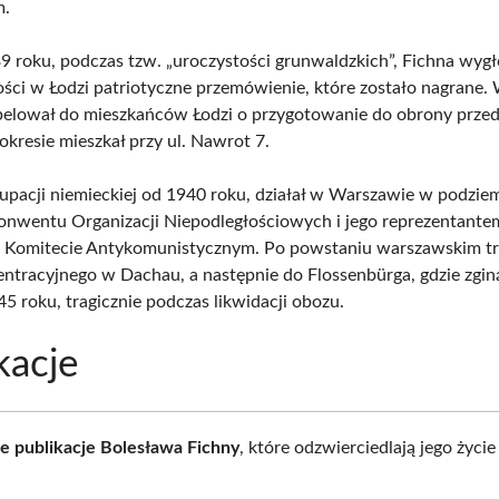
m.
9 roku, podczas tzw. „uroczystości grunwaldzkich”, Fichna wygło
ści w Łodzi patriotyczne przemówienie, które zostało nagrane
pelował do mieszkańców Łodzi o przygotowanie do obrony prze
okresie mieszkał przy ul. Nawrot 7.
upacji niemieckiej od 1940 roku, działał w Warszawie w podziem
onwentu Organizacji Niepodległościowych i jego reprezentant
Komitecie Antykomunistycznym. Po powstaniu warszawskim tra
ntracyjnego w Dachau, a następnie do Flossenbürga, gdzie zgin
5 roku, tragicznie podczas likwidacji obozu.
kacje
e publikacje Bolesława Fichny
, które odzwierciedlają jego życie 