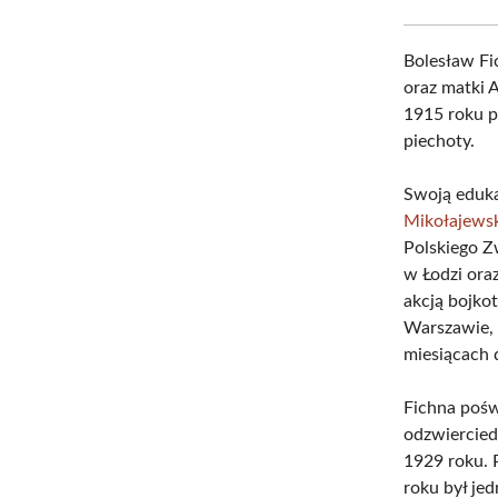
Bolesław Fic
oraz matki 
1915 roku p
piechoty.
Swoją eduk
Mikołajewsk
Polskiego Z
w Łodzi ora
akcją bojkot
Warszawie, 
miesiącach d
Fichna pośw
odzwiercied
1929 roku. 
roku był je