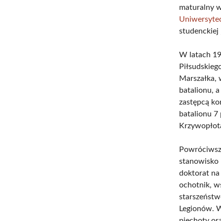
maturalny w
Uniwersytec
studenckiej 
W latach 19
Piłsudskieg
Marszałka, 
batalionu, 
zastępcą ko
batalionu 7
Krzywopłot
Powróciwszy
stanowisko 
doktorat na
ochotnik, w
starszeństw
Legionów. W
piechoty or