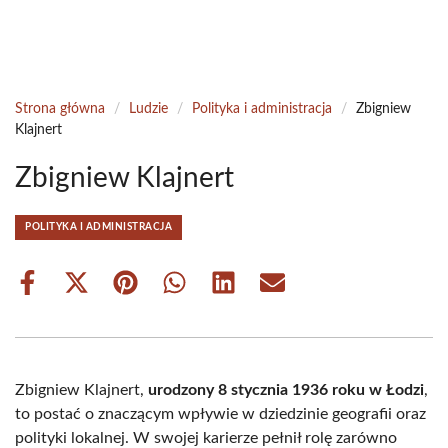
Strona główna
/
Ludzie
/
Polityka i administracja
/
Zbigniew
Klajnert
Zbigniew Klajnert
POLITYKA I ADMINISTRACJA
Share
Share
Share
Share
Share
Share
on
on
on
on
on
on
Facebook
X
Pinterest
WhatsApp
LinkedIn
Email
(Twitter)
Zbigniew Klajnert,
urodzony 8 stycznia 1936 roku w Łodzi
,
to postać o znaczącym wpływie w dziedzinie geografii oraz
polityki lokalnej. W swojej karierze pełnił rolę zarówno