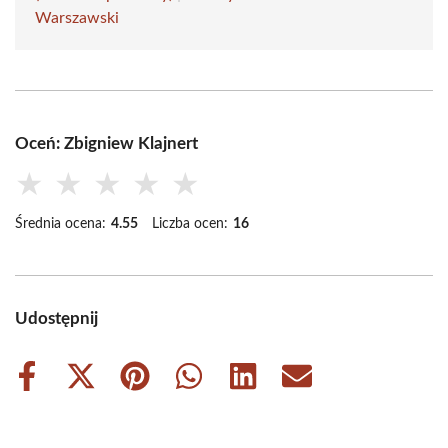
Warszawski
Oceń: Zbigniew Klajnert
★
★
★
★
★
Średnia ocena:
4.55
Liczba ocen:
16
Udostępnij
Share
Share
Share
Share
Share
Share
on
on
on
on
on
on
Facebook
X
Pinterest
WhatsApp
LinkedIn
Email
(Twitter)