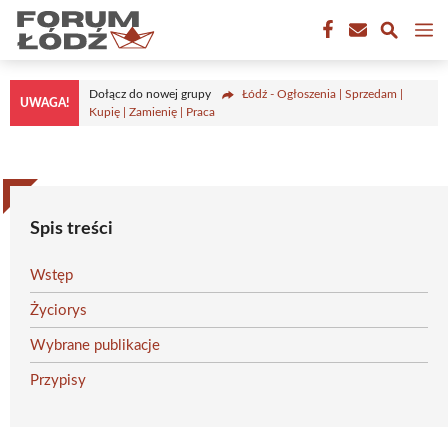
Przejdź
M
do
treści
Dołącz do nowej grupy
Łódź - Ogłoszenia | Sprzedam |
UWAGA!
Kupię | Zamienię | Praca
Spis treści
Wstęp
Życiorys
Wybrane publikacje
Przypisy