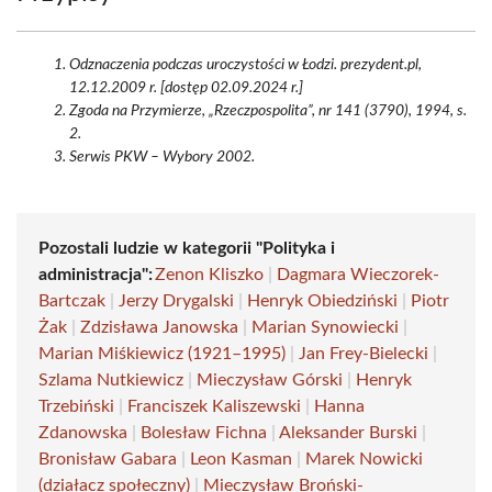
Odznaczenia podczas uroczystości w Łodzi. prezydent.pl,
12.12.2009 r. [dostęp 02.09.2024 r.]
Zgoda na Przymierze, „Rzeczpospolita”, nr 141 (3790), 1994, s.
2.
Serwis PKW – Wybory 2002.
Pozostali ludzie w kategorii "Polityka i
administracja":
Zenon Kliszko
|
Dagmara Wieczorek-
Bartczak
|
Jerzy Drygalski
|
Henryk Obiedziński
|
Piotr
Żak
|
Zdzisława Janowska
|
Marian Synowiecki
|
Marian Miśkiewicz (1921–1995)
|
Jan Frey-Bielecki
|
Szlama Nutkiewicz
|
Mieczysław Górski
|
Henryk
Trzebiński
|
Franciszek Kaliszewski
|
Hanna
Zdanowska
|
Bolesław Fichna
|
Aleksander Burski
|
Bronisław Gabara
|
Leon Kasman
|
Marek Nowicki
(działacz społeczny)
|
Mieczysław Broński-