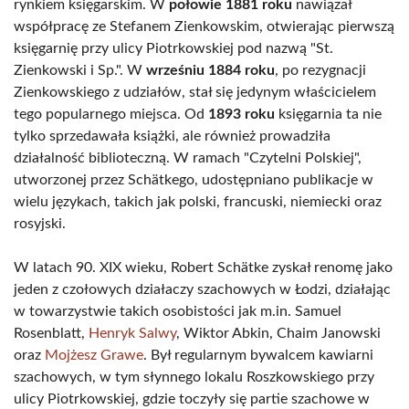
rynkiem księgarskim. W
połowie 1881 roku
nawiązał
współpracę ze Stefanem Zienkowskim, otwierając pierwszą
księgarnię przy ulicy Piotrkowskiej pod nazwą "St.
Zienkowski i Sp.". W
wrześniu 1884 roku
, po rezygnacji
Zienkowskiego z udziałów, stał się jedynym właścicielem
tego popularnego miejsca. Od
1893 roku
księgarnia ta nie
tylko sprzedawała książki, ale również prowadziła
działalność biblioteczną. W ramach "Czytelni Polskiej",
utworzonej przez Schätkego, udostępniano publikacje w
wielu językach, takich jak polski, francuski, niemiecki oraz
rosyjski.
W latach 90. XIX wieku, Robert Schätke zyskał renomę jako
jeden z czołowych działaczy szachowych w Łodzi, działając
w towarzystwie takich osobistości jak m.in. Samuel
Rosenblatt,
Henryk Salwy
, Wiktor Abkin, Chaim Janowski
oraz
Mojżesz Grawe
. Był regularnym bywalcem kawiarni
szachowych, w tym słynnego lokalu Roszkowskiego przy
ulicy Piotrkowskiej, gdzie toczyły się partie szachowe w