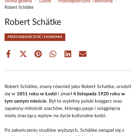
Strona główna
/
Ludzie
/
Przedsiębiorczość i ekonomia
/
Robert Schätke
Robert Schätke
PRZEDSIĘBIORCZOŚĆ I EKONOMIA
Share
Share
Share
Share
Share
Share
on
on
on
on
on
on
Facebook
X
Pinterest
WhatsApp
LinkedIn
Email
(Twitter)
Robert Schätke, znany również jako Robert Schatke, urodził
się w
1851 roku w Łodzi
i zmarł
4 listopada 1920 roku w
tym samym mieście
. Był to wybitny polski księgarz oraz
zapalony miłośnik szachów, którego pasje i osiągnięcia
miały znaczący wpływ na życie kulturalne Łodzi.
Po zakończeniu studiów wyższych, Schätke związał się z