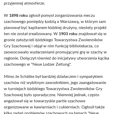
przyjemnej atmosferze.
W
1898 roku
zgłosił pomysł zorganizowania meczu
szachowego pomiędzy Łodzią a Warszawą, w którym sam
planował być kapitanem łódzkiej drużyny, niestety projekt
ten nie został zrealizowany. W
1903 roku
znajdował się w
gronie założycieli Łódzkiego Towarzystwa Zwolenników
Gry Szachowej i objął w nim funkcję bibliotekarza, co
zaowocowało wydarzeniami promującymi grę w szachy w
regionie. Dołączył również do inicjatywy utworzenia kącika
szachowego w "Neue Lodzer Zeitung".
Mimo że Schätke był bardziej działaczem i sympatykiem
szachów niż wybitnym zawodnikiem, jego zaangażowanie
w turniejach Łódzkiego Towarzystwa Zwolenników Gry
Szachowej było sporadyczne. Niemniej jednak, często
angażował się w towarzyskie partie szachowe
organizowane w kawiarniach i cukierniach. Ogłosił także
kilka zadań problemów szachowych na łamach "Neue