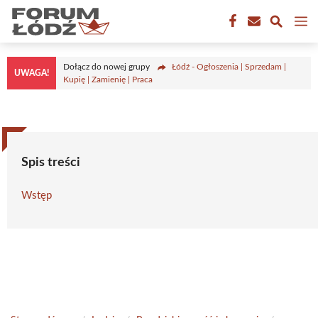
Przejdź
M
do
treści
Dołącz do nowej grupy
Łódź - Ogłoszenia | Sprzedam |
UWAGA!
Kupię | Zamienię | Praca
Spis treści
Wstęp