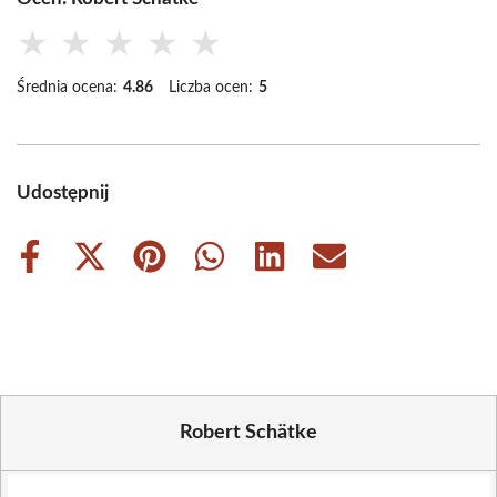
★
★
★
★
★
Średnia ocena:
4.86
Liczba ocen:
5
Udostępnij
Share
Share
Share
Share
Share
Share
on
on
on
on
on
on
Facebook
X
Pinterest
WhatsApp
LinkedIn
Email
(Twitter)
Robert Schätke