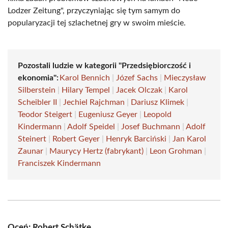
Lodzer Zeitung", przyczyniając się tym samym do
popularyzacji tej szlachetnej gry w swoim mieście.
Pozostali ludzie w kategorii "Przedsiębiorczość i
ekonomia":
Karol Bennich
|
Józef Sachs
|
Mieczysław
Silberstein
|
Hilary Tempel
|
Jacek Olczak
|
Karol
Scheibler II
|
Jechiel Rajchman
|
Dariusz Klimek
|
Teodor Steigert
|
Eugeniusz Geyer
|
Leopold
Kindermann
|
Adolf Speidel
|
Josef Buchmann
|
Adolf
Steinert
|
Robert Geyer
|
Henryk Barciński
|
Jan Karol
Zaunar
|
Maurycy Hertz (fabrykant)
|
Leon Grohman
|
Franciszek Kindermann
Oceń: Robert Schätke