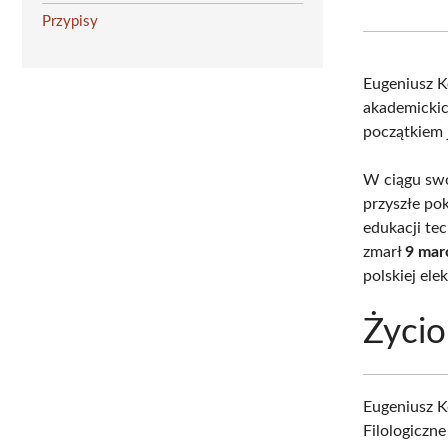
Przypisy
Eugeniusz K
akademickic
początkiem 
W ciągu swo
przyszłe po
edukacji te
zmarł
9 mar
polskiej ele
Życio
Eugeniusz K
Filologiczn