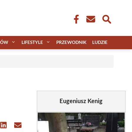
CÓW
LIFESTYLE
PRZEWODNIK
LUDZIE
Eugeniusz Kenig
e
Share
Share
on
on