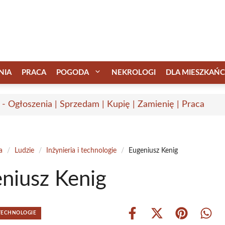
NIA
PRACA
POGODA
NEKROLOGI
DLA MIESZKAŃ
 - Ogłoszenia | Sprzedam | Kupię | Zamienię | Praca
a
/
Ludzie
/
Inżynieria i technologie
/
Eugeniusz Kenig
niusz Kenig
 TECHNOLOGIE
Share
Share
Share
Shar
on
on
on
on