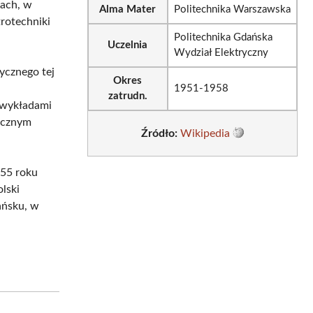
tach, w
Alma Mater
Politechnika Warszawska
trotechniki
Politechnika Gdańska
Uczelnia
Wydział Elektryczny
ycznego tej
Okres
1951-1958
zatrudn.
 wykładami
nicznym
Źródło:
Wikipedia
955 roku
lski
ńsku, w