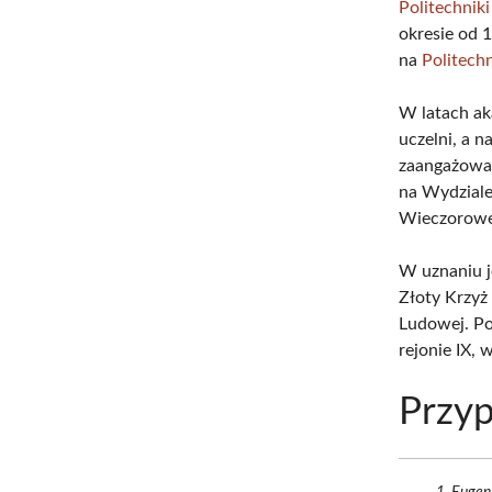
Politechnik
okresie od 
na
Politech
W latach ak
uczelni, a 
zaangażowan
na Wydziale
Wieczorowej
W uznaniu j
Złoty Krzyż
Ludowej. Po
rejonie IX, 
Przyp
Eugeni