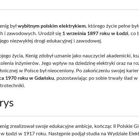
Facebook
X
Pinterest
What
(Twitter)
enig był
wybitnym polskim elektrykiem
, którego życie pełne by
h i zawodowych. Urodził się
1 września 1897 roku w Łodzi
, co 
jego niezwykłej drogi edukacyjnej i zawodowej.
jego życia, Kenig zdobył uznanie jako nauczyciel akademicki, ks
kolenia inżynierów. Jego wpływ na dziedzinę elektryki oraz na r
chnicznej w Polsce był nieoceniony. Po zakończeniu swojej karie
ca 1970 roku w Gdańsku
, pozostawiając po sobie trwały ślad w 
ktrotechniki.
rys
enig zrealizował swoje edukacyjne ambicje, kończąc II Polskie 
e w Łodzi w 1917 roku. Następnie podjął studia na Wydziale Ele