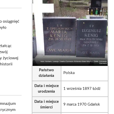
sApp
LinkedIn
Email
ło osiągnięć
było
ztałcąc
ozwój
ry życiowej
historii
Państwo
Polska
działania
Data i miejsce
1 września 1897 Łódź
urodzenia
Data i miejsce
Gimnazjum
9 marca 1970 Gdańsk
śmierci
ktrycznym