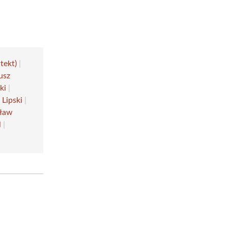
tekt)
|
usz
ki
|
 Lipski
|
sław
l
|