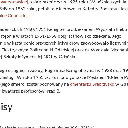
i Warszawskiej
, które zakończył w 1925 roku. W późniejszych la
1949 do 1953 roku, pełnił rolę kierownika Katedry Podstaw Elek
nice Gdańskiej
.
ademickich 1950/1951 Kenig był prodziekanem Wydziału Elektr
następnie w latach 1951-1958 objął stanowisko dziekana. Jego
ie w kształcenie przyszłych inżynierów zaowocowało licznymi
 Elektrycznym Politechniki Gdańskiej oraz na Wydziale Mecha
 Szkoły Inżynierskiej NOT w Gdańsku.
ego osiągnięć i zasług, Eugeniusz Kenig otrzymał w 1938 oraz 1
 Zasługi. W roku 1955 wyróżniono go także Medalem 10-lecia Po
 jego śmierci został pochowany na
cmentarzu Srebrzysko
w Gda
w kwaterze profesorów, rząd 3.
isy
usz Kenig. cmentarze-gdanskie.pl. [dostęp 20.01.2019 r.]