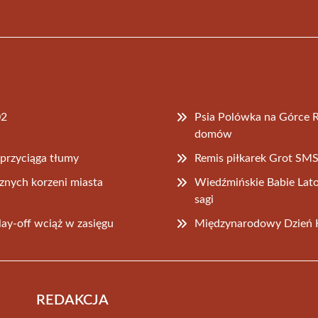
02
Psia Polówka na Górce Re
domów
przyciąga tłumy
Remis piłkarek Grot SM
znych korzeni miasta
Wiedźmińskie Babie Lat
sagi
lay-off wciąż w zasięgu
Międzynarodowy Dzień K
REDAKCJA