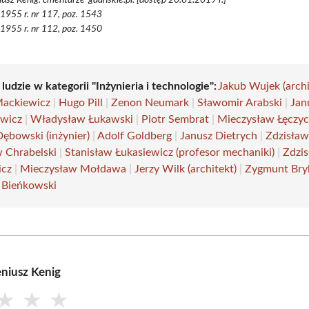
 1955 r. nr 117, poz. 1543
 1955 r. nr 112, poz. 1450
 ludzie w kategorii "Inżynieria i technologie":
Jakub Wujek (archi
Mackiewicz
|
Hugo Pill
|
Zenon Neumark
|
Sławomir Arabski
|
Jan
wicz
|
Władysław Łukawski
|
Piotr Sembrat
|
Mieczysław Łęczyc
Dębowski (inżynier)
|
Adolf Goldberg
|
Janusz Dietrych
|
Zdzisław
w Chrabelski
|
Stanisław Łukasiewicz (profesor mechaniki)
|
Zdzi
icz
|
Mieczysław Mołdawa
|
Jerzy Wilk (architekt)
|
Zygmunt Bry
 Bieńkowski
niusz Kenig
★
★
★