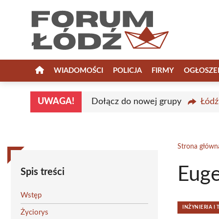
Przejdź
do
treści
WIADOMOŚCI
POLICJA
FIRMY
OGŁOSZE
UWAGA!
Dołącz do nowej grupy
Łódź
Strona główn
Euge
Spis treści
Wstęp
INŻYNIERIA I
Życiorys