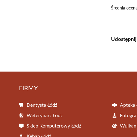
Średnia ocena
Udostępnij
FIRMY
Dentysta Łódź
Apteka 
Weterynarz Łódź
Fotogra
Sklep Komputerowy Łódź
Wulkani
Kebab Łódź