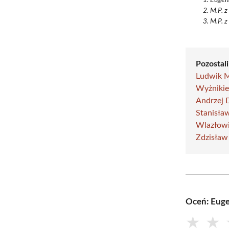
M.P. z
M.P. z
Pozostali
Ludwik 
Wyżnikie
Andrzej 
Stanisła
Wlazłow
Zdzisław
Oceń: Euge
★
★