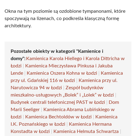
Okna na tym poziomie są ozdobione tympanonami, które
spoczywają na lizenach, co podkreśla klasyczną formę
architektury.
Pozostałe obiekty w kategorii "Kamienice i
domy":
Kamienica Karola Hiellego i Karola Dittricha w
Łodzi
|
Kamienica Mieczysława Pinkusa i Jakuba
Lende
|
Kamienica Oszera Kohna w Łodzi
|
Kamienica
przy ul. Gdańskiej 116 w Łodzi
|
Kamienica przy ul.
Narutowicza 94 w Łodzi
|
Zespół budynków
mieszkalno-usługowych „Bolek” i „Lolek” w Łodzi
|
Budynek centrali telefonicznej PAST w Łodzi
|
Dom
Marii Seeliger
|
Kamienica Abrama Lubińskiego w
Łodzi
|
Kamienica Bechtoldów w Łodzi
|
Kamienica
I.K. Poznańskiego w Łodzi
|
Kamienica Hermana
Konstadta w Łodzi
|
Kamienica Helmuta Schwartza
|