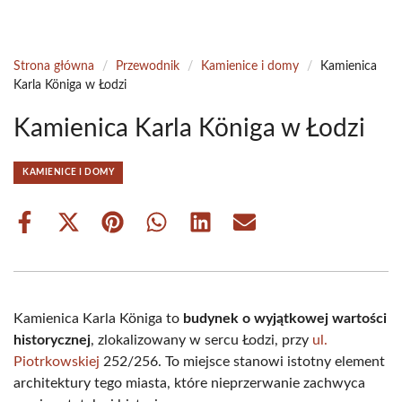
Strona główna
/
Przewodnik
/
Kamienice i domy
/
Kamienica
Karla Königa w Łodzi
Kamienica Karla Königa w Łodzi
KAMIENICE I DOMY
Share
Share
Share
Share
Share
Share
on
on
on
on
on
on
Facebook
X
Pinterest
WhatsApp
LinkedIn
Email
(Twitter)
Kamienica Karla Königa to
budynek o wyjątkowej wartości
historycznej
, zlokalizowany w sercu Łodzi, przy
ul.
Piotrkowskiej
252/256. To miejsce stanowi istotny element
architektury tego miasta, które nieprzerwanie zachwyca