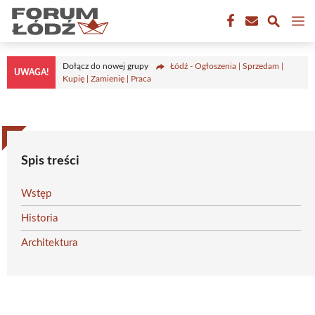
Przejdź
M
do
treści
Dołącz do nowej grupy
Łódź - Ogłoszenia | Sprzedam |
UWAGA!
Kupię | Zamienię | Praca
Spis treści
Wstęp
Historia
Architektura