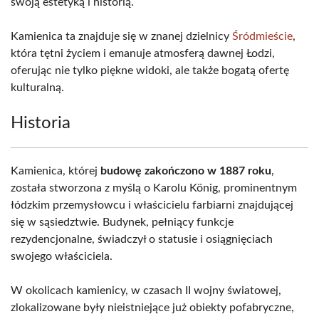
swoją estetyką i historią.
Kamienica ta znajduje się w znanej dzielnicy
Śródmieście
,
która tętni życiem i emanuje atmosferą dawnej Łodzi,
oferując nie tylko piękne widoki, ale także bogatą ofertę
kulturalną.
Historia
Kamienica, której
budowę zakończono w 1887 roku
,
została stworzona z myślą o Karolu König, prominentnym
łódzkim przemysłowcu i właścicielu farbiarni znajdującej
się w sąsiedztwie. Budynek, pełniący funkcje
rezydencjonalne, świadczył o statusie i osiągnięciach
swojego właściciela.
W okolicach kamienicy, w czasach II wojny światowej,
zlokalizowane były nieistniejące już obiekty pofabryczne,