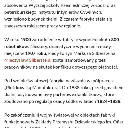
absolwenta Wyższej Szkoły Rzemieślniczej w Łodzi oraz
petersburskiego Instytutu Inżynierów Cywilnych,
wzniesiono budynek tkalni. Z czasem fabryka stała się
znaczącym miejscem pracy w regionie.
W roku
1900
zatrudnienie w fabryce wynosiło około
800
robotników
. Niestety, dramatyczne wydarzenia miały
miejsce w
1907 roku
, kiedy to syn Markusa Silbersteina,
Mieczysław Silberstein
, został zamordowany przez
pracowników na skutek konfliktu dotyczącego płatności.
Po I wojnie światowej fabryka nawiązała współpracę z
„Piotrkowską Manufakturą”. Do 1938 roku, przed gmachem
tkalni, usytuowane były parterowe domki tkaczy, które
zbudowano po regulacji osady Łódka w latach
1824–1828
.
Po zakończeniu II wojny światowej w obiektach fabryki
funkcjonowały Zakłady Przemysłu Dziewiarskiego im. Ofiar