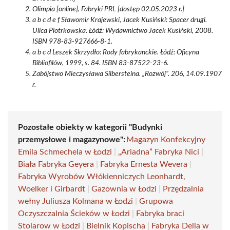
Olimpia [online], Fabryki PRL [dostęp 02.05.2023 r.]
a b c d e f Sławomir Krajewski, Jacek Kusiński: Spacer drugi.
Ulica Piotrkowska. Łódź: Wydawnictwo Jacek Kusiński, 2008.
ISBN 978-83-927666-8-1.
a b c d Leszek Skrzydło: Rody fabrykanckie. Łódź: Oficyna
Bibliofilów, 1999, s. 84. ISBN 83-87522-23-6.
Zabójstwo Mieczysława Silbersteina. „Rozwój”. 206, 14.09.1907
r.
Pozostałe obiekty w kategorii "Budynki
przemysłowe i magazynowe":
Magazyn Konfekcyjny
Emila Schmechela w Łodzi
|
„Ariadna” Fabryka Nici
|
Biała Fabryka Geyera
|
Fabryka Ernesta Wevera
|
Fabryka Wyrobów Włókienniczych Leonhardt,
Woelker i Girbardt
|
Gazownia w Łodzi
|
Przędzalnia
wełny Juliusza Kolmana w Łodzi
|
Grupowa
Oczyszczalnia Ścieków w Łodzi
|
Fabryka braci
Stolarow w Łodzi
|
Bielnik Kopischa
|
Fabryka Della w