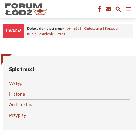
Przejdź
M
do
treści
Dołącz do nowej grupy
Łódź - Ogłoszenia | Sprzedam |
UWAGA!
Kupię | Zamienię | Praca
Spis treści
Wstęp
Historia
Architektura
Przypisy