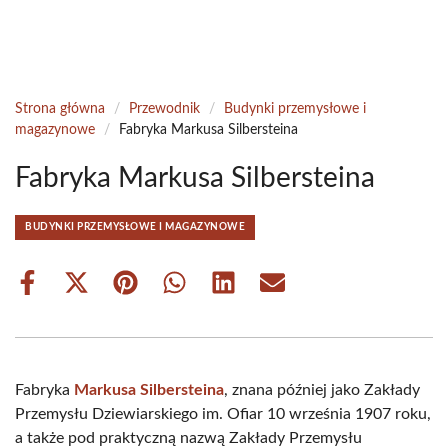
Strona główna
/
Przewodnik
/
Budynki przemysłowe i
magazynowe
/
Fabryka Markusa Silbersteina
Fabryka Markusa Silbersteina
BUDYNKI PRZEMYSŁOWE I MAGAZYNOWE
Share
Share
Share
Share
Share
Share
on
on
on
on
on
on
Facebook
X
Pinterest
WhatsApp
LinkedIn
Email
(Twitter)
Fabryka
Markusa Silbersteina
, znana później jako Zakłady
Przemysłu Dziewiarskiego im. Ofiar 10 września 1907 roku,
a także pod praktyczną nazwą Zakłady Przemysłu