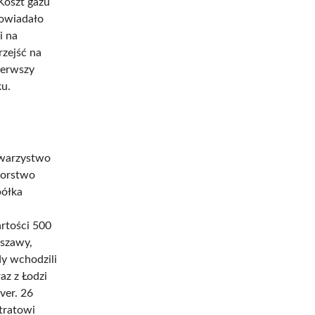
Koszt gazu
powiadało
i na
rzejść na
ierwszy
ku.
owarzystwo
iorstwo
półka
artości 500
szawy,
dy wchodzili
az z Łodzi
ver. 26
tratowi