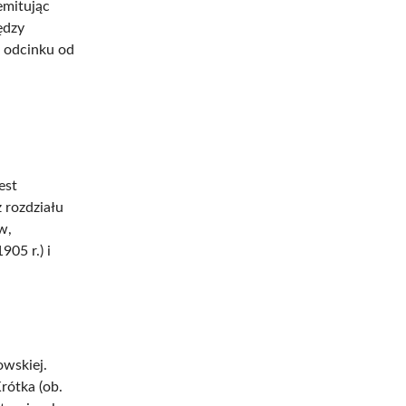
emitując
ędzy
a odcinku od
est
 rozdziału
w,
905 r.) i
owskiej.
rótka (ob.