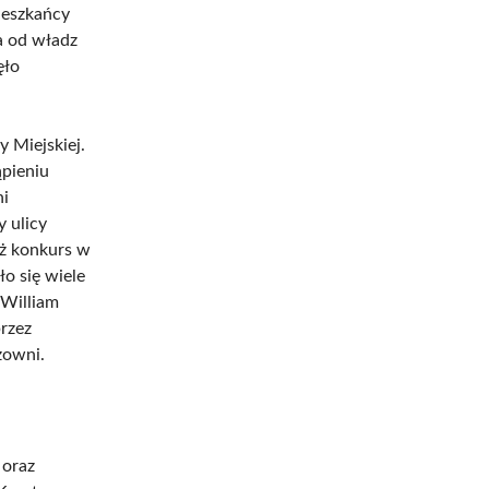
Mieszkańcy
a od władz
ęło
y Miejskiej.
pieniu
ni
 ulicy
ż konkurs w
o się wiele
 William
rzez
zowni.
 oraz