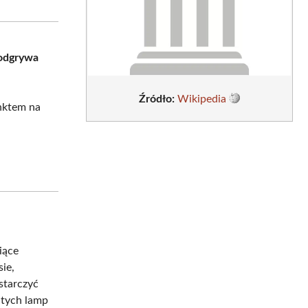
sApp
LinkedIn
Email
odgrywa
Źródło:
Wikipedia
unktem na
iące
ie,
starczyć
 tych lamp