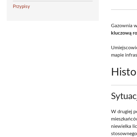
Przypisy
Gazownia w 
kluczową ro
Umiejscowio
mapie infra
Histo
Sytuac
W drugiej p
mieszkańców
niewielka l
stosownego 