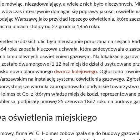
tnie mówiąc, niezadowalający, a wiele z nich było nieczynnych. 
li wówczas intensywnie domagać się poprawy jakości oświetleni
podając Warszawę jako przykład lepszego oświetlenia, które zacz
ć na ulicach stolicy od 27 grudnia 1856 roku.
etlenia łódzkich ulic była nieustannie poruszana na sesjach Rad
4 roku zapadła kluczowa uchwała, która zadecydowała o zastą
ych lamp oliwnych oświetleniem gazowym. Na lokalizację gazow
zostało dwumorgowe (1,12 ha) miejskie działki usytuowane przy
blisko nowo planowanego
dworca kolejowego
. Ogłoszono równie
arszawskim na instalację systemu oświetlenia gazowego. Zgłosił
ajkorzystniejsze warunki zaproponowało londyńskie towarzystwo
Holmes et Co, z którym władzę miejskie Łodzi, reprezentowane p
hlensa, podpisały umowę 25 czerwca 1867 roku na budowę ga
 oświetlenia miejskiego
mowy, firma W. C. Holmes zobowiązała się do budowy gazowni