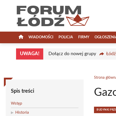
Przejdź
do
treści
WIADOMOŚCI
POLICJA
FIRMY
OGŁOSZENI
UWAGA!
Dołącz do nowej grupy
Łódź
Strona główn
Gazo
Spis treści
Wstęp
BUDYNKI PR
Historia