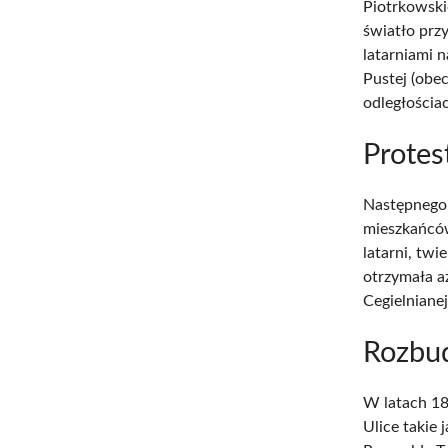
Piotrkowski
światło prz
latarniami n
Pustej (obe
odległościa
Protes
Następnego 
mieszkańców
latarni, tw
otrzymała aż
Cegielnianej
Rozbud
W latach 18
Ulice takie