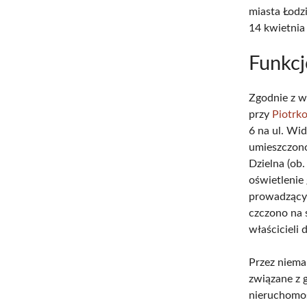
miasta Łodz
14 kwietnia
Funkcj
Zgodnie z w
przy
Piotrk
6 na ul. Wi
umieszczono
Dzielna (ob.
oświetlenie
prowadzącyc
czczono na 
właścicieli
Przez niema
związane z
nieruchomośc