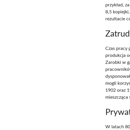
przykład, z
8,5 kopiejki
rezultacie c
Zatrud
Czas pracy 
produkcja o
Zarobki w g
pracowników
dysponowała
mogli korzy
1902 oraz 1
mieszcząca 
Prywat
W latach 80