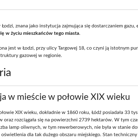
Facebook
X
Pinterest
What
(Twitter)
Łodzi, znana jako instytucja zajmująca się dostarczaniem gazu,
lę w życiu mieszkańców tego miasta
.
na jest w Łodzi, przy ulicy Targowej 18, co czyni ją istotnym p
struktury gazowej w regionie.
ria
ja w mieście w połowie XIX wieku
ołowie XIX wieku, dokładnie w 1860 roku, Łódź posiadała 33 tys
 oraz rozciągała się na powierzchni 2739 hektarów. W tym czas
iczba lamp oliwnych, w tym rewerberowych, nie była w stanie do
oświetlenia dla tak dużego obszaru miejskiego. Stan techniczny