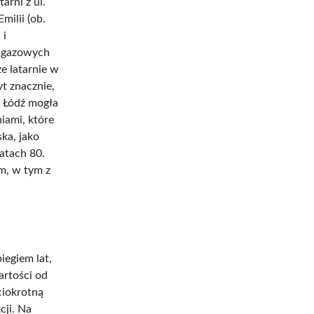
arni z ul.
milii (ob.
 i
i gazowych
e latarnie w
yt znacznie,
u Łódź mogła
iami, które
ka, jako
atach 80.
m, w tym z
iegiem lat,
artości od
ciokrotną
cji. Na