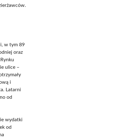
Dzierżawców.
i, w tym 89
odniej oraz
o Rynku
e ulice –
 otrzymały
ową i
a. Latarni
ano od
kie wydatki
ek od
na