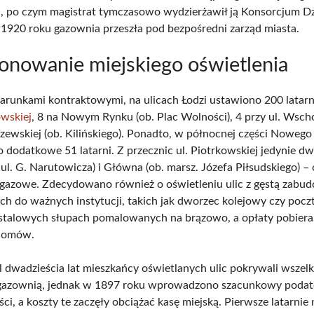
i, po czym magistrat tymczasowo wydzierżawił ją Konsorcjum 
 1920 roku gazownia przeszła pod bezpośredni zarząd miasta.
onowanie miejskiego oświetlenia
arunkami kontraktowymi, na ulicach Łodzi ustawiono 200 latarn
owskiej
, 8 na Nowym Rynku (ob. Plac Wolności), 4 przy ul. Wsch
dzewskiej (ob. Kilińskiego). Ponadto, w północnej części Noweg
 dodatkowe 51 latarni. Z przecznic ul. Piotrkowskiej jedynie dwi
 ul. G. Narutowicza) i Główna (ob. marsz. Józefa Piłsudskiego) –
 gazowe. Zdecydowano również o oświetleniu ulic z gęstą zabud
h do ważnych instytucji, takich jak dworzec kolejowy czy poczt
stalowych słupach pomalowanych na brązowo, a opłaty pobier
 domów.
l dwadzieścia lat mieszkańcy oświetlanych ulic pokrywali wszel
 gazownią, jednak w 1897 roku wprowadzono szacunkowy podat
i, a koszty te zaczęły obciążać kasę miejską. Pierwsze latarnie 