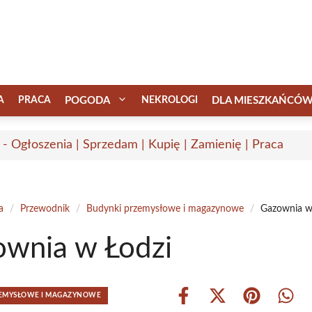
A
PRACA
POGODA
NEKROLOGI
DLA MIESZKAŃCÓ
 - Ogłoszenia | Sprzedam | Kupię | Zamienię | Praca
a
/
Przewodnik
/
Budynki przemysłowe i magazynowe
/
Gazownia w
wnia w Łodzi
ZEMYSŁOWE I MAGAZYNOWE
Share
Share
Share
Shar
on
on
on
on