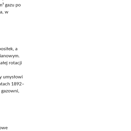
 m³ gazu po
la, w
osiłek, a
mianowym.
łej rotacji
cy umysłowi
latach 1892–
 gazowni,
zowe