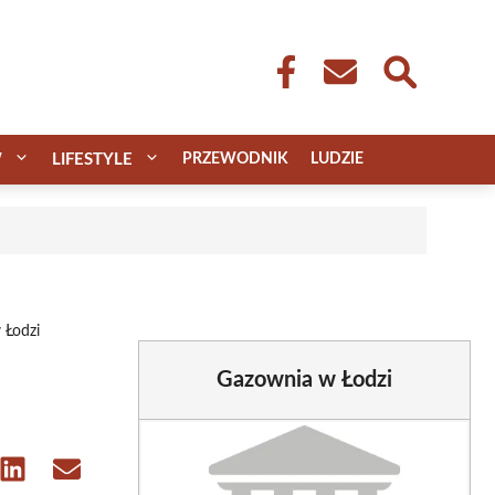
W
LIFESTYLE
PRZEWODNIK
LUDZIE
 Łodzi
Gazownia w Łodzi
e
Share
Share
on
on