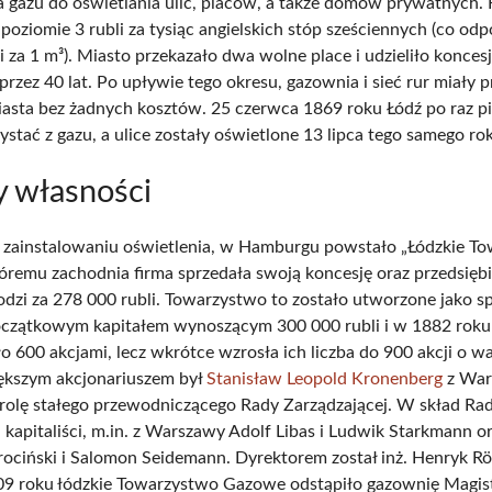
a gazu do oświetlania ulic, placów, a także domów prywatnych. 
 poziomie 3 rubli za tysiąc angielskich stóp sześciennych (co od
i za 1 m³). Miasto przekazało dwa wolne place i udzieliło koncesj
przez 40 lat. Po upływie tego okresu, gazownia i sieć rur miały p
asta bez żadnych kosztów. 25 czerwca 1869 roku Łódź po raz p
ystać z gazu, a ulice zostały oświetlone 13 lipca tego samego ro
 własności
zainstalowaniu oświetlenia, w Hamburgu powstało „Łódzkie T
óremu zachodnia firma sprzedała swoją koncesję oraz przedsięb
dzi za 278 000 rubli. Towarzystwo to zostało utworzone jako s
oczątkowym kapitałem wynoszącym 300 000 rubli i w 1882 roku
 600 akcjami, lecz wkrótce wzrosła ich liczba do 900 akcji o w
iększym akcjonariuszem był
Stanisław Leopold Kronenberg
z War
ł rolę stałego przewodniczącego Rady Zarządzającej. W skład Ra
 kapitaliści, m.in. z Warszawy Adolf Libas i Ludwik Starkmann or
ociński i Salomon Seidemann. Dyrektorem został inż. Henryk Rö
9 roku łódzkie Towarzystwo Gazowe odstąpiło gazownię Magis