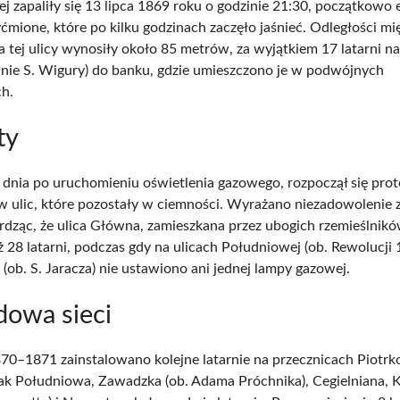
ej zapaliły się 13 lipca 1869 roku o godzinie 21:30, początkowo 
yćmione, które po kilku godzinach zaczęło jaśnieć. Odległości mi
a tej ulicy wynosiły około 85 metrów, za wyjątkiem 17 latarni n
cnie S. Wigury) do banku, gdzie umieszczono je w podwójnych
ch.
ty
dnia po uruchomieniu oświetlenia gazowego, rozpoczął się prot
 ulic, które pozostały w ciemności. Wyrażano niezadowolenie z
ierdząc, że ulica Główna, zamieszkana przez ubogich rzemieślnikó
 28 latarni, podczas gdy na ulicach Południowej (ob. Rewolucji 1
 (ob. S. Jaracza) nie ustawiono ani jednej lampy gazowej.
owa sieci
70–1871 zainstalowano kolejne latarnie na przecznicach Piotrk
 jak Południowa, Zawadzka (ob. Adama Próchnika), Cegielniana, K