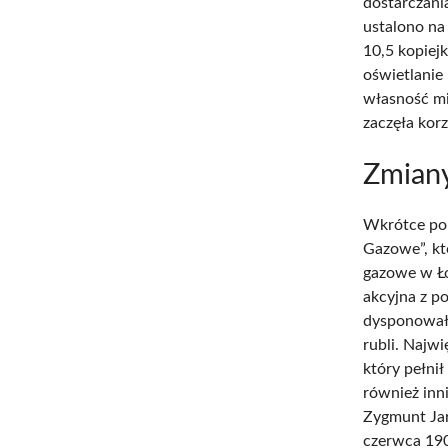
dostarczani
ustalono na
10,5 kopiejk
oświetlanie 
własność mi
zaczęła korz
Zmiany
Wkrótce po 
Gazowe”, kt
gazowe w Ło
akcyjna z p
dysponowało
rubli. Najw
który pełni
również inni
Zygmunt Jar
czerwca 190