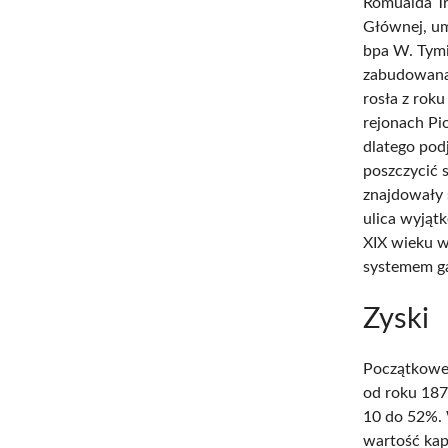
Romualda Tra
Głównej, umi
bpa W. Tymi
zabudowana 
rosła z rok
rejonach Pio
dlatego pod
poszczycić 
znajdowały 
ulica wyjąt
XIX wieku w
systemem g
Zyski
Początkowe z
od roku 187
10 do 52%. 
wartość kapi