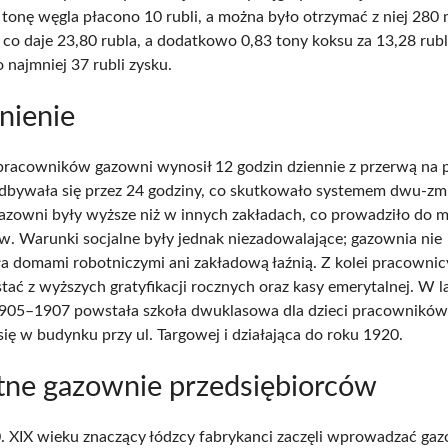
a tonę węgla płacono 10 rubli, a można było otrzymać z niej 280
, co daje 23,80 rubla, a dodatkowo 0,83 tony koksu za 13,28 rub
o najmniej 37 rubli zysku.
nienie
pracowników gazowni wynosił 12 godzin dziennie z przerwą na p
dbywała się przez 24 godziny, co skutkowało systemem dwu-z
azowni były wyższe niż w innych zakładach, co prowadziło do ma
. Warunki socjalne były jednak niezadowalające; gazownia nie
 domami robotniczymi ani zakładową łaźnią. Z kolei pracowni
stać z wyższych gratyfikacji rocznych oraz kasy emerytalnej. W 
905–1907 powstała szkoła dwuklasowa dla dzieci pracowników
się w budynku przy ul. Targowej i działająca do roku 1920.
ne gazownie przedsiębiorców
. XIX wieku znaczący łódzcy fabrykanci zaczęli wprowadzać ga