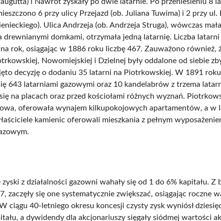
ugutta) i Nawrot zyskały po dwie latarnie. Po przeniesieniu 8 lat
eszczono 6 przy ulicy Przejazd (ob. Juliana Tuwima) i 2 przy ul. E
enieckiego). Ulica Andrzeja (ob. Andrzeja Struga), wówczas mała
drewnianymi domkami, otrzymała jedną latarnię. Liczba latarn
u na rok, osiągając w 1886 roku liczbę 467. Zauważono również, ż
trkowskiej, Nowomiejskiej i Dzielnej były oddalone od siebie zb
jęto decyzję o dodaniu 35 latarni na Piotrkowskiej. W 1891 rok
się 643 latarniami gazowymi oraz 10 kandelabrów z trzema latarn
się na placach oraz przed kościołami różnych wyznań. Piotrkows
kowa, oferowała wynajem kilkupokojowych apartamentów, a w l
łaściciele kamienic oferowali mieszkania z pełnym wyposażenie
azowym.
yski z działalności gazowni wahały się od 1 do 6% kapitału. Z b
7, zaczęły się one systematycznie zwiększać, osiągając roczne w
W ciągu 40-letniego okresu koncesji czysty zysk wyniósł dziesię
tału, a dywidendy dla akcjonariuszy sięgały siódmej wartości ak