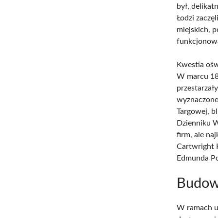
był, delika
Łodzi zaczę
miejskich, 
funkcjonowa
Kwestia oświ
W marcu 186
przestarzał
wyznaczone 
Targowej, 
Dzienniku W
firm, ale n
Cartwright 
Edmunda Po
Budowa
W ramach u