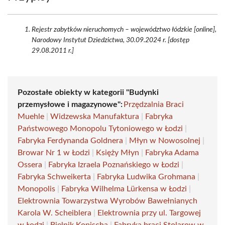
Rejestr zabytków nieruchomych – województwo łódzkie [online],
Narodowy Instytut Dziedzictwa, 30.09.2024 r. [dostęp
29.08.2011 r.]
Pozostałe obiekty w kategorii "Budynki
przemysłowe i magazynowe":
Przędzalnia Braci
Muehle
|
Widzewska Manufaktura
|
Fabryka
Państwowego Monopolu Tytoniowego w Łodzi
|
Fabryka Ferdynanda Goldnera
|
Młyn w Nowosolnej
|
Browar Nr 1 w Łodzi
|
Księży Młyn
|
Fabryka Adama
Ossera
|
Fabryka Izraela Poznańskiego w Łodzi
|
Fabryka Schweikerta
|
Fabryka Ludwika Grohmana
|
Monopolis
|
Fabryka Wilhelma Lürkensa w Łodzi
|
Elektrownia Towarzystwa Wyrobów Bawełnianych
Karola W. Scheiblera
|
Elektrownia przy ul. Targowej