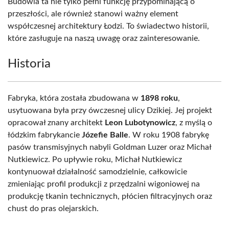
Budowla ta nie tylko pełni funkcję przypominającą o
przeszłości, ale również stanowi ważny element
współczesnej architektury Łodzi. To świadectwo historii,
które zasługuje na naszą uwagę oraz zainteresowanie.
Historia
Fabryka, która została zbudowana w
1898 roku
,
usytuowana była przy ówczesnej ulicy Dzikiej. Jej projekt
opracował znany architekt
Leon Lubotynowicz
, z myślą o
łódzkim fabrykancie
Józefie Balle
. W roku 1908 fabrykę
pasów transmisyjnych nabyli Goldman Luzer oraz Michał
Nutkiewicz. Po upływie roku, Michał Nutkiewicz
kontynuował działalność samodzielnie, całkowicie
zmieniając profil produkcji z przędzalni wigoniowej na
produkcję tkanin technicznych, płócien filtracyjnych oraz
chust do pras olejarskich.