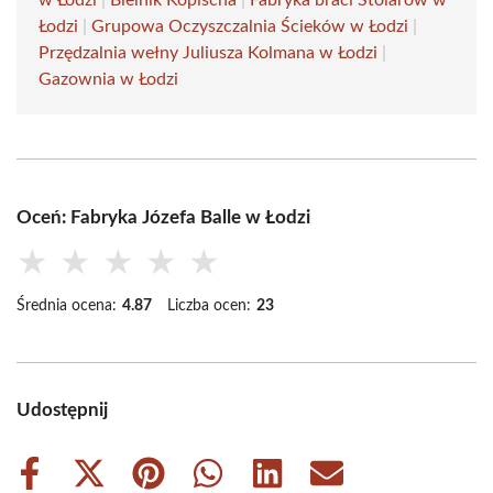
w Łodzi
|
Bielnik Kopischa
|
Fabryka braci Stolarow w
Łodzi
|
Grupowa Oczyszczalnia Ścieków w Łodzi
|
Przędzalnia wełny Juliusza Kolmana w Łodzi
|
Gazownia w Łodzi
Oceń: Fabryka Józefa Balle w Łodzi
★
★
★
★
★
Średnia ocena:
4.87
Liczba ocen:
23
Udostępnij
Share
Share
Share
Share
Share
Share