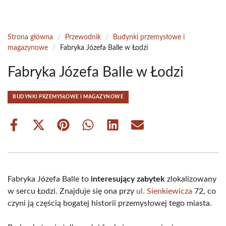
Strona główna
/
Przewodnik
/
Budynki przemysłowe i
magazynowe
/
Fabryka Józefa Balle w Łodzi
Fabryka Józefa Balle w Łodzi
BUDYNKI PRZEMYSŁOWE I MAGAZYNOWE
Share
Share
Share
Share
Share
Share
on
on
on
on
on
on
Facebook
X
Pinterest
WhatsApp
LinkedIn
Email
(Twitter)
Fabryka Józefa Balle to
interesujący zabytek
zlokalizowany
w sercu Łodzi. Znajduje się ona przy
ul. Sienkiewicza
72, co
czyni ją częścią bogatej historii przemysłowej tego miasta.