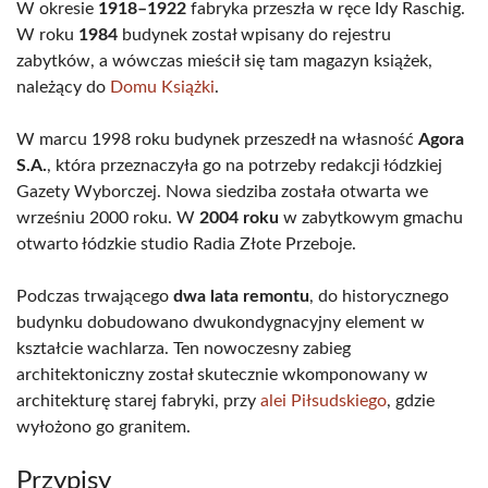
W okresie
1918–1922
fabryka przeszła w ręce Idy Raschig.
W roku
1984
budynek został wpisany do rejestru
zabytków, a wówczas mieścił się tam magazyn książek,
należący do
Domu Książki
.
W marcu 1998 roku budynek przeszedł na własność
Agora
S.A.
, która przeznaczyła go na potrzeby redakcji łódzkiej
Gazety Wyborczej. Nowa siedziba została otwarta we
wrześniu 2000 roku. W
2004 roku
w zabytkowym gmachu
otwarto łódzkie studio Radia Złote Przeboje.
Podczas trwającego
dwa lata remontu
, do historycznego
budynku dobudowano dwukondygnacyjny element w
kształcie wachlarza. Ten nowoczesny zabieg
architektoniczny został skutecznie wkomponowany w
architekturę starej fabryki, przy
alei Piłsudskiego
, gdzie
wyłożono go granitem.
Przypisy