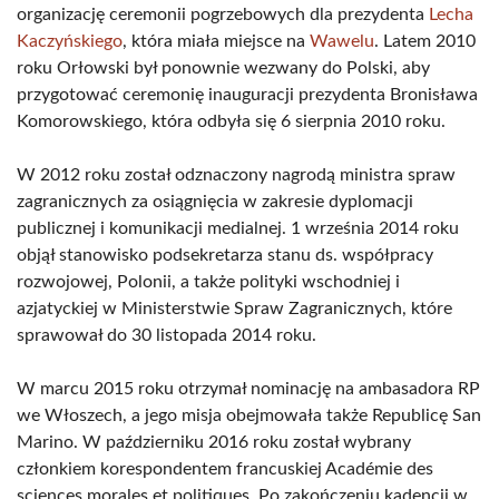
organizację ceremonii pogrzebowych dla prezydenta
Lecha
Kaczyńskiego
, która miała miejsce na
Wawelu
. Latem 2010
roku Orłowski był ponownie wezwany do Polski, aby
przygotować ceremonię inauguracji prezydenta Bronisława
Komorowskiego, która odbyła się 6 sierpnia 2010 roku.
W 2012 roku został odznaczony nagrodą ministra spraw
zagranicznych za osiągnięcia w zakresie dyplomacji
publicznej i komunikacji medialnej. 1 września 2014 roku
objął stanowisko podsekretarza stanu ds. współpracy
rozwojowej, Polonii, a także polityki wschodniej i
azjatyckiej w Ministerstwie Spraw Zagranicznych, które
sprawował do 30 listopada 2014 roku.
W marcu 2015 roku otrzymał nominację na ambasadora RP
we Włoszech, a jego misja obejmowała także Republicę San
Marino. W październiku 2016 roku został wybrany
członkiem korespondentem francuskiej Académie des
sciences morales et politiques. Po zakończeniu kadencji w