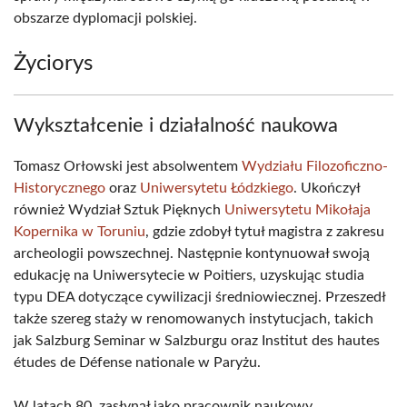
obszarze dyplomacji polskiej.
Życiorys
Wykształcenie i działalność naukowa
Tomasz Orłowski jest absolwentem
Wydziału Filozoficzno-
Historycznego
oraz
Uniwersytetu Łódzkiego
. Ukończył
również Wydział Sztuk Pięknych
Uniwersytetu Mikołaja
Kopernika w Toruniu
, gdzie zdobył tytuł magistra z zakresu
archeologii powszechnej. Następnie kontynuował swoją
edukację na Uniwersytecie w Poitiers, uzyskując studia
typu DEA dotyczące cywilizacji średniowiecznej. Przeszedł
także szereg staży w renomowanych instytucjach, takich
jak Salzburg Seminar w Salzburgu oraz Institut des hautes
études de Défense nationale w Paryżu.
W latach 80. zasłynął jako pracownik naukowy