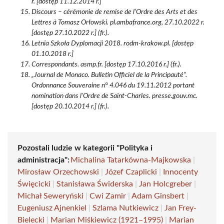
r. [dostęp 11.12.2014 r.]
Discours – cérémonie de remise de l’Ordre des Arts et des
Lettres à Tomasz Orłowski. pl.ambafrance.org, 27.10.2022 r.
[dostęp 27.10.2022 r.] (fr.).
Letnia Szkoła Dyplomacji 2018. rodm-krakow.pl. [dostęp
01.10.2018 r.]
Correspondants. asmp.fr. [dostęp 17.10.2016 r.] (fr.).
„Journal de Monaco. Bulletin Officiel de la Principauté”.
Ordonnance Souveraine n° 4.046 du 19.11.2012 portant
nomination dans l'Ordre de Saint-Charles. presse.gouv.mc.
[dostęp 20.10.2014 r.] (fr.).
Pozostali ludzie w kategorii "Polityka i
administracja":
Michalina Tatarkówna-Majkowska
|
Mirosław Orzechowski
|
Józef Czaplicki
|
Innocenty
Święcicki
|
Stanisława Świderska
|
Jan Holcgreber
|
Michał Seweryński
|
Cwi Zamir
|
Adam Ginsbert
|
Eugeniusz Ajnenkiel
|
Szlama Nutkiewicz
|
Jan Frey-
Bielecki
|
Marian Miśkiewicz (1921–1995)
|
Marian