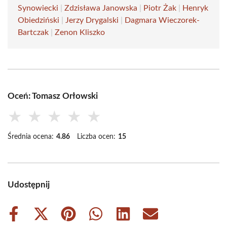
Synowiecki
|
Zdzisława Janowska
|
Piotr Żak
|
Henryk
Obiedziński
|
Jerzy Drygalski
|
Dagmara Wieczorek-
Bartczak
|
Zenon Kliszko
Oceń: Tomasz Orłowski
★
★
★
★
★
Średnia ocena:
4.86
Liczba ocen:
15
Udostępnij
Share
Share
Share
Share
Share
Share
on
on
on
on
on
on