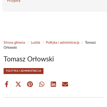
Przypisy
Strona główna
/
Ludzie
/
Polityka i administracja
/
Tomasz
Orłowski
Tomasz Orłowski
POLITYKA I ADMINISTRACJA
Share
Share
Share
Share
Share
Share
on
on
on
on
on
on
Facebook
X
Pinterest
WhatsApp
LinkedIn
Email
(Twitter)