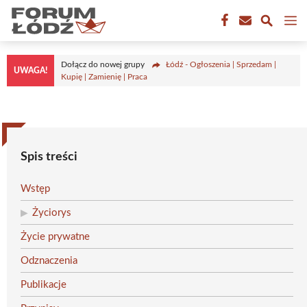
Przejdź
M
do
treści
Dołącz do nowej grupy
Łódź - Ogłoszenia | Sprzedam |
UWAGA!
Kupię | Zamienię | Praca
Spis treści
Wstęp
Życiorys
Życie prywatne
Odznaczenia
Publikacje