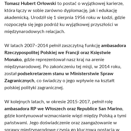
Tomasz Hubert Orłowski
to postać o wyjątkowej karierze,
która łączy w sobie zarówno dyplomację, jak i edukację
akademicką. Urodził się 1 sierpnia 1956 roku w Łodzi, gdzie
rozpoczęła się jego podróż ku wyjątkowej przyszłości w
międzynarodowych relacjach.
W latach 2007–2014 pełnił zaszczytną funkcję
ambasadora
Rzeczypospolitej Polskiej we Francji oraz Księstwie
Monako
, gdzie reprezentował nasz kraj na arenie
międzynarodowej. Po zakończeniu tej misji, w 2014 roku,
został
podsekretarzem stanu w Ministerstwie Spraw
Zagranicznych
, co świadczy o jego wpływie na kształt
polskiej polityki zagranicznej.
W kolejnych latach, w okresie 2015-2017, pełnił rolę
ambasadora RP we Włoszech oraz Republice San Marino
,
gdzie kontynuował wzmacnianie więzi między Polską a tymi
państwami. Jego doświadczenie oraz zaangażowanie w
sprawy międzynarodowe czynią go kluczową postacią w