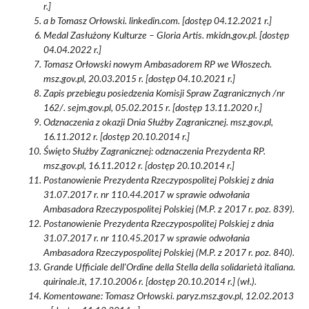
r.]
a b Tomasz Orłowski. linkedin.com. [dostęp 04.12.2021 r.]
Medal Zasłużony Kulturze – Gloria Artis. mkidn.gov.pl. [dostęp
04.04.2022 r.]
Tomasz Orłowski nowym Ambasadorem RP we Włoszech.
msz.gov.pl, 20.03.2015 r. [dostęp 04.10.2021 r.]
Zapis przebiegu posiedzenia Komisji Spraw Zagranicznych /nr
162/. sejm.gov.pl, 05.02.2015 r. [dostęp 13.11.2020 r.]
Odznaczenia z okazji Dnia Służby Zagranicznej. msz.gov.pl,
16.11.2012 r. [dostęp 20.10.2014 r.]
Święto Służby Zagranicznej: odznaczenia Prezydenta RP.
msz.gov.pl, 16.11.2012 r. [dostęp 20.10.2014 r.]
Postanowienie Prezydenta Rzeczypospolitej Polskiej z dnia
31.07.2017 r. nr 110.44.2017 w sprawie odwołania
Ambasadora Rzeczypospolitej Polskiej (M.P. z 2017 r. poz. 839).
Postanowienie Prezydenta Rzeczypospolitej Polskiej z dnia
31.07.2017 r. nr 110.45.2017 w sprawie odwołania
Ambasadora Rzeczypospolitej Polskiej (M.P. z 2017 r. poz. 840).
Grande Ufficiale dell'Ordine della Stella della solidarietà italiana.
quirinale.it, 17.10.2006 r. [dostęp 20.10.2014 r.] (wł.).
Komentowane: Tomasz Orłowski. paryz.msz.gov.pl, 12.02.2013