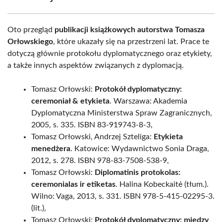
Oto przegląd
publikacji książkowych autorstwa Tomasza
Orłowskiego
, które ukazały się na przestrzeni lat. Prace te
dotyczą głównie protokołu dyplomatycznego oraz etykiety,
a także innych aspektów związanych z dyplomacją.
Tomasz Orłowski:
Protokół dyplomatyczny:
ceremoniał & etykieta
. Warszawa: Akademia
Dyplomatyczna Ministerstwa Spraw Zagranicznych,
2005, s. 335. ISBN 83-919743-8-3,
Tomasz Orłowski, Andrzej Szteliga:
Etykieta
menedżera
. Katowice: Wydawnictwo Sonia Draga,
2012, s. 278. ISBN 978-83-7508-538-9,
Tomasz Orłowski:
Diplomatinis protokolas:
ceremonialas ir etiketas
. Halina Kobeckaitė (tłum.).
Wilno: Vaga, 2013, s. 331. ISBN 978-5-415-02295-3.
(lit.),
Tomasz Orłowski:
Protokół dyplomatyczny: między