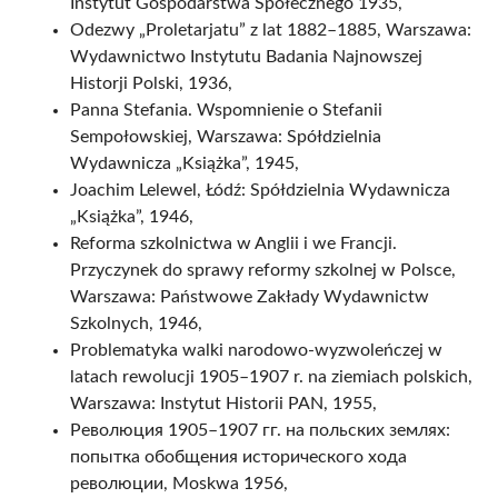
Instytut Gospodarstwa Społecznego 1935,
Odezwy „Proletarjatu” z lat 1882–1885, Warszawa:
Wydawnictwo Instytutu Badania Najnowszej
Historji Polski, 1936,
Panna Stefania. Wspomnienie o Stefanii
Sempołowskiej, Warszawa: Spółdzielnia
Wydawnicza „Książka”, 1945,
Joachim Lelewel, Łódź: Spółdzielnia Wydawnicza
„Książka”, 1946,
Reforma szkolnictwa w Anglii i we Francji.
Przyczynek do sprawy reformy szkolnej w Polsce,
Warszawa: Państwowe Zakłady Wydawnictw
Szkolnych, 1946,
Problematyka walki narodowo-wyzwoleńczej w
latach rewolucji 1905–1907 r. na ziemiach polskich,
Warszawa: Instytut Historii PAN, 1955,
Революция 1905–1907 гг. на польских землях:
попытка обобщения исторического хода
революции, Moskwa 1956,