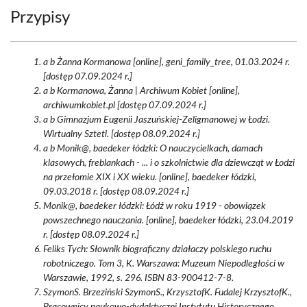
Przypisy
a b Żanna Kormanowa [online], geni_family_tree, 01.03.2024 r.
[dostęp 07.09.2024 r.]
a b Kormanowa, Żanna | Archiwum Kobiet [online],
archiwumkobiet.pl [dostęp 07.09.2024 r.]
a b Gimnazjum Eugenii Jaszuńskiej-Zeligmanowej w Łodzi.
Wirtualny Sztetl. [dostęp 08.09.2024 r.]
a b Monik@, baedeker łódzki: O nauczycielkach, damach
klasowych, freblankach - ... i o szkolnictwie dla dziewcząt w Łodzi
na przełomie XIX i XX wieku. [online], baedeker łódzki,
09.03.2018 r. [dostęp 08.09.2024 r.]
Monik@, baedeker łódzki: Łódź w roku 1919 - obowiązek
powszechnego nauczania. [online], baedeker łódzki, 23.04.2019
r. [dostęp 08.09.2024 r.]
Feliks Tych: Słownik biograficzny działaczy polskiego ruchu
robotniczego. Tom 3, K. Warszawa: Muzeum Niepodległości w
Warszawie, 1992, s. 296. ISBN 83-900412-7-8.
SzymonS. Brzeziński SzymonS., KrzysztofK. Fudalej KrzysztofK.,