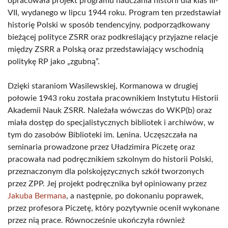
opracowała projekt programu nauczania historii dla klas III-
VII, wydanego w lipcu 1944 roku. Program ten przedstawiał
historię Polski w sposób tendencyjny, podporządkowany
bieżącej polityce ZSRR oraz podkreślający przyjazne relacje
między ZSRR a Polską oraz przedstawiający wschodnią
politykę RP jako „zgubną”.
Dzięki staraniom Wasilewskiej, Kormanowa w drugiej
połowie 1943 roku została pracownikiem Instytutu Historii
Akademii Nauk ZSRR. Należała wówczas do WKP(b) oraz
miała dostęp do specjalistycznych bibliotek i archiwów, w
tym do zasobów Biblioteki im. Lenina. Uczęszczała na
seminaria prowadzone przez Uładzimira Piczetę oraz
pracowała nad podręcznikiem szkolnym do historii Polski,
przeznaczonym dla polskojęzycznych szkół tworzonych
przez ZPP. Jej projekt podręcznika był opiniowany przez
Jakuba Bermana
, a następnie, po dokonaniu poprawek,
przez profesora Piczetę, który pozytywnie ocenił wykonane
przez nią prace. Równocześnie ukończyła również