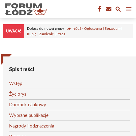
Przejdź
M
do
treści
Dołącz do nowej grupy
Łódź - Ogłoszenia | Sprzedam |
UWAGA!
Kupię | Zamienię | Praca
Spis treści
Wstęp
Życiorys
Dorobek naukowy
Wybrane publikacje
Nagrody i odznaczenia