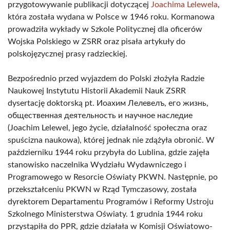
przygotowywanie publikacji dotyczącej
Joachima Lelewela
,
która została wydana w Polsce w 1946 roku. Kormanowa
prowadziła wykłady w Szkole Politycznej dla oficerów
Wojska Polskiego w ZSRR oraz pisała artykuły do
polskojęzycznej prasy radzieckiej.
Bezpośrednio przed wyjazdem do Polski złożyła Radzie
Naukowej Instytutu Historii Akademii Nauk ZSRR
dysertację doktorską pt. Иоахим Лелевелъ, его жизнь,
общественная деятельность и научное наследие
(Joachim Lelewel, jego życie, działalność społeczna oraz
spuścizna naukowa), której jednak nie zdążyła obronić. W
październiku 1944 roku przybyła do Lublina, gdzie zajęła
stanowisko naczelnika Wydziału Wydawniczego i
Programowego w Resorcie Oświaty PKWN. Następnie, po
przekształceniu PKWN w Rząd Tymczasowy, została
dyrektorem Departamentu Programów i Reformy Ustroju
Szkolnego Ministerstwa Oświaty. 1 grudnia 1944 roku
przystąpiła do PPR, gdzie działała w Komisji Oświatowo-