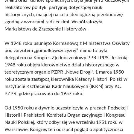
wieku oraz ruchów społecznych. Była jednym z kluczowych
realizatorów polityki partyjnej dotyczącej nauk
historycznych, mającej na celu ideologiczną przebudowę
zgodną z wzorcami radzieckimi. Współzałożyła
Marksistowskie Zrzeszenie Historyków.
W 1948 roku usunięto Kormanową z Ministerstwa Oświaty
pod zarzutem „gomułkowszczyzny”, mimo to była
delegatem na Kongres Zjednoczeniowy PPR i PPS. Jesienią
1948 roku objęła kierownictwo działu historycznego w
teoretycznym organie PZPR „Nowe Drogi”. 1 marca 1950
roku została zastępcą kierownika Katedry Historii Polski w
Instytucie Kształcenia Kadr Naukowych (IKKN) przy KC
PZPR, gdzie pracowała do 1957 roku.
Od 1950 roku aktywnie uczestniczyła w pracach Podsekcji
Historii i Prehistorii Komitetu Organizacyjnego I Kongresu
Nauki Polskiej, który odbył się we wrześniu 1951 roku w
Warszawie. Kongres ten odrzucił pogląd o apolityczności