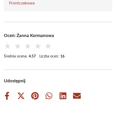
Frontczakowa
Oceń: Żanna Kormanowa
★
★
★
★
★
Średnia ocena:
4.57
Liczba ocen:
16
Udostępnij
Share
Share
Share
Share
Share
Share
on
on
on
on
on
on
Facebook
X
Pinterest
WhatsApp
LinkedIn
Email
(Twitter)