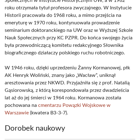
Społecznych w Instytucie Historycznym UW, a w 1962
roku otrzymała tytuł profesora zwyczajnego. W Instytucie
Historii pracowała do 1968 roku, a mimo przejścia na
emeryturę w 1970 roku, kontynuowała prowadzenie
seminarium doktoranckiego na UW oraz w Wyższej Szkole
Nauk Społecznych przy KC PZPR. Do końca swojego życia
była przewodniczącą komitetu redakcyjnego Słownika
biograficznego działaczy polskiego ruchu robotniczego.
W 1946 roku, dzięki uprzedzeniu Żanny Kormanowej, płk
AK Henryk Woliński, znany jako „Wacław”, uniknął
aresztowania przez NKWD. Przyjaźniła się z prof. Natalią
Gąsiorowską, z którą korespondowała przez dwadzieścia
lat aż do jej śmierci w 1964 roku. Kormanowa została
pochowana na
cmentarzu Powązki Wojskowe w
Warszawie
(kwatera B3-3-7).
Dorobek naukowy