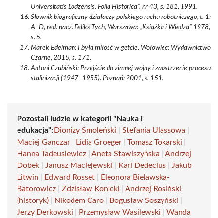
Universitatis Lodzensis. Folia Historica”. nr 43, s. 181, 1991.
Słownik biograficzny działaczy polskiego ruchu robotniczego, t. 1:
A–D, red. nacz. Feliks Tych, Warszawa: „Książka i Wiedza” 1978,
s. 5.
Marek Edelman: I była miłość w getcie. Wołowiec: Wydawnictwo
Czarne, 2015, s. 171.
Antoni Czubiński: Przejście do zimnej wojny i zaostrzenie procesu
stalinizacji (1947–1955). Poznań: 2001, s. 151.
Pozostali ludzie w kategorii "Nauka i
edukacja":
Dionizy Smoleński
|
Stefania Ulassowa
|
Maciej Ganczar
|
Lidia Groeger
|
Tomasz Tokarski
|
Hanna Tadeusiewicz
|
Aneta Stawiszyńska
|
Andrzej
Dobek
|
Janusz Maciejewski
|
Karl Dedecius
|
Jakub
Litwin
|
Edward Rosset
|
Eleonora Bielawska-
Batorowicz
|
Zdzisław Konicki
|
Andrzej Rosiński
(historyk)
|
Nikodem Caro
|
Bogusław Soszyński
|
Jerzy Derkowski
|
Przemysław Wasilewski
|
Wanda