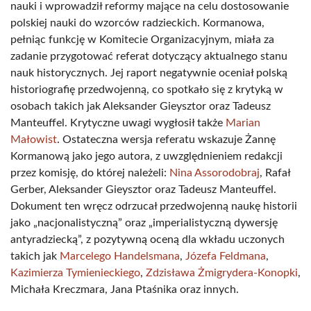
nauki i wprowadził reformy mające na celu dostosowanie
polskiej nauki do wzorców radzieckich. Kormanowa,
pełniąc funkcję w Komitecie Organizacyjnym, miała za
zadanie przygotować referat dotyczący aktualnego stanu
nauk historycznych. Jej raport negatywnie oceniał polską
historiografię przedwojenną, co spotkało się z krytyką w
osobach takich jak Aleksander Gieysztor oraz Tadeusz
Manteuffel. Krytyczne uwagi wygłosił także
Marian
Małowist
. Ostateczna wersja referatu wskazuje Żannę
Kormanową jako jego autora, z uwzględnieniem redakcji
przez komisję, do której należeli:
Nina Assorodobraj
, Rafał
Gerber, Aleksander Gieysztor oraz Tadeusz Manteuffel.
Dokument ten wręcz odrzucał przedwojenną naukę historii
jako „nacjonalistyczną” oraz „imperialistyczną dywersję
antyradziecką”, z pozytywną oceną dla wkładu uczonych
takich jak
Marcelego Handelsmana
,
Józefa Feldmana
,
Kazimierza Tymienieckiego
,
Zdzisława Żmigrydera-Konopki
,
Michała Kreczmara, Jana Ptaśnika oraz innych.