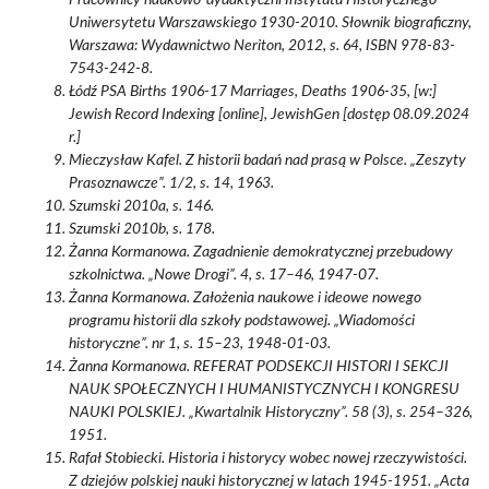
Pracownicy naukowo-dydaktyczni Instytutu Historycznego
Uniwersytetu Warszawskiego 1930-2010. Słownik biograficzny,
Warszawa: Wydawnictwo Neriton, 2012, s. 64, ISBN 978-83-
7543-242-8.
Łódź PSA Births 1906-17 Marriages, Deaths 1906-35, [w:]
Jewish Record Indexing [online], JewishGen [dostęp 08.09.2024
r.]
Mieczysław Kafel. Z historii badań nad prasą w Polsce. „Zeszyty
Prasoznawcze”. 1/2, s. 14, 1963.
Szumski 2010a, s. 146.
Szumski 2010b, s. 178.
Żanna Kormanowa. Zagadnienie demokratycznej przebudowy
szkolnictwa. „Nowe Drogi”. 4, s. 17–46, 1947-07.
Żanna Kormanowa. Założenia naukowe i ideowe nowego
programu historii dla szkoły podstawowej. „Wiadomości
historyczne”. nr 1, s. 15–23, 1948-01-03.
Żanna Kormanowa. REFERAT PODSEKCJI HISTORI I SEKCJI
NAUK SPOŁECZNYCH I HUMANISTYCZNYCH I KONGRESU
NAUKI POLSKIEJ. „Kwartalnik Historyczny”. 58 (3), s. 254–326,
1951.
Rafał Stobiecki. Historia i historycy wobec nowej rzeczywistości.
Z dziejów polskiej nauki historycznej w latach 1945-1951. „Acta