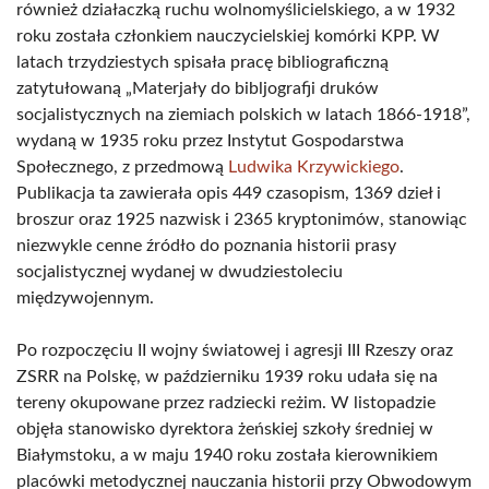
również działaczką ruchu wolnomyślicielskiego, a w 1932
roku została członkiem nauczycielskiej komórki KPP. W
latach trzydziestych spisała pracę bibliograficzną
zatytułowaną „Materjały do bibljografji druków
socjalistycznych na ziemiach polskich w latach 1866-1918”,
wydaną w 1935 roku przez Instytut Gospodarstwa
Społecznego, z przedmową
Ludwika Krzywickiego
.
Publikacja ta zawierała opis 449 czasopism, 1369 dzieł i
broszur oraz 1925 nazwisk i 2365 kryptonimów, stanowiąc
niezwykle cenne źródło do poznania historii prasy
socjalistycznej wydanej w dwudziestoleciu
międzywojennym.
Po rozpoczęciu II wojny światowej i agresji III Rzeszy oraz
ZSRR na Polskę, w październiku 1939 roku udała się na
tereny okupowane przez radziecki reżim. W listopadzie
objęła stanowisko dyrektora żeńskiej szkoły średniej w
Białymstoku, a w maju 1940 roku została kierownikiem
placówki metodycznej nauczania historii przy Obwodowym