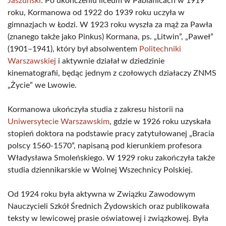
Jaszuński
. Po ukończeniu liceum w Pabianicach w 1919
roku, Kormanowa od 1922 do 1939 roku uczyła w
gimnazjach w Łodzi. W 1923 roku wyszła za mąż za Pawła
(znanego także jako Pinkus) Kormana, ps. „Litwin”, „Paweł”
(1901–1941), który był absolwentem
Politechniki
Warszawskiej
i aktywnie działał w dziedzinie
kinematografii, będąc jednym z czołowych działaczy ZNMS
„Życie” we Lwowie.
Kormanowa ukończyła studia z zakresu historii na
Uniwersytecie Warszawskim
, gdzie w 1926 roku uzyskała
stopień doktora na podstawie pracy zatytułowanej „Bracia
polscy 1560-1570”, napisaną pod kierunkiem profesora
Władysława Smoleńskiego. W 1929 roku zakończyła także
studia dziennikarskie w Wolnej Wszechnicy Polskiej.
Od 1924 roku była aktywna w Związku Zawodowym
Nauczycieli Szkół Średnich Żydowskich oraz publikowała
teksty w lewicowej prasie oświatowej i związkowej. Była