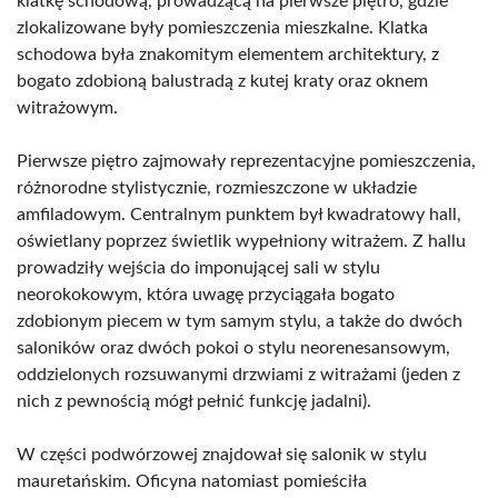
klatkę schodową, prowadzącą na pierwsze piętro, gdzie
zlokalizowane były pomieszczenia mieszkalne. Klatka
schodowa była znakomitym elementem architektury, z
bogato zdobioną balustradą z kutej kraty oraz oknem
witrażowym.
Pierwsze piętro zajmowały reprezentacyjne pomieszczenia,
różnorodne stylistycznie, rozmieszczone w układzie
amfiladowym. Centralnym punktem był kwadratowy hall,
oświetlany poprzez świetlik wypełniony witrażem. Z hallu
prowadziły wejścia do imponującej sali w stylu
neorokokowym, która uwagę przyciągała bogato
zdobionym piecem w tym samym stylu, a także do dwóch
saloników oraz dwóch pokoi o stylu neorenesansowym,
oddzielonych rozsuwanymi drzwiami z witrażami (jeden z
nich z pewnością mógł pełnić funkcję jadalni).
W części podwórzowej znajdował się salonik w stylu
mauretańskim. Oficyna natomiast pomieściła