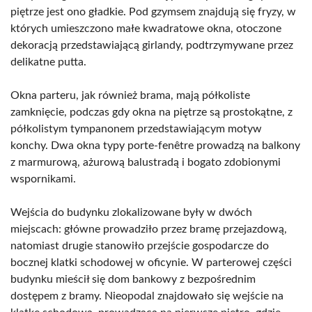
piętrze jest ono gładkie. Pod gzymsem znajdują się fryzy, w
których umieszczono małe kwadratowe okna, otoczone
dekoracją przedstawiającą girlandy, podtrzymywane przez
delikatne putta.
Okna parteru, jak również brama, mają półkoliste
zamknięcie, podczas gdy okna na piętrze są prostokątne, z
półkolistym tympanonem przedstawiającym motyw
konchy. Dwa okna typy porte-fenêtre prowadzą na balkony
z marmurową, ażurową balustradą i bogato zdobionymi
wspornikami.
Wejścia do budynku zlokalizowane były w dwóch
miejscach: główne prowadziło przez bramę przejazdową,
natomiast drugie stanowiło przejście gospodarcze do
bocznej klatki schodowej w oficynie. W parterowej części
budynku mieścił się dom bankowy z bezpośrednim
dostępem z bramy. Nieopodal znajdowało się wejście na