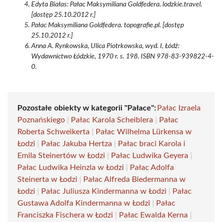
Edyta Białas: Pałac Maksymiliana Goldfedera. lodzkie.travel.
[dostęp 25.10.2012 r.]
Pałac Maksymiliana Goldfedera. topografie.pl. [dostęp
25.10.2012 r.]
Anna A. Rynkowska, Ulica Piotrkowska, wyd. I, Łódź:
Wydawnictwo Łódzkie, 1970 r. s. 198. ISBN 978-83-939822-4-
0.
Pozostałe obiekty w kategorii "Pałace":
Pałac Izraela
Poznańskiego
|
Pałac Karola Scheiblera
|
Pałac
Roberta Schweikerta
|
Pałac Wilhelma Lürkensa w
Łodzi
|
Pałac Jakuba Hertza
|
Pałac braci Karola i
Emila Steinertów w Łodzi
|
Pałac Ludwika Geyera
|
Pałac Ludwika Heinzla w Łodzi
|
Pałac Adolfa
Steinerta w Łodzi
|
Pałac Alfreda Biedermanna w
Łodzi
|
Pałac Juliusza Kindermanna w Łodzi
|
Pałac
Gustawa Adolfa Kindermanna w Łodzi
|
Pałac
Franciszka Fischera w Łodzi
|
Pałac Ewalda Kerna
|