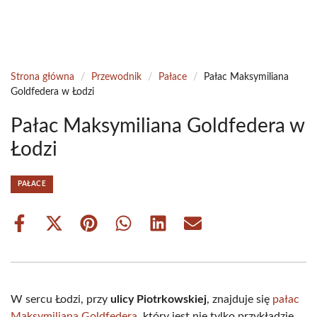
Strona główna
/
Przewodnik
/
Pałace
/
Pałac Maksymiliana
Goldfedera w Łodzi
Pałac Maksymiliana Goldfedera w
Łodzi
PAŁACE
Share
Share
Share
Share
Share
Share
on
on
on
on
on
on
Facebook
X
Pinterest
WhatsApp
LinkedIn
Email
(Twitter)
W sercu Łodzi, przy
ulicy Piotrkowskiej
, znajduje się
pałac
Maksymiliana Goldfedera
, który jest nie tylko przykładzie