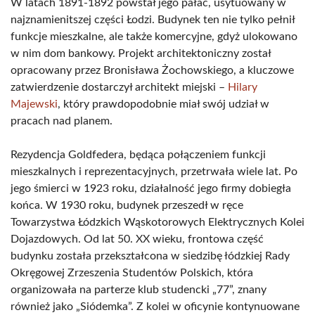
W latach 1891-1892 powstał jego pałac, usytuowany w
najznamienitszej części Łodzi. Budynek ten nie tylko pełnił
funkcje mieszkalne, ale także komercyjne, gdyż ulokowano
w nim dom bankowy. Projekt architektoniczny został
opracowany przez Bronisława Żochowskiego, a kluczowe
zatwierdzenie dostarczył architekt miejski –
Hilary
Majewski
, który prawdopodobnie miał swój udział w
pracach nad planem.
Rezydencja Goldfedera, będąca połączeniem funkcji
mieszkalnych i reprezentacyjnych, przetrwała wiele lat. Po
jego śmierci w 1923 roku, działalność jego firmy dobiegła
końca. W 1930 roku, budynek przeszedł w ręce
Towarzystwa Łódzkich Wąskotorowych Elektrycznych Kolei
Dojazdowych. Od lat 50. XX wieku, frontowa część
budynku została przekształcona w siedzibę łódzkiej Rady
Okręgowej Zrzeszenia Studentów Polskich, która
organizowała na parterze klub studencki „77”, znany
również jako „Siódemka”. Z kolei w oficynie kontynuowane