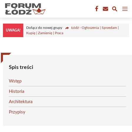
Przejdź
M
do
treści
Dołącz do nowej grupy
Łódź - Ogłoszenia | Sprzedam |
UWAGA!
Kupię | Zamienię | Praca
Spis treści
Wstęp
Historia
Architektura
Przypisy