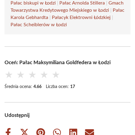
Pałac biskupi w Łodzi
|
Pałac Arnolda Stillera
|
Gmach
Towarzystwa Kredytowego Miejskiego w Łodzi
|
Pałac
Karola Gebhardta
|
Pałacyk Elektrowni Łódzkiej
|
Pałac Scheiblerów w Łodzi
Oceń: Pałac Maksymiliana Goldfedera w Łodzi
★
★
★
★
★
Średnia ocena:
4.66
Liczba ocen:
17
Udostępnij
Share
Share
Share
Share
Share
Share