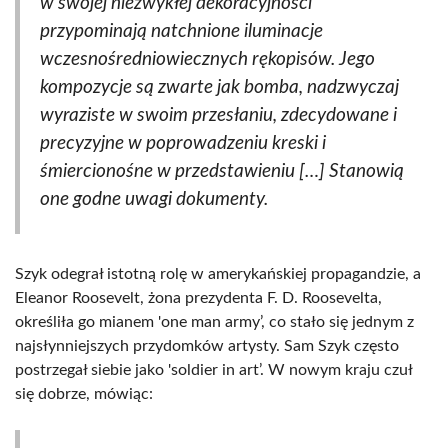
w swojej niezwykłej dekoracyjności
przypominają natchnione iluminacje
wczesnośredniowiecznych rękopisów. Jego
kompozycje są zwarte jak bomba, nadzwyczaj
wyraziste w swoim przesłaniu, zdecydowane i
precyzyjne w poprowadzeniu kreski i
śmiercionośne w przedstawieniu […] Stanowią
one godne uwagi dokumenty.
Szyk odegrał istotną rolę w amerykańskiej propagandzie, a
Eleanor Roosevelt, żona prezydenta F. D. Roosevelta,
określiła go mianem 'one man army’, co stało się jednym z
najsłynniejszych przydomków artysty. Sam Szyk często
postrzegał siebie jako 'soldier in art’. W nowym kraju czuł
się dobrze, mówiąc: