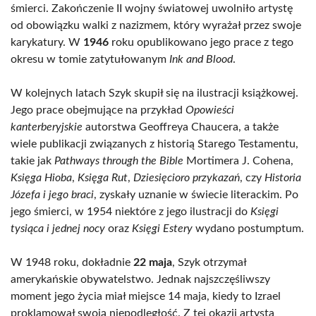
śmierci. Zakończenie II wojny światowej uwolniło artystę
od obowiązku walki z nazizmem, który wyrażał przez swoje
karykatury. W
1946
roku opublikowano jego prace z tego
okresu w tomie zatytułowanym
Ink and Blood
.
W kolejnych latach Szyk skupił się na ilustracji książkowej.
Jego prace obejmujące na przykład
Opowieści
kanterberyjskie
autorstwa Geoffreya Chaucera, a także
wiele publikacji związanych z historią Starego Testamentu,
takie jak
Pathways through the Bible
Mortimera J. Cohena,
Księga Hioba
,
Księga Rut
,
Dziesięcioro przykazań
, czy
Historia
Józefa i jego braci
, zyskały uznanie w świecie literackim. Po
jego śmierci, w 1954 niektóre z jego ilustracji do
Księgi
tysiąca i jednej nocy
oraz
Księgi Estery
wydano postumptum.
W 1948 roku, dokładnie
22 maja
, Szyk otrzymał
amerykańskie obywatelstwo. Jednak najszczęśliwszy
moment jego życia miał miejsce 14 maja, kiedy to Izrael
proklamował swoją niepodległość. Z tej okazji artysta