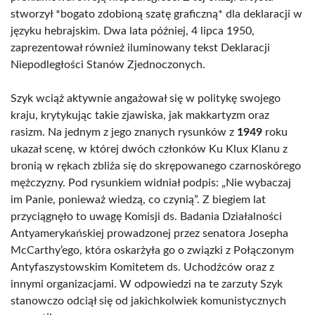
stworzył *bogato zdobioną szatę graficzną* dla deklaracji w
języku hebrajskim. Dwa lata później, 4 lipca 1950,
zaprezentował również iluminowany tekst Deklaracji
Niepodległości Stanów Zjednoczonych.
Szyk wciąż aktywnie angażował się w politykę swojego
kraju, krytykując takie zjawiska, jak makkartyzm oraz
rasizm. Na jednym z jego znanych rysunków z
1949
roku
ukazał scenę, w której dwóch członków Ku Klux Klanu z
bronią w rękach zbliża się do skrępowanego czarnoskórego
mężczyzny. Pod rysunkiem widniał podpis: „Nie wybaczaj
im Panie, ponieważ wiedzą, co czynią”. Z biegiem lat
przyciągnęło to uwagę Komisji ds. Badania Działalności
Antyamerykańskiej prowadzonej przez senatora Josepha
McCarthy’ego, która oskarżyła go o związki z Połączonym
Antyfaszystowskim Komitetem ds. Uchodźców oraz z
innymi organizacjami. W odpowiedzi na te zarzuty Szyk
stanowczo odciął się od jakichkolwiek komunistycznych