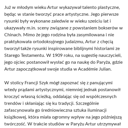
Już w młodym wieku Artur wykazywał talento plastyczne,
będąc w stanie tworzyć prace artystyczne. Jego pierwsze
rysunki były wykonane zaledwie w wieku sześciu lat i
ukazywały m.in. sceny związane z powstaniem bokserów w
Chinach. Mimo że jego rodzina była zasymilowana i nie
praktykowała ortodoksyjnego judaizmu, Artur z chęcią
tworzył także rysunki inspirowane biblijnymi historiami ze
Starego Testamentu. W 1909 roku, na sugestię nauczycieli,
jego ojciec postanowił wysłać go na naukę do Paryża, gdzie
Artur zapoczątkował swoje studia w Académie Julian.
W stolicy Francji Szyk mógł zapoznać się z panującymi
wtedy prądami artystycznymi, niemniej jednak postanowił
kroczyć własną ścieżką, oddalając się od współczesnych
trendów i skłaniając się ku tradycji. Szczególnie
zafascynowała go średniowieczna sztuka iluminacji
książkowej, która miała ogromny wpływ na jego późniejszą
twórczość. W trakcie studiów w Paryżu Artur utrzymywał