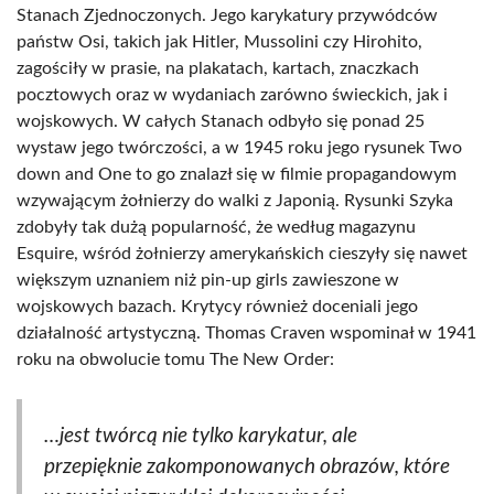
Stanach Zjednoczonych. Jego karykatury przywódców
państw Osi, takich jak Hitler, Mussolini czy Hirohito,
zagościły w prasie, na plakatach, kartach, znaczkach
pocztowych oraz w wydaniach zarówno świeckich, jak i
wojskowych. W całych Stanach odbyło się ponad 25
wystaw jego twórczości, a w 1945 roku jego rysunek Two
down and One to go znalazł się w filmie propagandowym
wzywającym żołnierzy do walki z Japonią. Rysunki Szyka
zdobyły tak dużą popularność, że według magazynu
Esquire, wśród żołnierzy amerykańskich cieszyły się nawet
większym uznaniem niż pin-up girls zawieszone w
wojskowych bazach. Krytycy również doceniali jego
działalność artystyczną. Thomas Craven wspominał w 1941
roku na obwolucie tomu The New Order:
…jest twórcą nie tylko karykatur, ale
przepięknie zakomponowanych obrazów, które