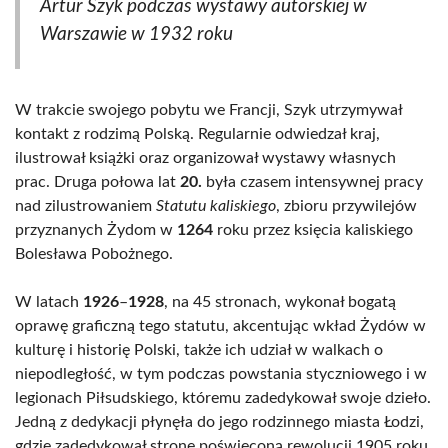
Artur Szyk podczas wystawy autorskiej w
Warszawie w 1932 roku
W trakcie swojego pobytu we Francji, Szyk utrzymywał
kontakt z rodzimą Polską. Regularnie odwiedzał kraj,
ilustrował książki oraz organizował wystawy własnych
prac. Druga połowa lat
20.
była czasem intensywnej pracy
nad zilustrowaniem
Statutu kaliskiego
, zbioru przywilejów
przyznanych Żydom w
1264
roku przez księcia kaliskiego
Bolesława Pobożnego.
W latach
1926
–
1928
, na 45 stronach, wykonał bogatą
oprawę graficzną tego statutu, akcentując wkład Żydów w
kulturę i historię Polski, także ich udział w walkach o
niepodległość, w tym podczas powstania styczniowego i w
legionach Piłsudskiego, któremu zadedykował swoje dzieło.
Jedną z dedykacji płynęła do jego rodzinnego miasta Łodzi,
gdzie zadedykował stronę poświęconą rewolucji 1905 roku.