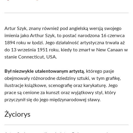
on
on
on
on
on
on
Facebook
X
Pinterest
WhatsApp
LinkedIn
Email
(Twitter)
Artur Szyk, znany również pod angielską wersją swojego
imienia jako Arthur Szyk, to postać narodzona 16 czerwca
1894 roku w Łodzi. Jego działalność artystyczna trwała aż
do 13 września 1951 roku, kiedy to zmarł w New Canaan w
stanie Connecticut, USA.
Był niezwykle utalentowanym artystą
, którego pasje
obejmowały różnorodne dziedziny sztuki, w tym grafikę,
ilustracje książkowe, scenografię oraz karykaturę. Jego
prace są cenione za kunszt oraz wyjątkowy styl, który
przyczynił się do jego międzynarodowej sławy.
Życiorys