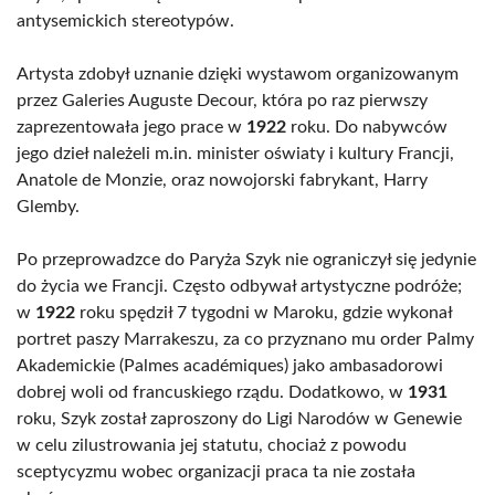
antysemickich stereotypów.
Artysta zdobył uznanie dzięki wystawom organizowanym
przez Galeries Auguste Decour, która po raz pierwszy
zaprezentowała jego prace w
1922
roku. Do nabywców
jego dzieł należeli m.in. minister oświaty i kultury Francji,
Anatole de Monzie, oraz nowojorski fabrykant, Harry
Glemby.
Po przeprowadzce do Paryża Szyk nie ograniczył się jedynie
do życia we Francji. Często odbywał artystyczne podróże;
w
1922
roku spędził 7 tygodni w Maroku, gdzie wykonał
portret paszy Marrakeszu, za co przyznano mu order Palmy
Akademickie (Palmes académiques) jako ambasadorowi
dobrej woli od francuskiego rządu. Dodatkowo, w
1931
roku, Szyk został zaproszony do Ligi Narodów w Genewie
w celu zilustrowania jej statutu, chociaż z powodu
sceptycyzmu wobec organizacji praca ta nie została