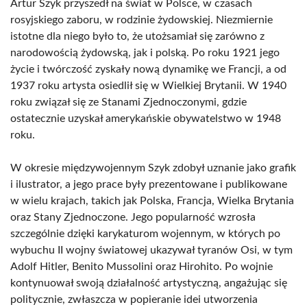
Artur Szyk przyszedł na świat w Polsce, w czasach
rosyjskiego zaboru, w rodzinie żydowskiej. Niezmiernie
istotne dla niego było to, że utożsamiał się zarówno z
narodowością żydowską, jak i polską. Po roku 1921 jego
życie i twórczość zyskały nową dynamikę we Francji, a od
1937 roku artysta osiedlił się w Wielkiej Brytanii. W 1940
roku związał się ze Stanami Zjednoczonymi, gdzie
ostatecznie uzyskał amerykańskie obywatelstwo w 1948
roku.
W okresie międzywojennym Szyk zdobył uznanie jako grafik
i ilustrator, a jego prace były prezentowane i publikowane
w wielu krajach, takich jak Polska, Francja, Wielka Brytania
oraz Stany Zjednoczone. Jego popularność wzrosła
szczególnie dzięki karykaturom wojennym, w których po
wybuchu II wojny światowej ukazywał tyranów Osi, w tym
Adolf Hitler, Benito Mussolini oraz Hirohito. Po wojnie
kontynuował swoją działalność artystyczną, angażując się
politycznie, zwłaszcza w popieranie idei utworzenia