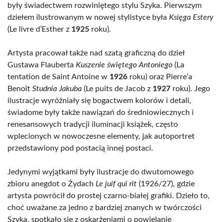
były świadectwem rozwiniętego stylu Szyka. Pierwszym
dziełem ilustrowanym w nowej stylistyce była
Księga Estery
(Le livre d’Esther z
1925
roku).
Artysta pracował także nad szatą graficzną do dzieł
Gustawa Flauberta
Kuszenie świętego Antoniego
(La
tentation de Saint Antoine w
1926
roku) oraz Pierre’a
Benoît
Studnia Jakuba
(Le puits de Jacob z
1927
roku). Jego
ilustracje wyróżniały się bogactwem kolorów i detali,
świadome były także nawiązań do średniowiecznych i
renesansowych tradycji iluminacji książek, często
wplecionych w nowoczesne elementy, jak autoportret
przedstawiony pod postacią innej postaci.
Jedynymi wyjątkami były ilustracje do dwutomowego
zbioru anegdot o Żydach
Le juif qui rit
(1926/27), gdzie
artysta powrócił do prostej czarno-białej grafiki. Dzieło to,
choć uważane za jedno z bardziej znanych w twórczości
Szyka, spotkało się z oskarżeniami o powielanie