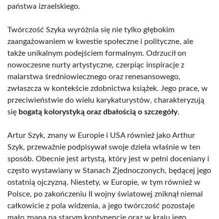
państwa izraelskiego.
Twórczość Szyka wyróżnia się nie tylko głębokim
zaangażowaniem w kwestie społeczne i polityczne, ale
także unikalnym podejściem formalnym. Odrzucił on
nowoczesne nurty artystyczne, czerpiąc inspiracje z
malarstwa średniowiecznego oraz renesansowego,
zwłaszcza w kontekście zdobnictwa książek. Jego prace, w
przeciwieństwie do wielu karykaturystów, charakteryzują
się
bogatą kolorystyką oraz dbałością o szczegóły
.
Artur Szyk, znany w Europie i USA również jako Arthur
Szyk, przeważnie podpisywał swoje dzieła właśnie w ten
sposób. Obecnie jest artystą, który jest w pełni doceniany i
często wystawiany w Stanach Zjednoczonych, będącej jego
ostatnią ojczyzną. Niestety, w Europie, w tym również w
Polsce, po zakończeniu II wojny światowej zniknął niemal
całkowicie z pola widzenia, a jego twórczość pozostaje
mało znana na starym kontynencie oraz w kraju jego