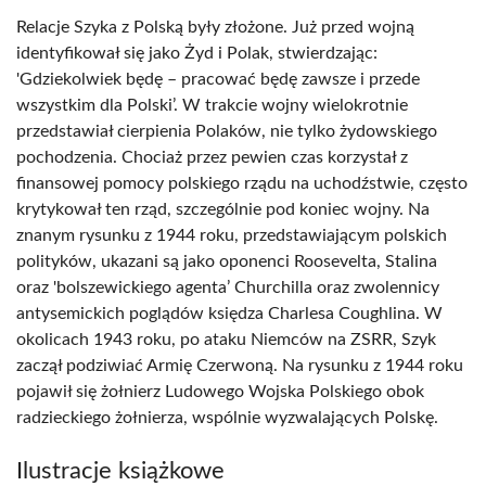
Relacje Szyka z Polską były złożone. Już przed wojną
identyfikował się jako Żyd i Polak, stwierdzając:
'Gdziekolwiek będę – pracować będę zawsze i przede
wszystkim dla Polski’. W trakcie wojny wielokrotnie
przedstawiał cierpienia Polaków, nie tylko żydowskiego
pochodzenia. Chociaż przez pewien czas korzystał z
finansowej pomocy polskiego rządu na uchodźstwie, często
krytykował ten rząd, szczególnie pod koniec wojny. Na
znanym rysunku z 1944 roku, przedstawiającym polskich
polityków, ukazani są jako oponenci Roosevelta, Stalina
oraz 'bolszewickiego agenta’ Churchilla oraz zwolennicy
antysemickich poglądów księdza Charlesa Coughlina. W
okolicach 1943 roku, po ataku Niemców na ZSRR, Szyk
zaczął podziwiać Armię Czerwoną. Na rysunku z 1944 roku
pojawił się żołnierz Ludowego Wojska Polskiego obok
radzieckiego żołnierza, wspólnie wyzwalających Polskę.
Ilustracje książkowe