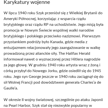
Karykatury wojenne
W lipcu 1940 roku Szyk przeniósł się z Wielkiej Brytanii do
Ameryki Północnej, korzystając z wsparcia rządu
brytyjskiego oraz rządu RP na uchodźstwie. Jego misją była
promocja w Nowym Świecie wspólnej walki narodów
brytyjskiego i polskiego przeciwko nazizmowi. Pierwszym
przystankiem podróży było Kanada, gdzie media z
entuzjazmem relacjonowały jego zaangażowanie w walkę
prowadzoną przez alianckie siły. The Halifax Herald
informował nawet o wyznaczonej przez Hitlera nagrodzie
za jego głowę. W grudniu 1940 roku artysta wraz z żoną i
córką przybył do Nowego Jorku, gdzie osiedlił się do 1945
roku. Jego syn George jeszcze w 1940 roku zaciągnął się do
sił Wolnej Francji pod dowództwem generała Charles’a de
Gaulle’a.
W okresie II wojny światowej, szczególnie po ataku Japonii
na Pearl Harbor, Szyk stał się niezwykle popularny w