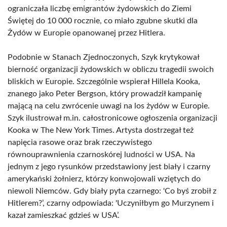
ograniczała liczbę emigrantów żydowskich do Ziemi
Świętej do 10 000 rocznie, co miało zgubne skutki dla
Żydów w Europie opanowanej przez Hitlera.
Podobnie w Stanach Zjednoczonych, Szyk krytykował
bierność organizacji żydowskich w obliczu tragedii swoich
bliskich w Europie. Szczególnie wspierał Hillela Kooka,
znanego jako Peter Bergson, który prowadził kampanię
mającą na celu zwrócenie uwagi na los żydów w Europie.
Szyk ilustrował m.in. całostronicowe ogłoszenia organizacji
Kooka w The New York Times. Artysta dostrzegał też
napięcia rasowe oraz brak rzeczywistego
równouprawnienia czarnoskórej ludności w USA. Na
jednym z jego rysunków przedstawiony jest biały i czarny
amerykański żołnierz, którzy konwojowali wziętych do
niewoli Niemców. Gdy biały pyta czarnego: 'Co byś zrobił z
Hitlerem?’, czarny odpowiada: 'Uczyniłbym go Murzynem i
kazał zamieszkać gdzieś w USA’.