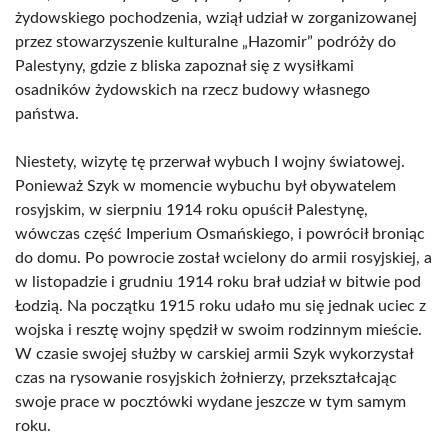
żydowskiego pochodzenia, wziął udział w zorganizowanej
przez stowarzyszenie kulturalne „Hazomir” podróży do
Palestyny, gdzie z bliska zapoznał się z wysiłkami
osadników żydowskich na rzecz budowy własnego
państwa.
Niestety, wizytę tę przerwał wybuch I wojny światowej.
Ponieważ Szyk w momencie wybuchu był obywatelem
rosyjskim, w sierpniu 1914 roku opuścił Palestynę,
wówczas część Imperium Osmańskiego, i powrócił broniąc
do domu. Po powrocie został wcielony do armii rosyjskiej, a
w listopadzie i grudniu 1914 roku brał udział w bitwie pod
Łodzią. Na początku 1915 roku udało mu się jednak uciec z
wojska i resztę wojny spędził w swoim rodzinnym mieście.
W czasie swojej służby w carskiej armii Szyk wykorzystał
czas na rysowanie rosyjskich żołnierzy, przekształcając
swoje prace w pocztówki wydane jeszcze w tym samym
roku.