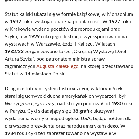
Statut kaliski ukazał się w formie książkowej w Monachium
w
1932
roku, zyskując znaczną popularność. W
1927
roku
w Krakowie wydano pocztówki z reprodukcjami prac
Szyka, a w
1929
roku jego ilustracje wyeksponowano na
wystawach w Warszawie, Łodzi i Kaliszu. W latach
1932
/
33
zorganizowano także „Okrężną Wystawę Dzieł
Artura Szyka”, pod patronatem ministra spraw
zagranicznych
Augusta Zaleskiego
, na której przedstawiano
Statut w 14 miastach Polski.
Drugim istotnym cyklem historycznym, w którym Szyk
starał się uchwycić ducha amerykańskich wydarzeń, był
Waszyngton i jego czasy
, nad którym pracował od
1930
roku
w Paryżu. Cykl składający się z
38 grafik
ukazywał
wydarzenia wojny o niepodległość USA, będąc hołdem dla
pierwszego prezydenta oraz narodu amerykańskiego. W
1934
roku cykl ten zaprezentowano na wystawie w