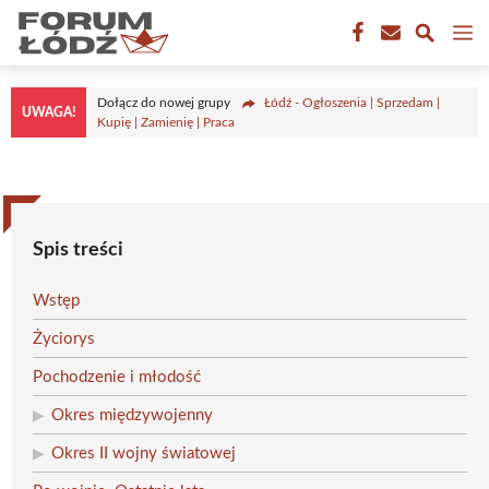
Przejdź
M
do
treści
Dołącz do nowej grupy
Łódź - Ogłoszenia | Sprzedam |
UWAGA!
Kupię | Zamienię | Praca
Spis treści
Wstęp
Życiorys
Pochodzenie i młodość
Okres międzywojenny
Okres II wojny światowej