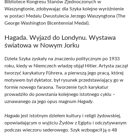
Bibliotece Kongresu Stanów Zjednoczonych w
Waszyngtonie, zdobywając dla Szyka kolejne wyróżnienie
w postaci Medalu Dwustulecia Jerzego Waszyngtona (The
George Washington Bicentennial Medal).
Hagada. Wyjazd do Londynu. Wystawa
światowa w Nowym Jorku
Dzieła Szyka zyskały na znaczeniu politycznym po 1933
roku, kiedy w Niemczech władzę objął Hitler. Artysta zaczął
tworzyć karykatury Führera, a pierwszą jego pracą, której
motywem był dyktator, był rysunek przedstawiający go w
formie nowego faraona. Tworzenie tych karykatur
prowadziło do powstania kolejnego istotnego cyklu –
uznawanego za jego opus magnum
Hagady
.
Hagada
jest istotnym dziełem kultury i religii żydowskiej,
opowiadającym o wyjściu Żydów z Egiptu i odczytywanym
podczas wieczoru sederowego. Szyk wzbogacił ją o 48