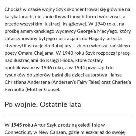
Chociaż w czasie wojny Szyk skoncentrował się głównie na
karykaturach, nie zaniedbywał innych form twórczości, a
przede wszystkim ilustracji książkowej. W 1940 roku, na
prośbę amerykańskiego wydawcy George’a Macy’ego, który
zafascynowany był jego ilustracjami do Hagady, artysta
stworzył ilustracje do Rubajjaty – zbioru wierszy irańskiego
poety Omara Chajjama. W 1943 roku Szyk rozpoczął pracę
nad ilustracjami do Księgi Hioba, które zostały
opublikowane w 1946 roku, a w 1944 przystąpił do
rysunków do zbiorów baśni dla dzieci autorstwa Hansa
Christiana Andersena (Andersen’s Fairy Tales) oraz Charles’a
Perraulta (Mother Goose).
Po wojnie. Ostatnie lata
W
1945 roku
Artur Szyk z rodziną osiedlił się w
Connecticut, w New Canaan, gdzie mieszkał aż do swojej