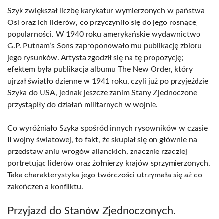
Szyk zwiększał liczbę karykatur wymierzonych w państwa
Osi oraz ich liderów, co przyczyniło się do jego rosnącej
popularności. W 1940 roku amerykańskie wydawnictwo
G.P. Putnam’s Sons zaproponowało mu publikację zbioru
jego rysunków. Artysta zgodził się na tę propozycję;
efektem była publikacja albumu The New Order, który
ujrzał światło dzienne w 1941 roku, czyli już po przyjeździe
Szyka do USA, jednak jeszcze zanim Stany Zjednoczone
przystąpiły do działań militarnych w wojnie.
Co wyróżniało Szyka spośród innych rysowników w czasie
II wojny światowej, to fakt, że skupiał się on głównie na
przedstawianiu wrogów alianckich, znacznie rzadziej
portretując liderów oraz żołnierzy krajów sprzymierzonych.
Taka charakterystyka jego twórczości utrzymała się aż do
zakończenia konfliktu.
Przyjazd do Stanów Zjednoczonych.