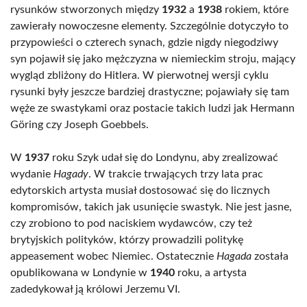
rysunków stworzonych między
1932
a
1938
rokiem, które
zawierały nowoczesne elementy. Szczególnie dotyczyło to
przypowieści o czterech synach, gdzie nigdy niegodziwy
syn pojawił się jako mężczyzna w niemieckim stroju, mający
wygląd zbliżony do Hitlera. W pierwotnej wersji cyklu
rysunki były jeszcze bardziej drastyczne; pojawiały się tam
węże ze swastykami oraz postacie takich ludzi jak Hermann
Göring czy Joseph Goebbels.
W
1937
roku Szyk udał się do Londynu, aby zrealizować
wydanie
Hagady
. W trakcie trwających trzy lata prac
edytorskich artysta musiał dostosować się do licznych
kompromisów, takich jak usunięcie swastyk. Nie jest jasne,
czy zrobiono to pod naciskiem wydawców, czy też
brytyjskich polityków, którzy prowadzili politykę
appeasement wobec Niemiec. Ostatecznie
Hagada
została
opublikowana w Londynie w
1940
roku, a artysta
zadedykował ją królowi Jerzemu VI.