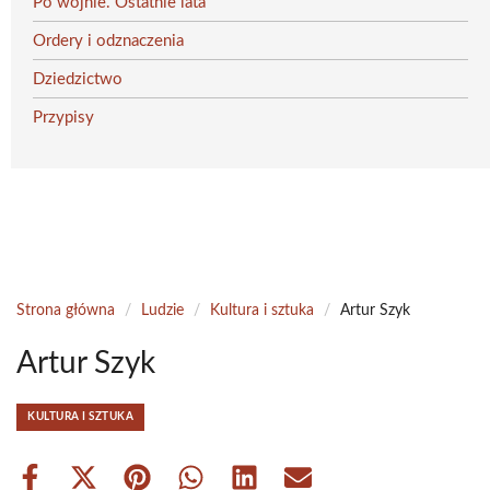
Po wojnie. Ostatnie lata
Ordery i odznaczenia
Dziedzictwo
Przypisy
Strona główna
/
Ludzie
/
Kultura i sztuka
/
Artur Szyk
Artur Szyk
KULTURA I SZTUKA
Share
Share
Share
Share
Share
Share