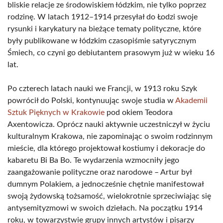
bliskie relacje ze środowiskiem łódzkim, nie tylko poprzez
rodzinę. W latach 1912–1914 przesyłał do Łodzi swoje
rysunki i karykatury na bieżące tematy polityczne, które
były publikowane w łódzkim czasopiśmie satyrycznym
Śmiech, co czyni go debiutantem prasowym już w wieku 16
lat.
Po czterech latach nauki we Francji, w 1913 roku Szyk
powrócił do Polski, kontynuując swoje studia w
Akademii
Sztuk Pięknych w Krakowie
pod okiem Teodora
Axentowicza. Oprócz nauki aktywnie uczestniczył w życiu
kulturalnym Krakowa, nie zapominając o swoim rodzinnym
mieście, dla którego projektował kostiumy i dekoracje do
kabaretu Bi Ba Bo. Te wydarzenia wzmocniły jego
zaangażowanie polityczne oraz narodowe – Artur był
dumnym Polakiem, a jednocześnie chętnie manifestował
swoją żydowską tożsamość, wielokrotnie sprzeciwiając się
antysemityzmowi w swoich dziełach. Na początku 1914
roku, w towarzystwie grupy innych artystów i pisarzy