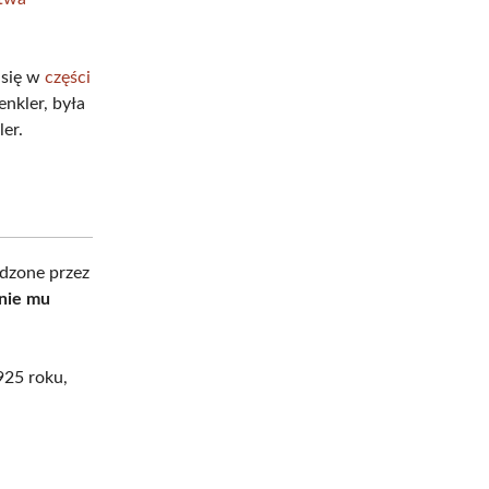
 się w
części
enkler, była
ler.
odzone przez
anie mu
925 roku,