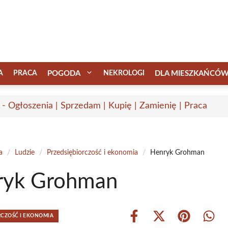
A
PRACA
POGODA
NEKROLOGI
DLA MIESZKAŃCÓ
 - Ogłoszenia | Sprzedam | Kupię | Zamienię | Praca
a
/
Ludzie
/
Przedsiębiorczość i ekonomia
/
Henryk Grohman
ryk Grohman
RCZOŚĆ I EKONOMIA
Share
Share
Share
Shar
on
on
on
on