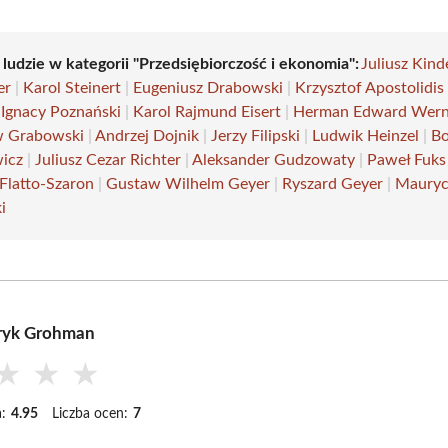
 ludzie w kategorii "Przedsiębiorczość i ekonomia":
Juliusz Kin
er
|
Karol Steinert
|
Eugeniusz Drabowski
|
Krzysztof Apostolidis
Ignacy Poznański
|
Karol Rajmund Eisert
|
Herman Edward Wern
w Grabowski
|
Andrzej Dojnik
|
Jerzy Filipski
|
Ludwik Heinzel
|
B
icz
|
Juliusz Cezar Richter
|
Aleksander Gudzowaty
|
Paweł Fuks
 Flatto-Szaron
|
Gustaw Wilhelm Geyer
|
Ryszard Geyer
|
Maury
i
ryk Grohman
★
★
★
:
4.95
Liczba ocen:
7