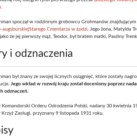
o
.
hman spoczął w rodzinnym grobowcu Grohmanów znajdującym
-augsburskiej
Starego Cmentarza w Łodzi
. Jego żona, Matylda Tr
 jako że jej pierwszy mąż, Teodor, był bratem matki, Pauliny Trenk
y i odznaczenia
man był znany ze swojej licznych osiągnięć, które zostały nagr
ucje.
Jego wkład w rozwój kraju został doceniony poprzez nad
ch odznaczeń.
ż Komandorski Orderu Odrodzenia Polski, nadany 30 kwietnia 1
 Krzyż Zasługi, przyznany 9 listopada 1931 roku.
isy