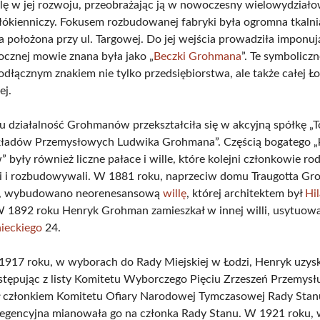
lę w jej rozwoju, przeobrażając ją w nowoczesny wielowydział
ókienniczy. Fokusem rozbudowanej fabryki była ogromna tkalni
 położona przy ul. Targowej. Do jej wejścia prowadziła imponu
ocznej mowie znana była jako „
Beczki Grohmana
”. Te symbolicz
eodłącznym znakiem nie tylko przedsiębiorstwa, ale także całej Ło
ej.
 działalność Grohmanów przekształciła się w akcyjną spółkę 
kładów Przemysłowych Ludwika Grohmana”. Częścią bogatego „
były również liczne pałace i wille, które kolejni członkowie ro
i i rozbudowywali. W 1881 roku, naprzeciw domu Traugotta G
ki, wybudowano neorenesansową
willę
, której architektem był
Hi
W 1892 roku Henryk Grohman zamieszkał w innej willi, usytuowa
nieckiego
24.
1917 roku, w wyborach do Rady Miejskiej w Łodzi, Henryk uzys
tępując z listy Komitetu Wyborczego Pięciu Zrzeszeń Przemysłu
 członkiem Komitetu Ofiary Narodowej Tymczasowej Rady Stan
egencyjna mianowała go na członka Rady Stanu. W 1921 roku,