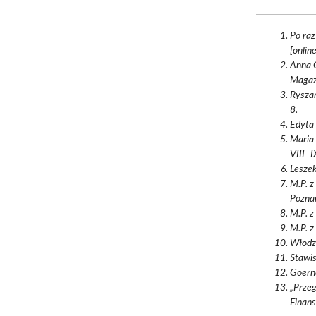
Po raz
[onlin
Anna G
Magazy
Ryszar
8.
Edyta 
Maria 
VIII–IX
Leszek
M.P. z
Poznan
M.P. z
M.P. z
Włodzi
Stawis
Goerne
„Przeg
Finans