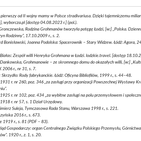
 pierwszy od II wojny mamy w Polsce stradivariusa. Dzięki tajemniczemu milia
e], wyborcza.pl [dostęp 04.08.2023 r.] (pol.).
ronczewska, Rodzina Grohmanów tworzyła potęgę Łodzi, [w:] „Polska. Dzienni
n Rodzinny”, 17.10.2009 r., s. 2.
d Bonisławski, Joanna Podolska: Spacerownik – Stary Widzew. Łódź: Agora, 24.
Białas: Zespół willi Henryka Grohmana w Łodzi. lodzkie.travel. [dostęp 18.10.2
Dankowska, Grohmanowie – ze skromnego domu do okazałych willi, [w:] „Kultur
 2006 r., nr 31, s. 7.
 Skrzydło: Rody fabrykanckie. Łódź: Oficyna Bibliofilów, 1999 r., s. 44–48.
 1931 r. nr 260, poz. 346 „za zasługi przy organizacji Powszechnej Wystawy K
iu”.
 1925 r. nr 102, poz. 434 „za wybitne zasługi na polu przemysłowem i społecz
 1918 r. nr 57, s. 1 Dział Urzędowy.
mierz Suleja, Tymczasowa Rada Stanu, Warszawa 1998 r., s. 221.
zyńska 2016 r., s. 673.
 1919 r., s. 81 (PDF – 83).
ląd Gospodarczy: organ Centralnego Związku Polskiego Przemysłu, Górnictwa,
ów”. 1920 r., z. 1, s. 20.