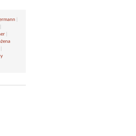
dermann
|
|
er
|
ożena
|
cy