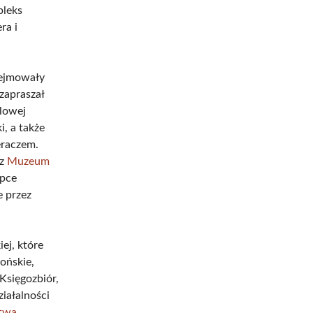
pleks
ra i
bejmowały
 zapraszał
alowej
, a także
eraczem.
cz
Muzeum
ypce
e przez
ej, które
pońskie,
 Księgozbiór,
ziałalności
stwa