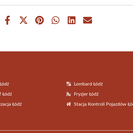
Share
Share
Share
Share
Share
Share
on
on
on
on
on
on
Facebook
X
Pinterest
WhatsApp
LinkedIn
Email
(Twitter)
Łódź
Lombard Łódź
f Łódź
Fryzjer Łódź
zacja Łódź
Stacja Kontroli Pojazdów Łó