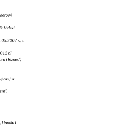
rderowi
k Łódzki.
05.2007 r., s.
012 r.]
a i Biznes”,
rajowej w
nem”.
 Handlu i