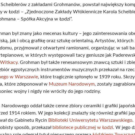
ki Scheiblerów z zakładami Grohmanów, powstał największy kom
 w Łodzi – „Zjednoczone Zakłady Włókiennicze Karola Scheible
hmana – Spółka Akcyjna w Łodzi”.
man był znany jako mecenas kultury – jego zainteresowania o
ką, jak i obcą grafikę oraz sztukę orientalną. Artystów, których
domu, przyjmował z otwartymi ramionami, organizując w sali b
rtepianowe, w których występowali tacy geniusze jak Paderewski
y
Witkacy
. Grohman był także renesansowym znawcą sztuki i zbi
zbiór egzotycznych instrumentów muzycznych przekazał na rze
znego w Warszawie
, które tragicznie spłonęło w 1939 roku. Skrz
sa, które zdeponował w
Muzeum Narodowym
, zostały zagrabion
oniec wojny i nigdy nie wróciły do jego rodziny.
arodowego oddał także cenne zbiory ceramiki i grafiki japoński
zed 1914 rokiem. W jego kolekcji znalazły się również grafiki ja
ował do Gabinetu Rycin
Biblioteki Uniwersytetu Warszawskiego
.
obisty sposób, przekazał
bibliotece publicznej w Łodzi
. W jego d
 ważną rolę odegrał tytuł pierwszego prezesa
Łódzkiego Towarzy