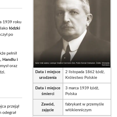
sApp
LinkedIn
Email
ca 1939 roku
 Jako
łódzki
iczył po
że pełnił
, Handlu i
mysł oraz
zi.
Data i miejsce
2 listopada 1862 Łódź,
urodzenia
Królestwo Polskie
Data i miejsce
3 marca 1939 Łódź,
śmierci
Polska
Zawód,
fabrykant w przemyśle
ca przejął
zajęcie
włókienniczym
m odegrał