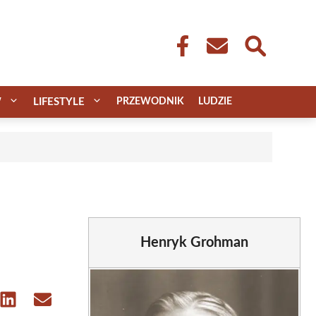
W
LIFESTYLE
PRZEWODNIK
LUDZIE
Henryk Grohman
e
Share
Share
on
on