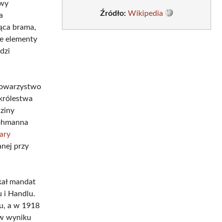
owy
Źródło:
Wikipedia
a
jąca brama,
ne elementy
dzi
„Towarzystwo
królestwa
dziny
rohmanna
lary
nej przy
kał mandat
 i Handlu.
u, a w 1918
 w wyniku