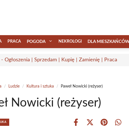
A
PRACA
POGODA
NEKROLOGI
DLA MIESZKAŃCÓ
 - Ogłoszenia | Sprzedam | Kupię | Zamienię | Praca
a
/
Ludzie
/
Kultura i sztuka
/
Paweł Nowicki (reżyser)
ł Nowicki (reżyser)
TUKA
Share
Share
Share
Shar
on
on
on
on