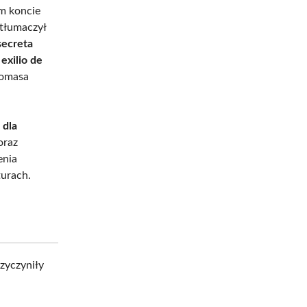
m koncie
etłumaczył
secreta
exilio de
Tomasa
 dla
 oraz
enia
urach.
rzyczyniły