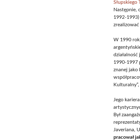
Słupskiego 
Następnie, 
1992-1993
zrealizować
W 1990 roku
argentyński
działalność
1990-1997 p
znanej jako
współpracowa
Kulturalny”,
Jego karier
artystyczny
Był zaangaż
reprezentat
Javeriana, U
pracował ja