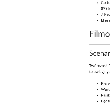
Co t
8996
7 Pec
El gr
Filmo
Scenar
Twórczość P
telewizyjnyc
Pierw
Wart
Rajsk
Będzi