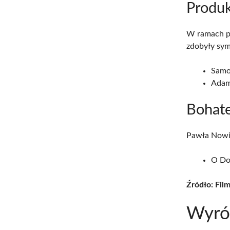
Produk
W ramach pr
zdobyły sym
Samo
Adam
Bohat
Pawła Nowic
O Don
Źródło: Film
Wyró