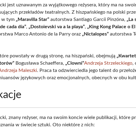
ki jest uznawanym za wyjątkowego reżysera, który ma na swoi
esujących przekładów teatralnych. Z hiszpańskiego na polski prz
ł, w tym
„Maravilla Star”
autorstwa Santiago Garcíi Pinzóna,
„La 
de cada día”
,
„Dostoievski va a la playa”
,
„King Kong Palace o El 
rstwa Marco Antonio de la Parry oraz
„Nictalopes”
autorstwa 
które powstały w drugą stronę, na hiszpański, obejmują
„Kwartet
ktorów”
Bogusława Schaeffera,
„Clowni”
Andrzeja Strzeleckiego
,
Andrzeja Maleszki
. Praca ta odzwierciedla jego talent do przełoż
niuansów językowych oraz emocjonalnych, obecnych w obu kult
kacje
ki, znany reżyser, ma na swoim koncie wiele publikacji, które p
uznania w świecie sztuki. Oto niektóre z nich: