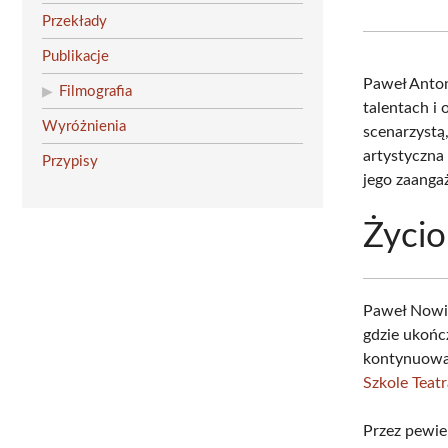
Przekłady
Publikacje
Paweł Anto
Filmografia
talentach i 
Wyróżnienia
scenarzystą,
artystyczna
Przypisy
jego zaanga
Życio
Paweł Nowic
gdzie ukońc
kontynuował
Szkole Teatr
Przez pewie