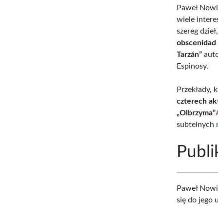
Paweł Nowic
wiele inter
szereg dzie
obscenidad 
Tarzán”
auto
Espinosy.
Przekłady, 
czterech a
„Olbrzyma”
subtelnych 
Publi
Paweł Nowic
się do jego 