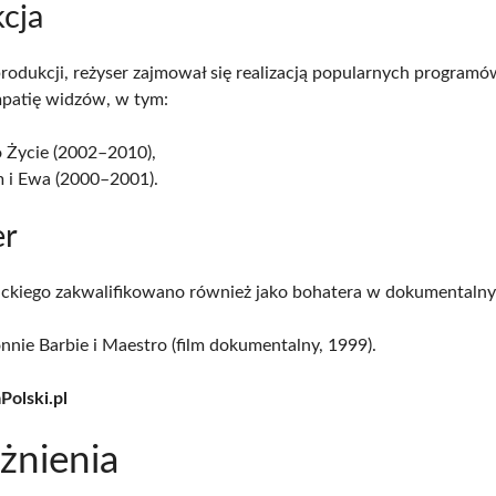
cja
odukcji, reżyser zajmował się realizacją popularnych programó
patię widzów, w tym:
 Życie (2002–2010),
 i Ewa (2000–2001).
er
kiego zakwalifikowano również jako bohatera w dokumentalnym
nie Barbie i Maestro (film dokumentalny, 1999).
Polski.pl
żnienia