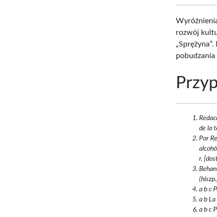
Wyróżnienia
rozwój kult
„Sprężyna”.
pobudzania 
Przyp
Redacc
de la 
Por Re
alcoh
r. [do
Behanc
(hiszp.
a b c 
a b La
a b c 