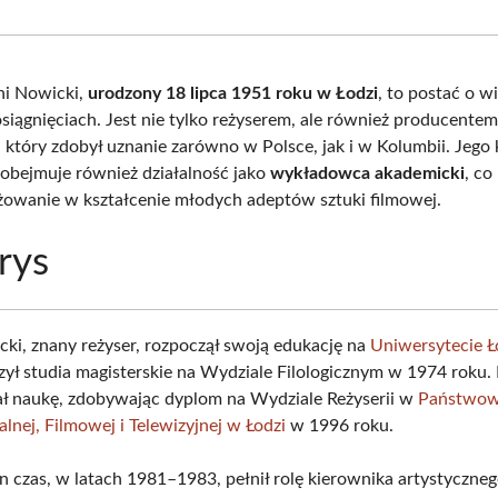
Facebook
X
Pinterest
What
(Twitter)
ni Nowicki,
urodzony 18 lipca 1951 roku w Łodzi
, to postać o w
osiągnięciach. Jest nie tylko reżyserem, ale również producentem
 który zdobył uznanie zarówno w Polsce, jak i w Kolumbii. Jego 
 obejmuje również działalność jako
wykładowca akademicki
, co
żowanie w kształcenie młodych adeptów sztuki filmowej.
rys
ki, znany reżyser, rozpoczął swoją edukację na
Uniwersytecie 
zył studia magisterskie na Wydziale Filologicznym w 1974 roku. 
 naukę, zdobywając dyplom na Wydziale Reżyserii w
Państwow
alnej, Filmowej i Telewizyjnej w Łodzi
w 1996 roku.
n czas, w latach 1981–1983, pełnił rolę kierownika artystyczne