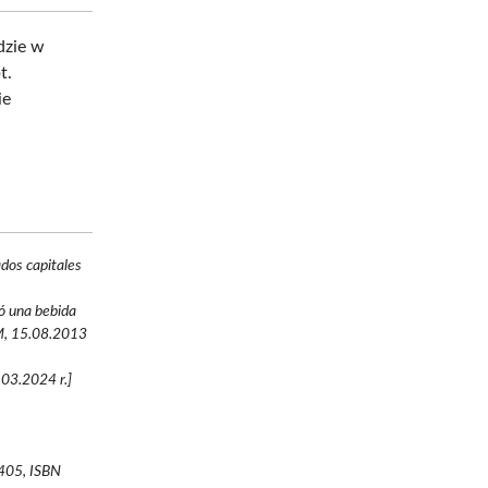
dzie w
t.
ie
dos capitales
eó una bebida
M, 15.08.2013
.03.2024 r.]
 405, ISBN