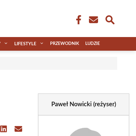
W
LIFESTYLE
PRZEWODNIK
LUDZIE
Paweł Nowicki (reżyser)
e
Share
Share
on
on