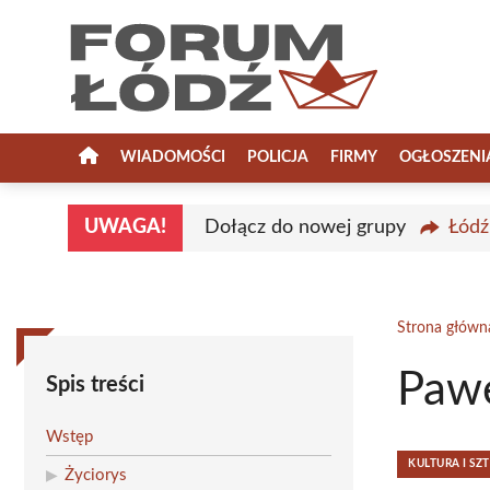
Przejdź
do
treści
WIADOMOŚCI
POLICJA
FIRMY
OGŁOSZENI
UWAGA!
Dołącz do nowej grupy
Łódź
Strona główn
Pawe
Spis treści
Wstęp
KULTURA I SZ
Życiorys