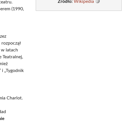
Źródło:
Wikipedia
teatru.
serem (1990,
zez
 rozpoczął
 w latach
Teatralnej,
nież
” i „Tygodnik
mia Charlot.
dad
nie