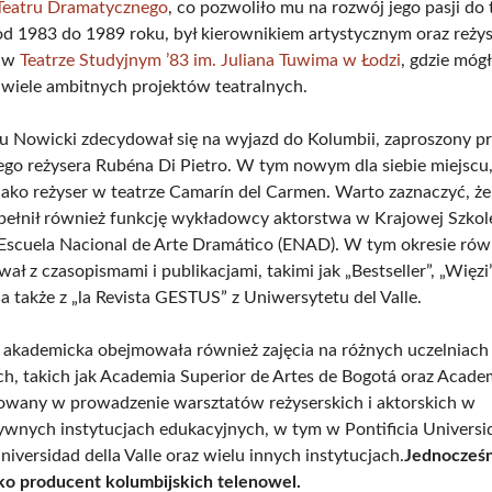
Teatru Dramatycznego
, co pozwoliło mu na rozwój jego pasji do 
od 1983 do 1989 roku, był kierownikiem artystycznym oraz reży
) w
Teatrze Studyjnym ’83 im. Juliana Tuwima w Łodzi
, gdzie mógł
 wiele ambitnych projektów teatralnych.
 Nowicki zdecydował się na wyjazd do Kolumbii, zaproszony pr
ego reżysera Rubéna Di Pietro. W tym nowym dla siebie miejscu,
 jako reżyser w teatrze Camarín del Carmen . Warto zaznaczyć, że
ełnił również funkcję wykładowcy aktorstwa w Krajowej Szkole 
 Escuela Nacional de Arte Dramático (ENAD). W tym okresie rów
ł z czasopismami i publikacjami, takimi jak „Bestseller”, „Więzi
 a także z „la Revista GESTUS” z Uniwersytetu del Valle.
a akademicka obejmowała również zajęcia na różnych uczelniach
ch, takich jak Academia Superior de Artes de Bogotá oraz Acade
owany w prowadzenie warsztatów reżyserskich i aktorskich w
ywnych instytucjach edukacyjnych, w tym w Pontificia Universi
niversidad della Valle oraz wielu innych instytucjach.
Jednocześ
ko producent kolumbijskich telenowel.