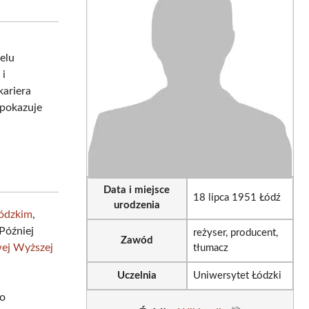
sApp
LinkedIn
Email
ielu
 i
kariera
 pokazuje
Data i miejsce
18 lipca 1951 Łódź
urodzenia
Łódzkim
,
Później
reżyser, producent,
Zawód
ej Wyższej
tłumacz
Uczelnia
Uniwersytet Łódzki
go