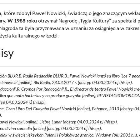
, które zdobył Paweł Nowicki, świadczą o jego znaczącym wkła
ury.
W 1988 roku
otrzymał Nagrodę „Tygla Kultury” za spektakl p
 Nagroda ta była przyznawana w uznaniu za osiągnięcia w zakres
życia kulturalnego w Łodzi.
isy
ión BLUR.B. Radio Redacción BLUR.B., Pawel Nowicki lanzó su libro ‘Los 7 peca
telenovela’ [online], Blu Radio, 28.03.2017 r. [dostęp 04.03.2024 r.] (hiszp.).
dacciónP.R. Cromos Por RedacciónP.R., El director de teatro Pawel Nowicki cr
ólica que mata bacterias y no produce guayabo [online], REVISTACROMOS.CO
stęp 04.03.2024 r.] (hiszp.).
e, Gran Libro Del Guayabo Pawel Nowicki [online], Behance, 2013 [dostęp 04
).
Pawel Nowicki [online], Liebre Lunar [dostęp 04.03.2024 r.] (hiszp.).
 no divina comedia [online] [dostęp 04.03.2024 r.] (hiszp.).
Polak w świecie: leksykon Polonii i Polaków za granicą, Wydawn PAI, 2001 r., s.