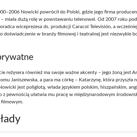
00–2006 Nowicki powrócił do Polski, gdzie jego firma produce
 – miała dużą rolę w powstawaniu telenowel. Od 2007 roku pod
oradca wiceprezesa ds. produkcji Caracol Televisión, a wcześnie
o doświadczenie w branży filmowej i teatralnej jest niezwykle bo
.
prywatne
cie reżysera również ma swoje ważne akcenty – jego żoną jest A
omu Janiszewska, a para ma córkę – Katarzynę, która przyszła 
owicki jest poliglotą, włada językiem polskim, hiszpańskim, ang
co z pewnością ułatwia mu pracę w międzynarodowym środowis
i filmowym.
łady