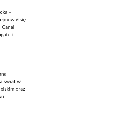
ncka –
ejmował się
j Canal
gate i
nna
na świat w
ielskim oraz
ku