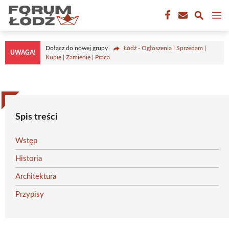
Przejdź
M
do
treści
Dołącz do nowej grupy
Łódź - Ogłoszenia | Sprzedam |
UWAGA!
Kupię | Zamienię | Praca
Spis treści
Wstęp
Historia
Architektura
Przypisy