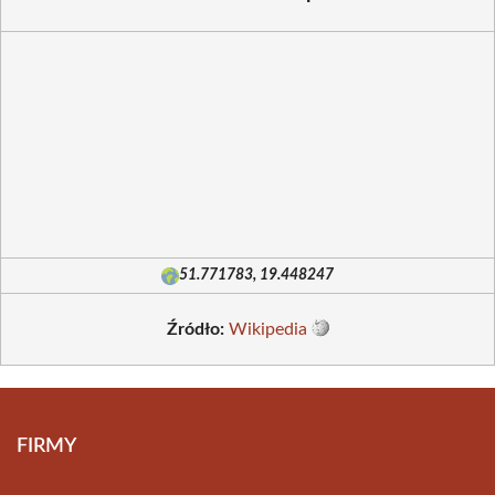
51.771783, 19.448247
Źródło:
Wikipedia
FIRMY