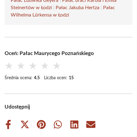
Pałac Ludwika Geyera
|
Pałac braci Karola i Emila
Steinertów w Łodzi
|
Pałac Jakuba Hertza
|
Pałac
Wilhelma Lürkensa w Łodzi
Oceń: Pałac Maurycego Poznańskiego
★
★
★
★
★
Średnia ocena:
4.5
Liczba ocen:
15
Udostępnij
Share
Share
Share
Share
Share
Share
on
on
on
on
on
on
Facebook
X
Pinterest
WhatsApp
LinkedIn
Email