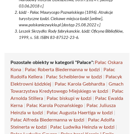
Narodowy Instytut Dziedzictwa, 30.09.2024 r. [dostęp
03.06.2018 r.]
Łódź - Pałac Maurycego Poznańskiego (1896). Atrakcje
turystyczne Łodzi. Ciekawe miejsca Łodzi [online],
www.polskaniezwykla.pl [dostęp 25.08.2022 r.]
Leszek Skrzydło: Rody fabrykanckie. Łódź: Oficyna Bibliofilów,
1999, s. 58. ISBN 83-87522-23-6.
Pozostałe obiekty w kategorii "Pałace":
Pałac Oskara
Kona
|
Pałac Roberta Biedermanna w Łodzi
|
Pałac
Rudolfa Kellera
|
Pałac Scheiblerów w Łodzi
|
Pałacyk
Elektrowni Łódzkiej
|
Pałac Karola Gebhardta
|
Gmach
Towarzystwa Kredytowego Miejskiego w Łodzi
|
Pałac
Arnolda Stillera
|
Pałac biskupi w Łodzi
|
Pałac Ewalda
Kerna
|
Pałac Karola Poznańskiego
|
Pałac Juliusza
Heinzla w Łodzi
|
Pałac Augusta Haertiga w Łodzi
|
Pałac Alfreda Biedermanna w Łodzi
|
Pałac Adolfa
Steinerta w Łodzi
|
Pałac Ludwika Heinzla w Łodzi
|