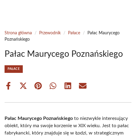
Strona główna
/
Przewodnik
/
Pałace
/
Pałac Maurycego
Poznańskiego
Pałac Maurycego Poznańskiego
PAŁACE
Share
Share
Share
Share
Share
Share
on
on
on
on
on
on
Facebook
X
Pinterest
WhatsApp
LinkedIn
Email
(Twitter)
Pałac Maurycego Poznańskiego
to niezwykle interesujący
obiekt, który ma swoje korzenie w XIX wieku. Jest to pałac
fabrykancki, który znajduje się w Łodzi, w strategicznym