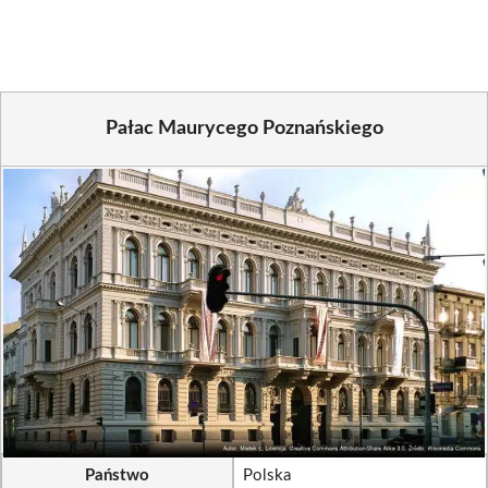
(Twitter)
Pałac Maurycego Poznańskiego
Państwo
Polska