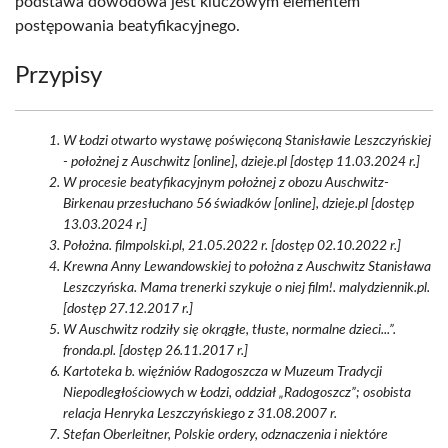
podstawa dowodowa jest kluczowym elementem
postępowania beatyfikacyjnego.
Przypisy
W Łodzi otwarto wystawę poświęconą Stanisławie Leszczyńskiej
- położnej z Auschwitz [online], dzieje.pl [dostęp 11.03.2024 r.]
W procesie beatyfikacyjnym położnej z obozu Auschwitz-
Birkenau przesłuchano 56 świadków [online], dzieje.pl [dostęp
13.03.2024 r.]
Położna. filmpolski.pl, 21.05.2022 r. [dostęp 02.10.2022 r.]
Krewna Anny Lewandowskiej to położna z Auschwitz Stanisława
Leszczyńska. Mama trenerki szykuje o niej film!. malydziennik.pl.
[dostęp 27.12.2017 r.]
W Auschwitz rodziły się okrągłe, tłuste, normalne dzieci...”.
fronda.pl. [dostęp 26.11.2017 r.]
Kartoteka b. więźniów Radogoszcza w Muzeum Tradycji
Niepodległościowych w Łodzi, oddział „Radogoszcz”; osobista
relacja Henryka Leszczyńskiego z 31.08.2007 r.
Stefan Oberleitner, Polskie ordery, odznaczenia i niektóre