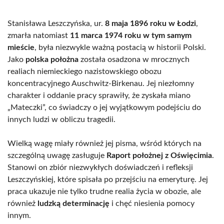
Stanisława Leszczyńska, ur.
8 maja 1896 roku w Łodzi
,
zmarła natomiast
11 marca 1974 roku w tym samym
mieście
, była niezwykle ważną postacią w historii Polski.
Jako
polska położna
została osadzona w mrocznych
realiach niemieckiego nazistowskiego obozu
koncentracyjnego Auschwitz-Birkenau. Jej niezłomny
charakter i oddanie pracy sprawiły, że zyskała miano
„Mateczki”, co świadczy o jej wyjątkowym podejściu do
innych ludzi w obliczu tragedii.
Wielką wagę miały również jej pisma, wśród których na
szczególną uwagę zasługuje
Raport położnej z Oświęcimia
.
Stanowi on zbiór niezwykłych doświadczeń i refleksji
Leszczyńskiej, które spisała po przejściu na emeryturę. Jej
praca ukazuje nie tylko trudne realia życia w obozie, ale
również
ludzką determinację
i chęć niesienia pomocy
innym.