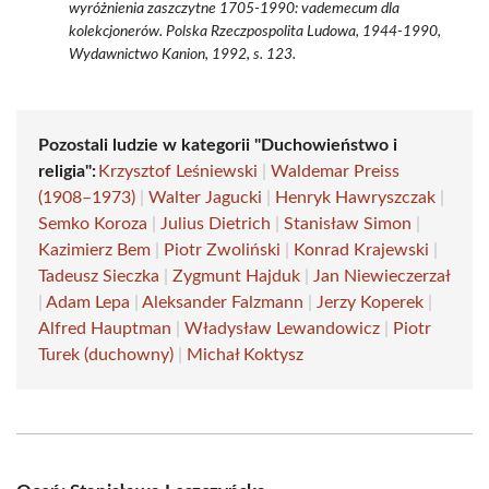
wyróżnienia zaszczytne 1705-1990: vademecum dla
kolekcjonerów. Polska Rzeczpospolita Ludowa, 1944-1990,
Wydawnictwo Kanion, 1992, s. 123.
Pozostali ludzie w kategorii "Duchowieństwo i
religia":
Krzysztof Leśniewski
|
Waldemar Preiss
(1908–1973)
|
Walter Jagucki
|
Henryk Hawryszczak
|
Semko Koroza
|
Julius Dietrich
|
Stanisław Simon
|
Kazimierz Bem
|
Piotr Zwoliński
|
Konrad Krajewski
|
Tadeusz Sieczka
|
Zygmunt Hajduk
|
Jan Niewieczerzał
|
Adam Lepa
|
Aleksander Falzmann
|
Jerzy Koperek
|
Alfred Hauptman
|
Władysław Lewandowicz
|
Piotr
Turek (duchowny)
|
Michał Koktysz