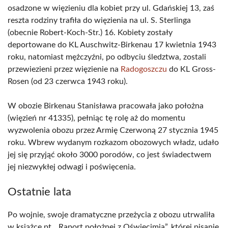
osadzone w więzieniu dla kobiet przy ul. Gdańskiej 13, zaś
reszta rodziny trafiła do więzienia na ul. S. Sterlinga
(obecnie Robert-Koch-Str.) 16. Kobiety zostały
deportowane do KL Auschwitz-Birkenau 17 kwietnia 1943
roku, natomiast mężczyźni, po odbyciu śledztwa, zostali
przewiezieni przez więzienie na
Radogoszczu
do KL Gross-
Rosen (od 23 czerwca 1943 roku).
W obozie Birkenau Stanisława pracowała jako położna
(więzień nr 41335), pełniąc tę rolę aż do momentu
wyzwolenia obozu przez Armię Czerwoną 27 stycznia 1945
roku. Wbrew wydanym rozkazom obozowych władz, udało
jej się przyjąć około 3000 porodów, co jest świadectwem
jej niezwykłej odwagi i poświęcenia.
Ostatnie lata
Po wojnie, swoje dramatyczne przeżycia z obozu utrwaliła
w książce pt. „Raport położnej z Oświęcimia”, której pisanie