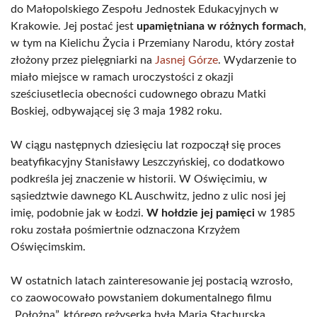
do Małopolskiego Zespołu Jednostek Edukacyjnych w
Krakowie. Jej postać jest
upamiętniana w różnych formach
,
w tym na Kielichu Życia i Przemiany Narodu, który został
złożony przez pielęgniarki na
Jasnej Górze
. Wydarzenie to
miało miejsce w ramach uroczystości z okazji
sześciusetlecia obecności cudownego obrazu Matki
Boskiej, odbywającej się 3 maja 1982 roku.
W ciągu następnych dziesięciu lat rozpoczął się proces
beatyfikacyjny Stanisławy Leszczyńskiej, co dodatkowo
podkreśla jej znaczenie w historii. W Oświęcimiu, w
sąsiedztwie dawnego KL Auschwitz, jedno z ulic nosi jej
imię, podobnie jak w Łodzi.
W hołdzie jej pamięci
w 1985
roku została pośmiertnie odznaczona Krzyżem
Oświęcimskim.
W ostatnich latach zainteresowanie jej postacią wzrosło,
co zaowocowało powstaniem dokumentalnego filmu
„Położna”, którego reżyserką była Maria Stachurska.