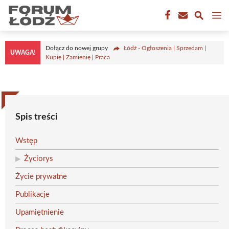
Przejdź
M
do
treści
Dołącz do nowej grupy
Łódź - Ogłoszenia | Sprzedam |
UWAGA!
Kupię | Zamienię | Praca
Spis treści
Wstęp
Życiorys
Życie prywatne
Publikacje
Upamiętnienie