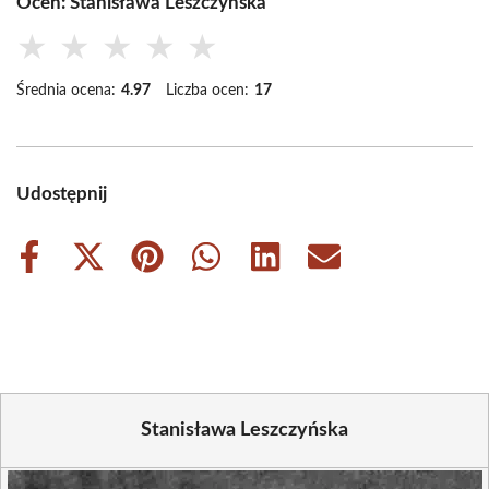
Oceń: Stanisława Leszczyńska
★
★
★
★
★
Średnia ocena:
4.97
Liczba ocen:
17
Udostępnij
Share
Share
Share
Share
Share
Share
on
on
on
on
on
on
Facebook
X
Pinterest
WhatsApp
LinkedIn
Email
(Twitter)
Stanisława Leszczyńska