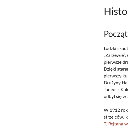
Histo
Począt
Łódzki skau
„Zarzewie”,
pierwsze dru
Dzięki star
pierwszy ku
Drużyny Har
Tadeusz Kalu
odbył się w
W 1912 roku
strzelców, k
T. Rejtana 