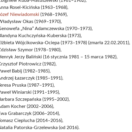
Zbigniew Kuba-Matuszewski (1961–1962),
Anna Rosel-Kicińska (1963–1968),
Józef Niewiadomski
(1968–1969),
Władysław Okas (1969–1970),
Genowefa „Nina” Adamczewska (1970–1973),
Blandyna Kuchczyńska-Kuberska (1973),
Elżbieta Wójcikowska-Ociepa (1973–1978) (zmarła 22.02.2011),
Zdzisław Szymor (1978–1980),
enryk Jerzy Baliński (16 stycznia 1981 – 15 marca 1982),
rzysztof Piotrowicz (1982),
Paweł Babij (1982–1985),
Andrzej Łazarczyk (1985–1991),
Teresa Pruska (1987–1991),
Paweł Winiarski (1991–1995),
Barbara Szczepańska (1995–2002),
Adam Kocher (2002–2006),
Ewa Grabarczyk (2006–2014),
Tomasz Cieplucha (2014–2016),
atalia Patorska-Grzelewska (od 2016).