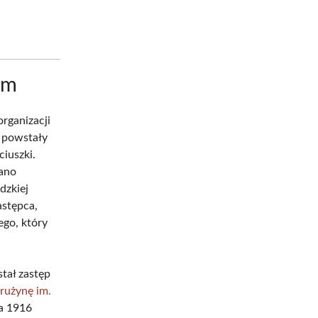
em
rganizacji
u powstały
ciuszki.
wano
dzkiej
astępca,
ego, który
tał zastęp
Drużynę im.
ca 1916