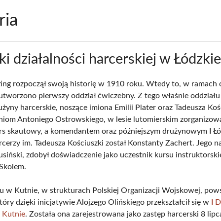
ria
ki działalności harcerskiej w Łódzki
ting rozpoczął swoją historię w 1910 roku. Wtedy to, w ramach o
 utworzono pierwszy oddział ćwiczebny. Z tego właśnie oddział
żyny harcerskie, noszące imiona Emilii Plater oraz Tadeusza Koś
aniom Antoniego Ostrowskiego, w lesie lutomierskim zorganizo
rs skautowy, a komendantem oraz późniejszym drużynowym I Łó
cerzy im. Tadeusza Kościuszki został Konstanty Zachert. Jego n
siński, zdobył doświadczenie jako uczestnik kursu instruktorski
 Skolem.
 w Kutnie, w strukturach Polskiej Organizacji Wojskowej, pows
tóry dzięki inicjatywie Alojzego Olińskiego przekształcił się w
I 
w Kutnie
. Została ona zarejestrowana jako zastęp harcerski 8 lip