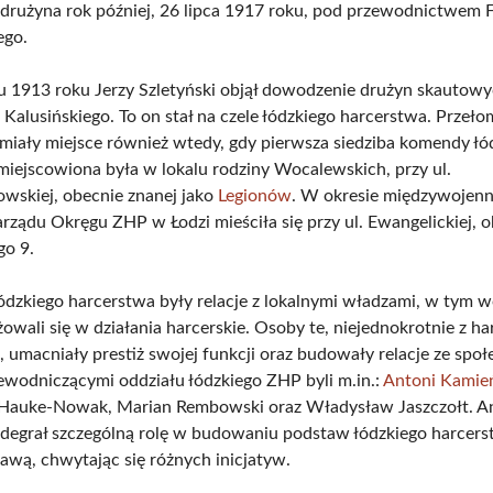
o drużyna rok później, 26 lipca 1917 roku, pod przewodnictwem F
ego.
 1913 roku Jerzy Szletyński objął dowodzenie drużyn skautowy
 Kalusińskiego. To on stał na czele łódzkiego harcerstwa. Prze
miały miejsce również wtedy, gdy pierwsza siedziba komendy łó
miejscowiona była w lokalu rodziny Wocalewskich, przy ul.
wskiej, obecnie znanej jako
Legionów
. W okresie międzywojen
ządu Okręgu ZHP w Łodzi mieściła się przy ul. Ewangelickiej, o
go 9.
ódzkiego harcerstwa były relacje z lokalnymi władzami, w tym 
owali się w działania harcerskie. Osoby te, niejednokrotnie z h
umacniały prestiż swojej funkcji oraz budowały relacje ze społ
zewodniczącymi oddziału łódzkiego ZHP byli m.in.:
Antoni Kamie
 Hauke-Nowak, Marian Rembowski oraz Władysław Jaszczołt. A
degrał szczególną rolę w budowaniu podstaw łódzkiego harcers
ławą, chwytając się różnych inicjatyw.