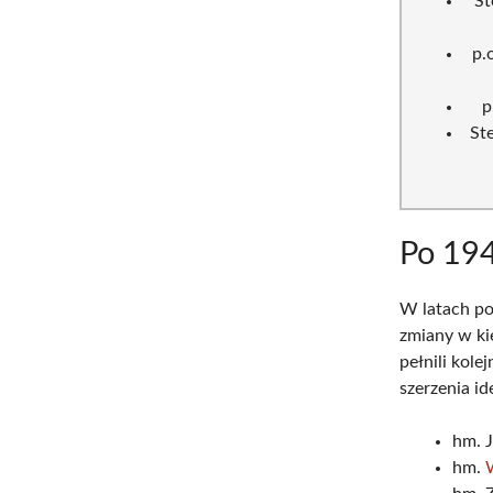
St
p.
p
St
Po 19
W latach po
zmiany w ki
pełnili kole
szerzenia id
hm. J
hm.