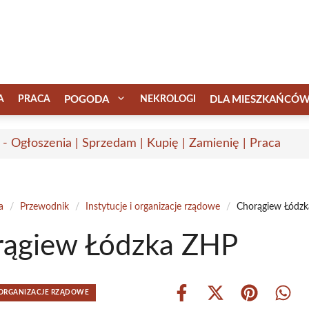
A
PRACA
POGODA
NEKROLOGI
DLA MIESZKAŃCÓ
 - Ogłoszenia | Sprzedam | Kupię | Zamienię | Praca
a
/
Przewodnik
/
Instytucje i organizacje rządowe
/
Chorągiew Łódz
rągiew Łódzka ZHP
I ORGANIZACJE RZĄDOWE
Share
Share
Share
Shar
on
on
on
on