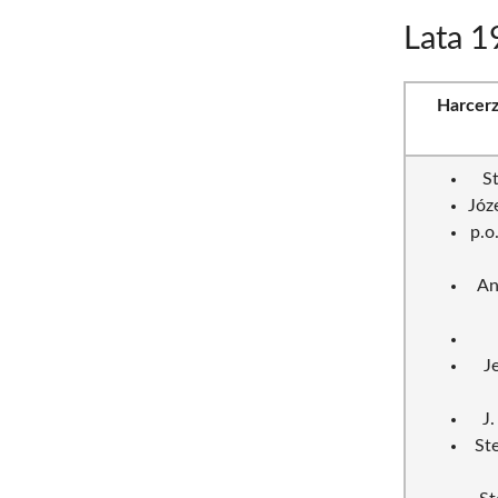
Lata 
Harcerz
St
Józ
p.o
An
J
J
St