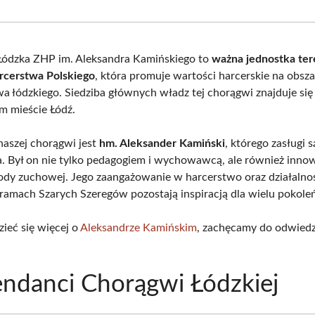
Facebook
X
Pinterest
What
(Twitter)
Łódzka ZHP im. Aleksandra Kamińskiego to
ważna jednostka te
rcerstwa Polskiego
, która promuje wartości harcerskie na obsza
 łódzkiego. Siedziba głównych władz tej chorągwi znajduje się
 mieście Łódź.
aszej chorągwi jest
hm. Aleksander Kamiński
, którego zasługi s
a. Był on nie tylko pedagogiem i wychowawcą, ale również inn
dy zuchowej. Jego zaangażowanie w harcerstwo oraz działalno
ramach Szarych Szeregów pozostają inspiracją dla wielu pokoleń
ieć się więcej o
Aleksandrze Kamińskim
, zachęcamy do odwiedz
ndanci Chorągwi Łódzkiej