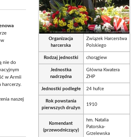
sApp
LinkedIn
Email
renowa
rze
Organizacja
Związek Harcerstwa
 w
harcerska
Polskiego
Rodzaj jednostki
chorągiew
ą nie do
owacyjnym
Jednostka
Główna Kwatera
nadrzędna
ZHP
ść w Armii
 harcerzy.
Jednostki podległe
24 hufce
enia naszej
Rok powstania
1910
pierwszych drużyn
hm. Natalia
Komendant
Patorska-
(przewodniczący)
Grzelewska