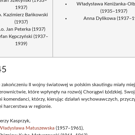
efan Szletyński (1933–
Władysława Keniżanka-Ol
1937)
(1935–1937)
o. Kazimierz Bańkowski
Anna Dylikowa (1937–1
(1937)
.o. Jan Peterka (1937)
efan Kępczyński (1937–
1939)
45
 zakończeniu II wojny światowej w polskim skautingu miały miej
erownictwie, które wpłynęły na rozwój Chorągwi Łódzkiej. Swo
jni komendanci, którzy, kierując działań wychowawczych, przyczy
ei harcerstwa w regionie.
erzy Kasprzyk,
Władysława Matuszewska
(1957–1961),