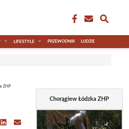
W
LIFESTYLE
PRZEWODNIK
LUDZIE
ka ZHP
Chorągiew Łódzka ZHP
e
Share
Share
on
on