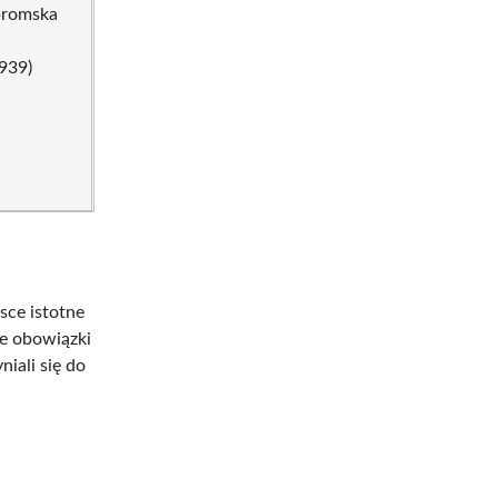
bromska
939)
sce istotne
je obowiązki
niali się do