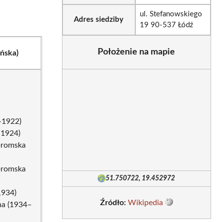
ul. Stefanowskiego
Adres siedziby
19 90-537 Łódź
Położenie na mapie
ńska)
–1922)
–1924)
bromska
bromska
51.750722, 19.452972
1934)
Źródło:
Wikipedia
na (1934–