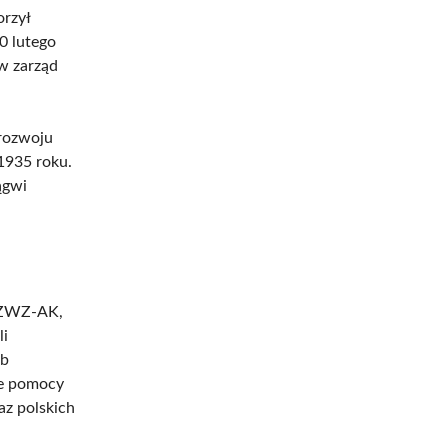
orzył
0 lutego
w zarząd
rozwoju
1935 roku.
ągwi
m ZWZ-AK,
li
ób
ie pomocy
az polskich