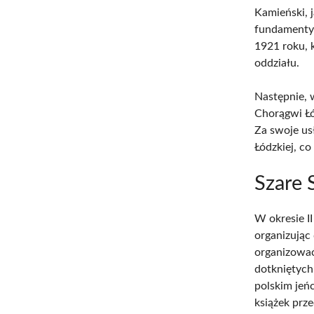
Kamieński, 
fundamenty 
1921 roku, 
oddziału.
Następnie, 
Chorągwi Łó
Za swoje us
Łódzkiej, c
Szare 
W okresie I
organizując
organizować
dotkniętych
polskim jeń
książek prz