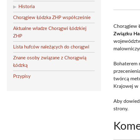
Historia
Chorągiew Łódzka ZHP współcześnie
Chorągiew 
Aktualne władze Chorągwi Łódzkiej
Związku Ha
ZHP
województwa
Lista hufców należących do chorągwi
malowniczym
Znane osoby związane z Chorągwią
Bohaterem n
Łódzką
przecenieni
Przypisy
twórcą meto
Krajowej w 
Aby dowiedz
strony.
Kome