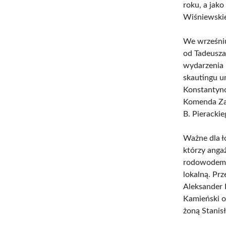
roku, a jak
Wiśniewski
We wrześniu
od Tadeusza
wydarzenia 
skautingu u
Konstantyno
Komenda Zar
B. Pierackie
Ważne dla ł
którzy angaż
rodowodem, 
lokalną. Pr
Aleksander
Kamieński o
żoną Stanis