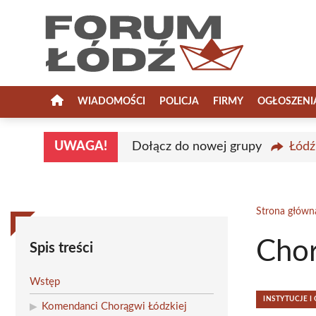
Przejdź
do
treści
WIADOMOŚCI
POLICJA
FIRMY
OGŁOSZENI
UWAGA!
Dołącz do nowej grupy
Łódź
Strona główn
Cho
Spis treści
Wstęp
INSTYTUCJE 
Komendanci Chorągwi Łódzkiej