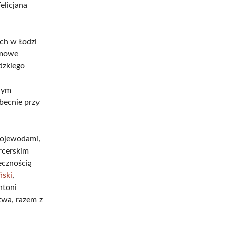
elicjana
ch w Łodzi
łomowe
dzkiego
nym
becnie przy
wojewodami,
arcerskim
ecznością
ński
,
ntoni
twa, razem z