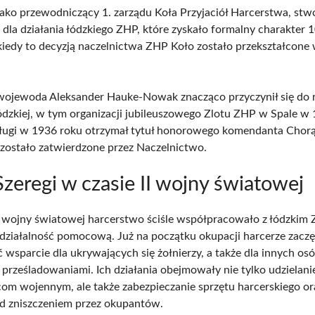
jako przewodniczący 1. zarządu Koła Przyjaciół Harcerstwa, stw
dla działania łódzkiego ZHP, które zyskało formalny charakter 1
kiedy to decyzją naczelnictwa ZHP Koło zostało przekształcone 
wojewoda Aleksander Hauke-Nowak znacząco przyczynił się do 
dzkiej, w tym organizacji jubileuszowego Zlotu ZHP w Spale w 
ługi w 1936 roku otrzymał tytuł honorowego komendanta Chor
o zostało zatwierdzone przez Naczelnictwo.
Szeregi w czasie II wojny światowej
I wojny światowej harcerstwo ściśle współpracowało z łódzki
 działalność pomocową. Już na początku okupacji harcerze zaczę
 wsparcie dla ukrywających się żołnierzy, a także dla innych os
 prześladowaniami. Ich działania obejmowały nie tylko udzielan
com wojennym, ale także zabezpieczanie sprzętu harcerskiego or
ed zniszczeniem przez okupantów.