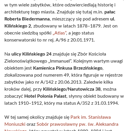
w tym wiele zabytków, które odzwierciedlają historię i
architekturę tego miasta. Znajduje się tutaj m.in.
pałac
Roberta Biedermanna
, mieszczący się pod adresem
ul.
Kilińskiego 2
, zbudowany w latach 1878–1879. Jest on
obecnie siedzibą spółki
„Atlas”
, a jego status
konserwatorski to nr rej. A/96 z 20.01.1971.
Na
ulicy Kilińskiego 24
znajduje się Zbór Kościoła
Zielonoświątkowego „Immanuel”. Kolejnym wartym uwagi
obiektem jest
Kamienica Pinkusa Brzezińskiego
,
zlokalizowana pod numerem 49, która figuruje w rejestrze
zabytków jako nr A/142 z 20.06.2013. Zaledwie kilka
kroków dalej, przy
Kilińskiego/Narutowicza 38
, można
zobaczyć
Hotel Polonia Palast
, słynny obiekt budowany w
latach 1910–1912, który ma status A/352 z 31.03.1994.
W tej samej okolicy znajduje się
Park im. Stanisława
Moniuszki
oraz
Sobór prawosławny pw. św. Aleksandra