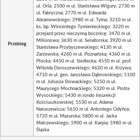
ul. Orla; 2500 m ul. Stanisława Wigury; 2730 m
ul. Fabryczna; 2770 m ul. Edwarda
Abramowskiego; 2980 m ul. Tylna; 3210 m ul.
ks. bp. Wincentego Tymienieckiego; 3220 m
przejazd przez nieczynną bocznicę; 3470 m ul.
Milionowa; 3630 m ul. Senatorska; 3920 m ul.
Przebieg
Stanisława Przybyszewskiego; 4130 m ul.
Zarzewska; 4260 m ul. Poznańska; 4360 m ul.
Płocka; 4450 m ul. Siedlecka; 4550 m ul. prof.
Witolda Doroszewskiego; 4620 m ul. Krzywa;
4710 m ul. gen. Jarosława Dąbrowskiego; 5100
m ul. Juliusza Słowackiego; 5250 m ul.
Maurycego Mochnackiego; 5320 m ul. Piotra
Wysockiego; 5430 m rondo Insurekcji
Kościuszkowskiej; 5530 m ul. Adama
Naruszewicza; 5650 m ul. Antoniego Odyńca;
5720 m ul. Mazurska; 5800 m ul. Jacka
Malczewskiego; 5900 m ul. Karpia; 5980 m ul.
Śląska