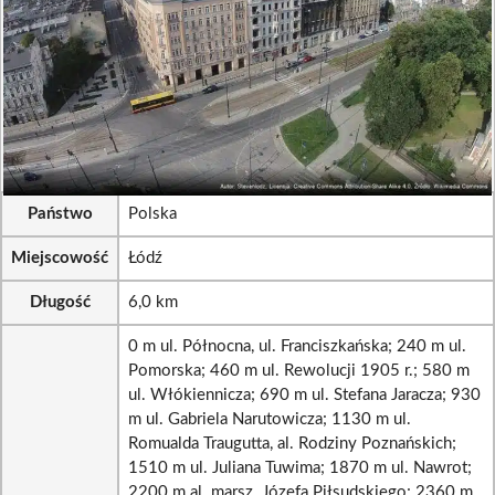
Państwo
Polska
Miejscowość
Łódź
Długość
6,0 km
0 m ul. Północna, ul. Franciszkańska; 240 m ul.
Pomorska; 460 m ul. Rewolucji 1905 r.; 580 m
ul. Włókiennicza; 690 m ul. Stefana Jaracza; 930
m ul. Gabriela Narutowicza; 1130 m ul.
Romualda Traugutta, al. Rodziny Poznańskich;
1510 m ul. Juliana Tuwima; 1870 m ul. Nawrot;
2200 m al. marsz. Józefa Piłsudskiego; 2360 m