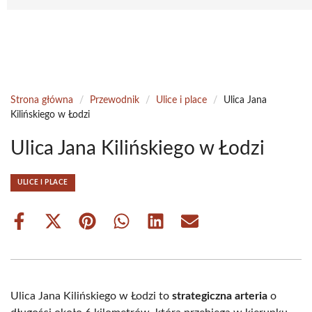
Strona główna
/
Przewodnik
/
Ulice i place
/
Ulica Jana
Kilińskiego w Łodzi
Ulica Jana Kilińskiego w Łodzi
ULICE I PLACE
Share
Share
Share
Share
Share
Share
on
on
on
on
on
on
Facebook
X
Pinterest
WhatsApp
LinkedIn
Email
(Twitter)
Ulica Jana Kilińskiego w Łodzi to
strategiczna arteria
o