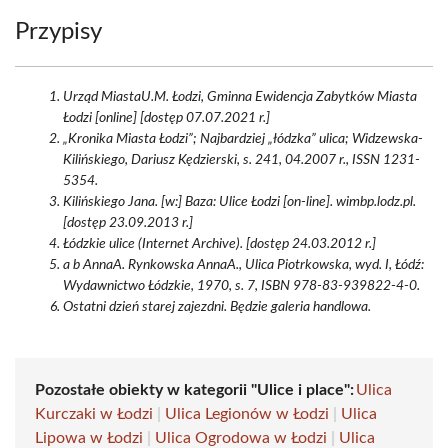
Przypisy
Urząd MiastaU.M. Łodzi, Gminna Ewidencja Zabytków Miasta
Łodzi [online] [dostęp 07.07.2021 r.]
„Kronika Miasta Łodzi”; Najbardziej „łódzka” ulica; Widzewska-
Kilińskiego, Dariusz Kędzierski, s. 241, 04.2007 r., ISSN 1231-
5354.
Kilińskiego Jana. [w:] Baza: Ulice Łodzi [on-line]. wimbp.lodz.pl.
[dostęp 23.09.2013 r.]
Łódzkie ulice (Internet Archive). [dostęp 24.03.2012 r.]
a b AnnaA. Rynkowska AnnaA., Ulica Piotrkowska, wyd. I, Łódź:
Wydawnictwo Łódzkie, 1970, s. 7, ISBN 978-83-939822-4-0.
Ostatni dzień starej zajezdni. Będzie galeria handlowa.
Pozostałe obiekty w kategorii "Ulice i place":
Ulica
Kurczaki w Łodzi
|
Ulica Legionów w Łodzi
|
Ulica
Lipowa w Łodzi
|
Ulica Ogrodowa w Łodzi
|
Ulica