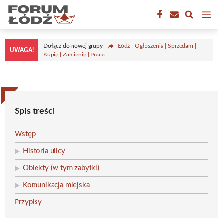
Przejdź
M
do
treści
Dołącz do nowej grupy
Łódź - Ogłoszenia | Sprzedam |
UWAGA!
Kupię | Zamienię | Praca
Spis treści
Wstęp
Historia ulicy
Obiekty (w tym zabytki)
Komunikacja miejska
Przypisy