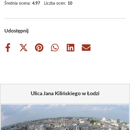
Średnia ocena:
4.97
Liczba ocen:
10
Udostępnij
Share
Share
Share
Share
Share
Share
on
on
on
on
on
on
Facebook
X
Pinterest
WhatsApp
LinkedIn
Email
(Twitter)
Ulica Jana Kilińskiego w Łodzi