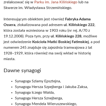
zrelaksować się w
Parku im. Jana Kilińskiego
lub na
Skwerze im. Władysława Strzemińskiego.
Interesującym obiektem jest również
Fabryka Adama
Ossera
, zlokalizowana pod adresem
ul. Kilińskiego 222
,
która została wzniesiona w 1903 roku (nr rej. A/70 z
19.12.2008). Poza tym, przy
ul. Kilińskiego 228
, możliwe
jest odwiedzenie
Kościoła Matki Boskiej Fatimskiej
, a pod
numerem 245 znajduje się zajezdnia tramwajowa z lat
1928–1929, która również ma swój wkład w historię
miasta.
Dawne synagogi
Synagoga Szlamy Epsztejna,
Synagoga Hersza Szpejberga i Jakuba Zaksa,
Synagoga Iczego Walda,
Synagoga Hersza Sznejberga,
Synagoga Mendela Wieruszewskiego,