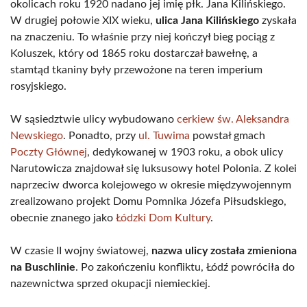
okolicach roku 1920 nadano jej imię płk. Jana Kilińskiego.
W drugiej połowie XIX wieku,
ulica Jana Kilińskiego
zyskała
na znaczeniu. To właśnie przy niej kończył bieg pociąg z
Koluszek, który od 1865 roku dostarczał bawełnę, a
stamtąd tkaniny były przewożone na teren imperium
rosyjskiego.
W sąsiedztwie ulicy wybudowano
cerkiew św. Aleksandra
Newskiego
. Ponadto, przy
ul. Tuwima
powstał gmach
Poczty Głównej
, dedykowanej w 1903 roku, a obok ulicy
Narutowicza znajdował się luksusowy hotel Polonia. Z kolei
naprzeciw dworca kolejowego w okresie międzywojennym
zrealizowano projekt Domu Pomnika Józefa Piłsudskiego,
obecnie znanego jako
Łódzki Dom Kultury
.
W czasie II wojny światowej,
nazwa ulicy została zmieniona
na Buschlinie
. Po zakończeniu konfliktu, Łódź powróciła do
nazewnictwa sprzed okupacji niemieckiej.