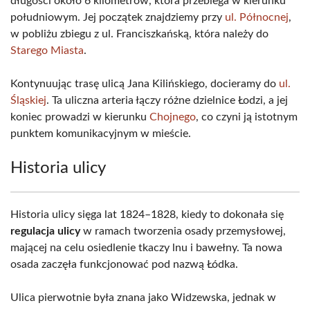
długości około 6 kilometrów, która przebiega w kierunku
południowym. Jej początek znajdziemy przy
ul. Północnej
,
w pobliżu zbiegu z ul. Franciszkańską, która należy do
Starego Miasta
.
Kontynuując trasę ulicą Jana Kilińskiego, docieramy do
ul.
Śląskiej
. Ta uliczna arteria łączy różne dzielnice Łodzi, a jej
koniec prowadzi w kierunku
Chojnego
, co czyni ją istotnym
punktem komunikacyjnym w mieście.
Historia ulicy
Historia ulicy sięga lat 1824–1828, kiedy to dokonała się
regulacja ulicy
w ramach tworzenia osady przemysłowej,
mającej na celu osiedlenie tkaczy lnu i bawełny. Ta nowa
osada zaczęła funkcjonować pod nazwą Łódka.
Ulica pierwotnie była znana jako Widzewska, jednak w