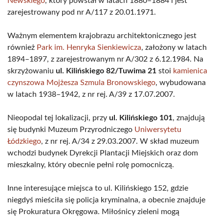
Newskiego
, który powstał w latach 1880–1884 i jest
zarejestrowany pod nr A/117 z 20.01.1971.
Ważnym elementem krajobrazu architektonicznego jest
również
Park im. Henryka Sienkiewicza
, założony w latach
1894–1897, z zarejestrowanym nr A/302 z 6.12.1984. Na
skrzyżowaniu
ul. Kilińskiego 82/Tuwima 21
stoi
kamienica
czynszowa Mojżesza Szmula Bronowskiego
, wybudowana
w latach 1938–1942, z nr rej. A/39 z 17.07.2007.
Nieopodal tej lokalizacji, przy
ul. Kilińskiego 101
, znajdują
się budynki Muzeum Przyrodniczego
Uniwersytetu
Łódzkiego
, z nr rej. A/34 z 29.03.2007. W skład muzeum
wchodzi budynek Dyrekcji Plantacji Miejskich oraz dom
mieszkalny, który obecnie pełni rolę pomocniczą.
Inne interesujące miejsca to ul. Kilińskiego 152, gdzie
niegdyś mieściła się policja kryminalna, a obecnie znajduje
się Prokuratura Okręgowa. Miłośnicy zieleni mogą