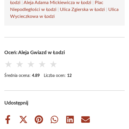
Łodzi
|
Aleja Adama Mickiewicza w Łodzi
|
Plac
Niepodległości w Łodzi
|
Ulica Zgierska w Łodzi
|
Ulica
Wycieczkowa w Łodzi
Oceń: Aleja Gwiazd w Łodzi
★
★
★
★
★
Średnia ocena:
4.89
Liczba ocen:
12
Udostępnij
Share
Share
Share
Share
Share
Share
on
on
on
on
on
on