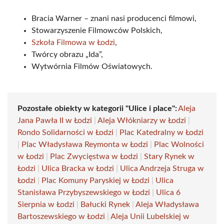
Bracia Warner – znani nasi producenci filmowi,
Stowarzyszenie Filmowców Polskich,
Szkoła Filmowa w Łodzi
,
Twórcy obrazu „Ida”,
Wytwórnia Filmów Oświatowych.
Pozostałe obiekty w kategorii "Ulice i place":
Aleja
Jana Pawła II w Łodzi
|
Aleja Włókniarzy w Łodzi
|
Rondo Solidarności w Łodzi
|
Plac Katedralny w Łodzi
|
Plac Władysława Reymonta w Łodzi
|
Plac Wolności
w Łodzi
|
Plac Zwycięstwa w Łodzi
|
Stary Rynek w
Łodzi
|
Ulica Bracka w Łodzi
|
Ulica Andrzeja Struga w
Łodzi
|
Plac Komuny Paryskiej w Łodzi
|
Ulica
Stanisława Przybyszewskiego w Łodzi
|
Ulica 6
Sierpnia w Łodzi
|
Bałucki Rynek
|
Aleja Władysława
Bartoszewskiego w Łodzi
|
Aleja Unii Lubelskiej w