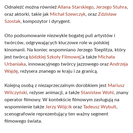
Odnaleźć można również
Allana Starskiego
,
Jerzego Stuhra
,
oraz aktorki, takie jak
Michał Szewczyk
, oraz
Zdzisław
Szostak
, kompozytor i dyrygent.
Oto podsumowanie niezwykle bogatej puli artystów i
twórców, odgrywających kluczowe role w polskiej
kinomanii. Na koniec wspomniano Jerzego Toeplitza, który
jest twórcą
Łódzkiej Szkoły Filmowej
,’a także
Michała
Urbaniaka
, innowacyjnego twórcy jazzowego oraz
Andrzeja
Wajdę
, reżysera znanego w kraju i za granicą.
Kolejną osobą z niezaprzeczalnym dorobkiem jest
Mariusz
Wilczyński
, reżyser animacji, a także
Stanisław Wohl
, znany
operator filmowy. W kontekście filmowym zasługują na
wspomnienie także
Jerzy Wójcik
oraz
Tadeusz Wybult
,
scenografowie reprezentujący ten ważny segment
filmowego świata.