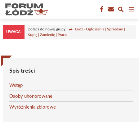
Przejdź
M
do
treści
Dołącz do nowej grupy
Łódź - Ogłoszenia | Sprzedam |
UWAGA!
Kupię | Zamienię | Praca
Spis treści
Wstęp
Osoby uhonorowane
Wyróżnienia zbiorowe