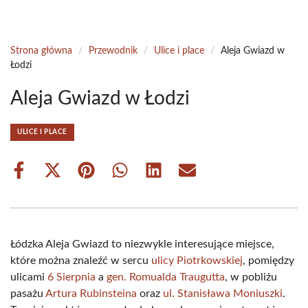
Strona główna
/
Przewodnik
/
Ulice i place
/
Aleja Gwiazd w
Łodzi
Aleja Gwiazd w Łodzi
ULICE I PLACE
Share
Share
Share
Share
Share
Share
on
on
on
on
on
on
Facebook
X
Pinterest
WhatsApp
LinkedIn
Email
(Twitter)
Łódzka Aleja Gwiazd to niezwykle interesujące miejsce,
które można znaleźć w sercu
ulicy Piotrkowskiej
, pomiędzy
ulicami
6 Sierpnia
a
gen. Romualda Traugutta
, w pobliżu
pasażu
Artura Rubinsteina
oraz
ul. Stanisława Moniuszki
.