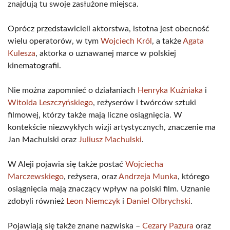
znajdują tu swoje zasłużone miejsca.
Oprócz przedstawicieli aktorstwa, istotna jest obecność
wielu operatorów, w tym
Wojciech Król
, a także
Agata
Kulesza
, aktorka o uznawanej marce w polskiej
kinematografii.
Nie można zapomnieć o działaniach
Henryka Kuźniaka
i
Witolda Leszczyńskiego
, reżyserów i twórców sztuki
filmowej, którzy także mają liczne osiągnięcia. W
kontekście niezwykłych wizji artystycznych, znaczenie ma
Jan Machulski oraz
Juliusz Machulski
.
W Aleji pojawia się także postać
Wojciecha
Marczewskiego
, reżysera, oraz
Andrzeja Munka
, którego
osiągnięcia mają znaczący wpływ na polski film. Uznanie
zdobyli również
Leon Niemczyk
i
Daniel Olbrychski
.
Pojawiają się także znane nazwiska –
Cezary Pazura
oraz