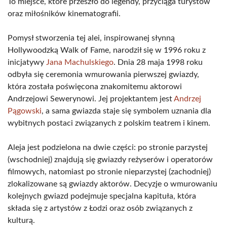
To miejsce, które przeszło do legendy, przyciąga turystów
oraz miłośników kinematografii.
Pomysł stworzenia tej alei, inspirowanej słynną
Hollywoodzką Walk of Fame, narodził się w 1996 roku z
inicjatywy
Jana Machulskiego
. Dnia 28 maja 1998 roku
odbyła się ceremonia wmurowania pierwszej gwiazdy,
która została poświęcona znakomitemu aktorowi
Andrzejowi Sewerynowi. Jej projektantem jest
Andrzej
Pągowski
, a sama gwiazda staje się symbolem uznania dla
wybitnych postaci związanych z polskim teatrem i kinem.
Aleja jest podzielona na dwie części: po stronie parzystej
(wschodniej) znajdują się gwiazdy reżyserów i operatorów
filmowych, natomiast po stronie nieparzystej (zachodniej)
zlokalizowane są gwiazdy aktorów. Decyzje o wmurowaniu
kolejnych gwiazd podejmuje specjalna kapituła, która
składa się z artystów z Łodzi oraz osób związanych z
kulturą.