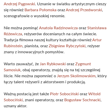
Andrzej Pągowski
. Uznanie w światku artystycznym cieszy
się również
Barbara Połomska
oraz
Andrzej Przedworski
,
scenografowie o wysokiej renomie.
Nie można pominąć
Anatola Radzinowicza
oraz
Stanisława
Różewicza
, reżyserów docenianych na całym świecie.
Tradycja filmowa naszej kultury kształtuje również
Artur
Rubinstein
, pianista, oraz
Zbigniew Rybczyński
, reżyser
znany z innowacyjnych pomysłów.
Warto zauważyć, że
Jan Rybkowski
oraz
Zygmunt
Samosiuk
, obaj operatorzy, znajdą się na tej szczególnej
liście. Nie można zapomnieć o
Jerzym Skolimowskim
, który
łączy talent reżyserii z aktorstwem i produkcją.
Ważną postacią jest także
Piotr Sobociński
oraz
Witold
Sobociński
, znani operatorzy, oraz
Bogusław Sochnacki
,
uznany aktor.