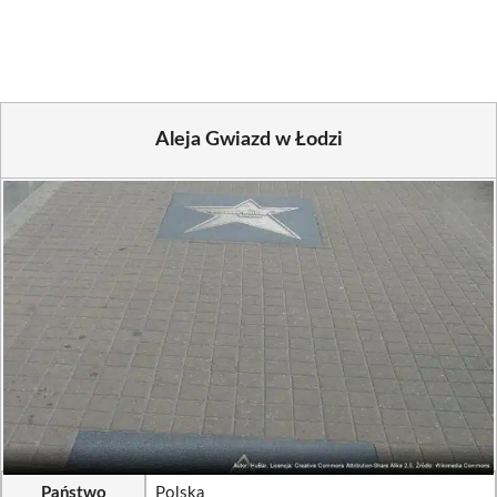
Facebook
X
Pinterest
WhatsApp
LinkedIn
Email
(Twitter)
Aleja Gwiazd w Łodzi
Państwo
Polska