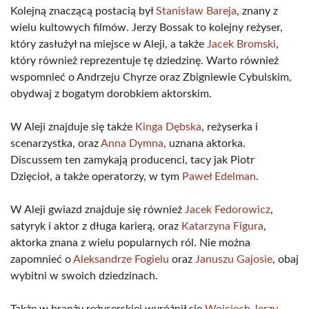
Kolejną znaczącą postacią był
Stanisław Bareja
, znany z
wielu kultowych filmów. Jerzy Bossak to kolejny reżyser,
który zasłużył na miejsce w Aleji, a także
Jacek Bromski
,
który również reprezentuje tę dziedzinę. Warto również
wspomnieć o Andrzeju Chyrze oraz Zbigniewie Cybulskim,
obydwaj z bogatym dorobkiem aktorskim.
W Aleji znajduje się także
Kinga Dębska
, reżyserka i
scenarzystka, oraz
Anna Dymna
, uznana aktorka.
Discussem ten zamykają producenci, tacy jak Piotr
Dzięcioł, a także operatorzy, w tym
Paweł Edelman
.
W Aleji gwiazd znajduje się również
Jacek Fedorowicz
,
satyryk i aktor z długa karierą, oraz
Katarzyna Figura
,
aktorka znana z wielu popularnych ról. Nie można
zapomnieć o
Aleksandrze Fogielu
oraz
Januszu Gajosie
, obaj
wybitni w swoich dziedzinach.