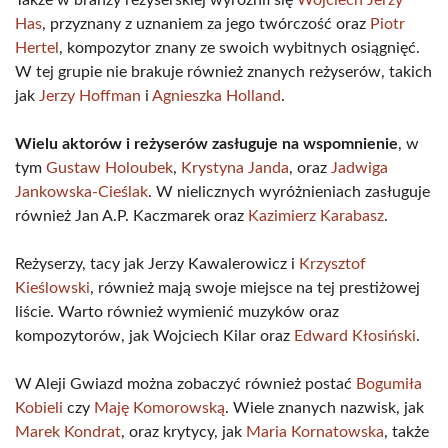
Także w branży reżyserskiej wyróżnił się
Wojciech Jerzy
Has
, przyznany z uznaniem za jego twórczość oraz
Piotr
Hertel
, kompozytor znany ze swoich wybitnych osiągnięć.
W tej grupie nie brakuje również znanych reżyserów, takich
jak
Jerzy Hoffman
i
Agnieszka Holland
.
Wielu aktorów i reżyserów zasługuje na wspomnienie
, w
tym
Gustaw Holoubek
,
Krystyna Janda
, oraz
Jadwiga
Jankowska-Cieślak
. W nielicznych wyróżnieniach zasługuje
również Jan A.P. Kaczmarek oraz
Kazimierz Karabasz
.
Reżyserzy, tacy jak Jerzy Kawalerowicz i
Krzysztof
Kieślowski
, również mają swoje miejsce na tej prestiżowej
liście. Warto również wymienić muzyków oraz
kompozytorów, jak Wojciech Kilar oraz
Edward Kłosiński
.
W Aleji Gwiazd można zobaczyć również postać
Bogumiła
Kobieli
czy
Maję Komorowską
. Wiele znanych nazwisk, jak
Marek Kondrat
, oraz krytycy, jak
Maria Kornatowska
, także